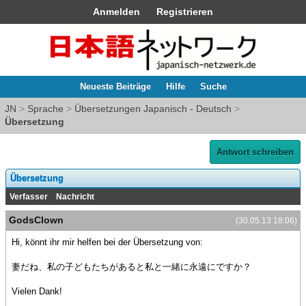
Anmelden
Registrieren
Neueste Beiträge
Hilfe
Suche
JN
>
Sprache
>
Übersetzungen Japanisch - Deutsch
>
Übersetzung
Antwort schreiben
Übersetzung
Verfasser
Nachricht
GodsClown
(30.05.13 18:06)
Hi, könnt ihr mir helfen bei der Übersetzung von:
妻だね、私の子どもたちがあると私と一緒に永遠にですか？
Vielen Dank!