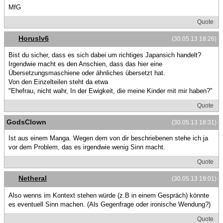
MfG
Quote
Horuslv6
(30.05.13 18:26)
Bist du sicher, dass es sich dabei um richtiges Japansich handelt?
Irgendwie macht es den Anschien, dass das hier eine
Übersetzungsmaschiene oder ähnliches übersetzt hat.
Von den Einzelteilen steht da etwa
"Ehefrau, nicht wahr, In der Ewigkeit, die meine Kinder mit mir haben?"
Quote
GodsClown
(30.05.13 18:31)
Ist aus einem Manga. Wegen dem von dir beschriebenen stehe ich ja
vor dem Problem, das es irgendwie wenig Sinn macht.
Quote
Netheral
(30.05.13 19:01)
Also wenns im Kontext stehen würde (z.B in einem Gespräch) könnte
es eventuell Sinn machen. (Als Gegenfrage oder ironische Wendung?)
Quote