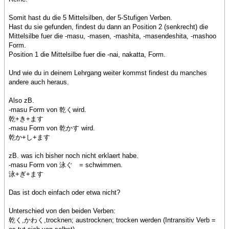
Somit hast du die 5 Mittelsilben, der 5-Stufigen Verben.
Hast du sie gefunden, findest du dann an Position 2 (senkrecht) die
Mittelsilbe fuer die -masu, -masen, -mashita, -masendeshita, -mashoo
Form.
Position 1 die Mittelsilbe fuer die -nai, nakatta, Form.
Und wie du in deinem Lehrgang weiter kommst findest du manches
andere auch heraus.
Also zB.
-masu Form von 乾くwird.
乾+き+ます
-masu Form von 乾かす wird.
乾か+し+ます
zB. was ich bisher noch nicht erklaert habe.
-masu Form von 泳ぐ = schwimmen.
泳+ぎ+ます
Das ist doch einfach oder etwa nicht?
Unterschied von den beiden Verben:
乾く,かわく,trocknen; austrocknen; trocken werden (Intransitiv Verb =