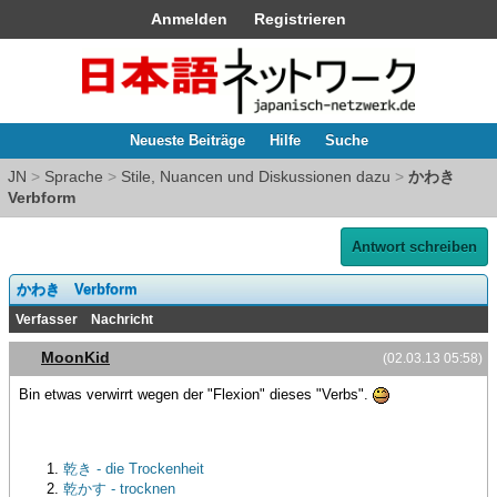
Anmelden
Registrieren
Neueste Beiträge
Hilfe
Suche
JN
>
Sprache
>
Stile, Nuancen und Diskussionen dazu
>
かわき
Verbform
Antwort schreiben
かわき Verbform
Verfasser
Nachricht
MoonKid
(02.03.13 05:58)
Bin etwas verwirrt wegen der "Flexion" dieses "Verbs".
乾き - die Trockenheit
乾かす - trocknen