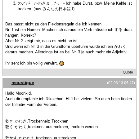
のどが かわきました。 - Ich habe Durst. bzw. Meine Kehle ist
trocken. (aus みんなの日本語 I)
Das passt nicht zu den Flexionsregeln die ich kennen.
Nr. 1 ist ein Nomen. Machen ich daraus ein Verb müsste ich する dran
hängen. Korrekt?
Aber Nr. 2 zeigt mir, dass es nicht so ist.
Und wenn ich Nr. 3 in die Grundform überführe würde ich ein かわく
daraus machen. Allerdings ist es bei Nr. 3 ja auch mehr ein Adjektiv.
Ihr seht ich bin völlig verwirrt.
Quote
moustique
(02.03.13 06:47)
Hallo Moonkid,
Auch dir empfehle ich Rikaichan. Hilft bei vielem. So auch beim finden
der Infinitiv Form der Verben.
乾き,かわき,Trockenheit; Trocknen
乾く,かわく,trocknen; austrocknen; trocken werden
乾かす,かわかす,trocknen; austrocknen