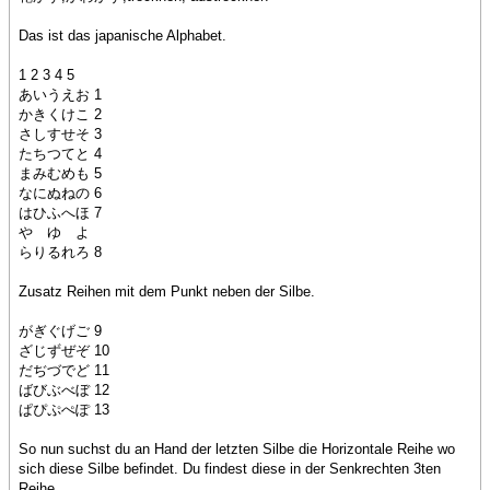
Das ist das japanische Alphabet.
1 2 3 4 5
あいうえお 1
かきくけこ 2
さしすせそ 3
たちつてと 4
まみむめも 5
なにぬねの 6
はひふへほ 7
や ゆ よ
らりるれろ 8
Zusatz Reihen mit dem Punkt neben der Silbe.
がぎぐげご 9
ざじずぜぞ 10
だぢづでど 11
ばびぶべぼ 12
ぱぴぷぺぽ 13
So nun suchst du an Hand der letzten Silbe die Horizontale Reihe wo
sich diese Silbe befindet. Du findest diese in der Senkrechten 3ten
Reihe.