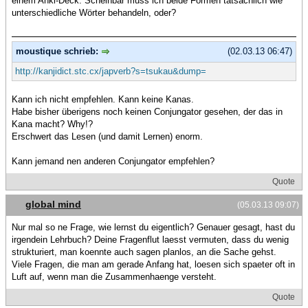
einem Anki-Deck. Scheinbar muss ich beide Formen tatsächlich wie
unterschiedliche Wörter behandeln, oder?
moustique schrieb:
(02.03.13 06:47)
http://kanjidict.stc.cx/japverb?s=tsukau&dump=
Kann ich nicht empfehlen. Kann keine Kanas.
Habe bisher überigens noch keinen Conjungator gesehen, der das in
Kana macht? Why!?
Erschwert das Lesen (und damit Lernen) enorm.
Kann jemand nen anderen Conjungator empfehlen?
Quote
global mind
(05.03.13 09:07)
Nur mal so ne Frage, wie lernst du eigentlich? Genauer gesagt, hast du
irgendein Lehrbuch? Deine Fragenflut laesst vermuten, dass du wenig
strukturiert, man koennte auch sagen planlos, an die Sache gehst.
Viele Fragen, die man am gerade Anfang hat, loesen sich spaeter oft in
Luft auf, wenn man die Zusammenhaenge versteht.
Quote