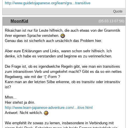
http://www.guidetojapanese.org/learn/gra...transitive
Quote
MoonKid
(05.03.13 07:56)
Rikaichan ist nur für Leute hilfreich, die auch etwas von der Grammtik
ihrer eigenen Sprache verstehen.
Genau das ist sicherlich auch ursächlich das Problem hier.
Aber eure Erklärungen und Links, waren schon sehr hilfreich. Ich
denke, ich habe es verstanden und beginne es zu verinnerlichen.
Die Frage ist, ob es irgendwelche Regeln gibt, wie man ein transitives
zum intransitiven Verb und umgekehrt macht? Gibt es da so ein nettes
Regelwerg, wie mit der て-Form ?
Kann man an der letzten Silbe erkenne, ob es transitiv oder intransitiv
ist?
Mhm...
Hier stehst ja drin.
http://www.learn-japanese-adventure.com/...itive.html
Antwort: Nicht wirklich.
Wie empfehlt ihr sowas zu lernen, insbesondere in Verbindung mit