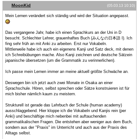
MoonKid
(05.03.13 10:10)
Mein Lernen verändert sich ständig und wird der Situation angepasst.
Das vergangene Jahr, habe ich einen Sprachkurs an der Uni in D
besucht. Schlechter Lehrer, grauenhaftes Buch (みんなの日本語 I). Ich
fing sehr früh an mit Anki zu arbeiten. Erst nur Vokabeln.
Mittlerweile habe ich auch ein eigenens Kanji und Satz deck, mit denen
ich Schreibübungen mache. Also Kanji zeichnen und deutsche Sätzein
japanische übersetzen (um die Grammatik zu verinnerlichen).
Ich passe mein Lernen immer an meine aktuell größte Schwäche an.
Deswegen bin ich jetzt auch zwei Monate in Osaka an einer
Sprachschule. Hören, selbst sprechen oder Sätze konstruieren ist für
mich bisher nämlich kaum zu meistern.
Strukturell ist gerade das Lehrbuch der Schule (human academy)
ausschlaggebend. Hier kloppe ich die Vokabeln und Kanjis rein (per
Anki) und beschäftige mich nebenbei mit auftauchenden
grammatikalischen Fragen. Die entstehen aber weniger aus dem Buch,
sondern aus der "Praxis" im Unterricht und auch aus der Praxis des
Alltags selbst.