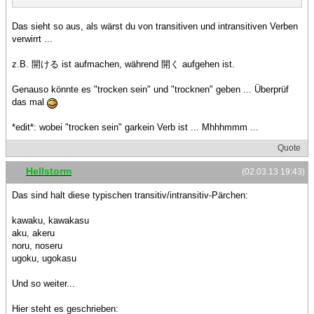
Das sieht so aus, als wärst du von transitiven und intransitiven Verben
verwirrt ...
z.B. 開ける ist aufmachen, während 開く aufgehen ist.
Genauso könnte es "trocken sein" und "trocknen" geben ... Überprüf
das mal
*edit*: wobei "trocken sein" garkein Verb ist ... Mhhhmmm ...
Quote
Hellstorm
(02.03.13 19:43)
Das sind halt diese typischen transitiv/intransitiv-Pärchen:
kawaku, kawakasu
aku, akeru
noru, noseru
ugoku, ugokasu
Und so weiter...
Hier steht es geschrieben: