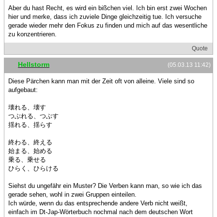
Aber du hast Recht, es wird ein bißchen viel. Ich bin erst zwei Wochen
hier und merke, dass ich zuviele Dinge gleichzeitig tue. Ich versuche
gerade wieder mehr den Fokus zu finden und mich auf das wesentliche
zu konzentrieren.
Quote
Hellstorm
(05.03.13 11:42)
Diese Pärchen kann man mit der Zeit oft von alleine. Viele sind so
aufgebaut:
壊れる、壊す
つぶれる、つぶす
揺れる、揺らす
終わる、終える
始まる、始める
乗る、乗せる
ひらく、ひらける
Siehst du ungefähr ein Muster? Die Verben kann man, so wie ich das
gerade sehen, wohl in zwei Gruppen einteilen.
Ich würde, wenn du das entsprechende andere Verb nicht weißt,
einfach im Dt-Jap-Wörterbuch nochmal nach dem deutschen Wort