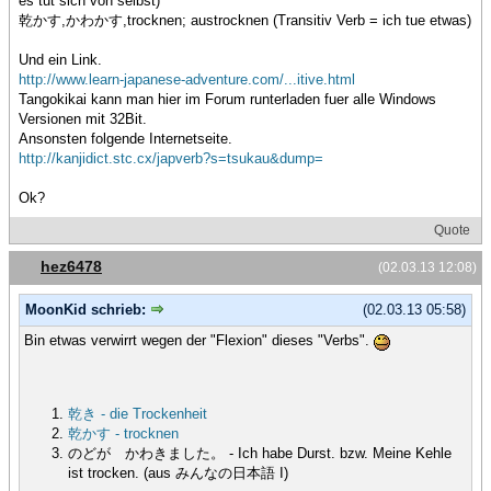
es tut sich von selbst)
乾かす,かわかす,trocknen; austrocknen (Transitiv Verb = ich tue etwas)
Und ein Link.
http://www.learn-japanese-adventure.com/...itive.html
Tangokikai kann man hier im Forum runterladen fuer alle Windows
Versionen mit 32Bit.
Ansonsten folgende Internetseite.
http://kanjidict.stc.cx/japverb?s=tsukau&dump=
Ok?
Quote
hez6478
(02.03.13 12:08)
MoonKid schrieb:
(02.03.13 05:58)
Bin etwas verwirrt wegen der "Flexion" dieses "Verbs".
乾き - die Trockenheit
乾かす - trocknen
のどが かわきました。 - Ich habe Durst. bzw. Meine Kehle
ist trocken. (aus みんなの日本語 I)