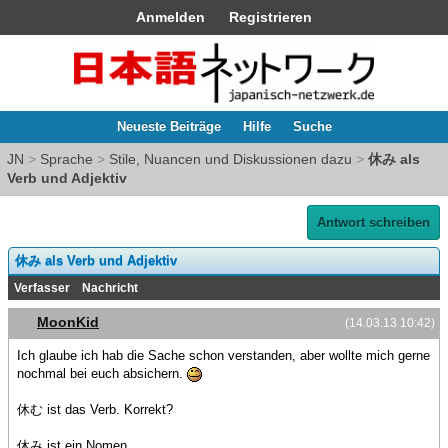
Anmelden
Registrieren
Neueste Beiträge
Hilfe
Suche
JN
>
Sprache
>
Stile, Nuancen und Diskussionen dazu
>
休み als
Verb und Adjektiv
Antwort schreiben
休み als Verb und Adjektiv
Verfasser
Nachricht
MoonKid
(14.03.13 10:42)
Ich glaube ich hab die Sache schon verstanden, aber wollte mich gerne
nochmal bei euch absichern.
休む ist das Verb. Korrekt?
休み ist ein Nomen.