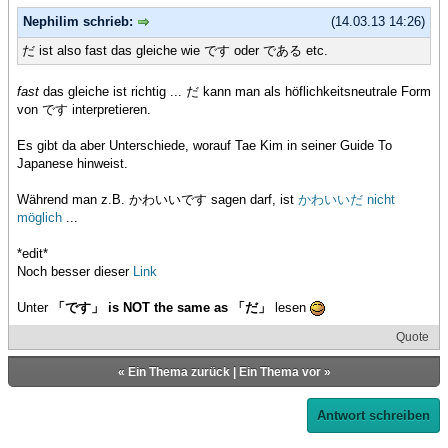
Nephilim schrieb:
(14.03.13 14:26)
だ ist also fast das gleiche wie です oder である etc.
fast
das gleiche ist richtig ... だ kann man als höflichkeitsneutrale Form
von です interpretieren.
Es gibt da aber Unterschiede, worauf Tae Kim in seiner Guide To
Japanese hinweist.
Während man z.B. かわいいです sagen darf, ist
かわいいだ nicht
möglich
...
*edit*
Noch besser dieser
Link
Unter
「です」 is NOT the same as 「だ」
lesen
Quote
«
Ein Thema zurück
|
Ein Thema vor
»
Antwort schreiben