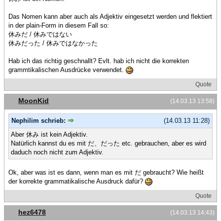
Das Nomen kann aber auch als Adjektiv eingesetzt werden und flektiert
in der plain-Form in diesem Fall so:
休みだ / 休みではない
休みだった / 休みではなかった
Hab ich das richtig geschnallt? Evlt. hab ich nicht die korrekten
grammtikalischen Ausdrücke verwendet.
Quote
MoonKid
(14.03.13 13:58)
Nephilim schrieb:
(14.03.13 11:28)
Aber 休み ist kein Adjektiv.
Natürlich kannst du es mit だ、だった etc. gebrauchen, aber es wird
daduch noch nicht zum Adjektiv.
Ok, aber was ist es dann, wenn man es mit だ gebraucht? Wie heißt
der korrekte grammatikalische Ausdruck dafür?
Quote
hez6478
(14.03.13 14:43)