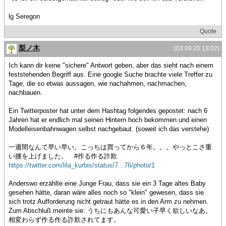
lg Seregon
Quote
梨ノ木
(03.09.20 13:02)
Ich kann dir keine "sichere" Antwort geben, aber das sieht nach einem
feststehenden Begriff aus. Eine google Suche brachte viele Treffer zu
Tage, die so etwas aussagen, wie nachahmen, nachmachen,
nachbauen.
Ein Twitterposter hat unter dem Hashtag folgendes gepostet: nach 6
Jahren hat er endlich mal seinen Hintern hoch bekommen und einen
Modelleisenbahnwagen selbst nachgebaut. (soweit ich das verstehe)
一週間なんて早い早い。こっちは買ってから６年。。。やっとこさ重
い腰を上げました。 #作る作る詐欺
https://twitter.com/lila_kurbis/status/7...76/photo/1
Anderswo erzählte eine Junge Frau, dass sie ein 3 Tage altes Baby
gesehen hätte, daran wäre alles noch so "klein" gewesen, dass sie
sich trotz Aufforderung nicht getraut hätte es in den Arm zu nehmen.
Zum Abschluß meinte sie: うちにもあんな可愛い子早く欲しいなあ。
相変わらず作る作る詐欺されてます。