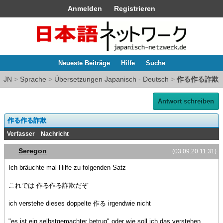
Anmelden
Registrieren
Neueste Beiträge
Hilfe
Suche
JN
>
Sprache
>
Übersetzungen Japanisch - Deutsch
>
作る作る詐欺
Antwort schreiben
作る作る詐欺
Verfasser
Nachricht
Seregon
(03.09.20 11:31)
Ich bräuchte mal Hilfe zu folgenden Satz
これでは 作る作る詐欺だぞ
ich verstehe dieses doppelte 作る irgendwie nicht
"es ist ein selbstgemachter betrug" oder wie soll ich das verstehen