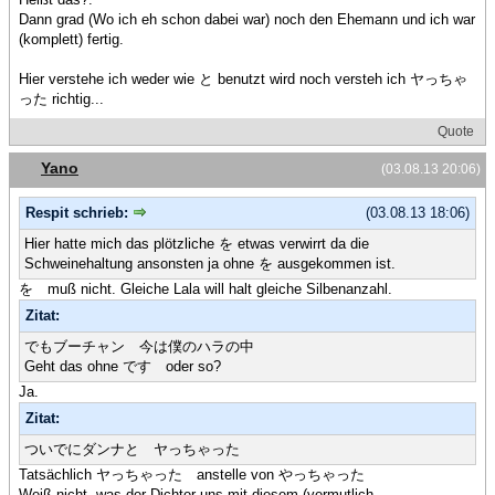
Dann grad (Wo ich eh schon dabei war) noch den Ehemann und ich war
(komplett) fertig.
Hier verstehe ich weder wie と benutzt wird noch versteh ich ヤっちゃ
った richtig...
Quote
Yano
(03.08.13 20:06)
Respit schrieb:
(03.08.13 18:06)
Hier hatte mich das plötzliche を etwas verwirrt da die
Schweinehaltung ansonsten ja ohne を ausgekommen ist.
を muß nicht. Gleiche Lala will halt gleiche Silbenanzahl.
Zitat:
でもブーチャン 今は僕のハラの中
Geht das ohne です oder so?
Ja.
Zitat:
ついでにダンナと ヤっちゃった
Tatsächlich ヤっちゃった anstelle von やっちゃった
Weiß nicht, was der Dichter uns mit diesem (vermutlich