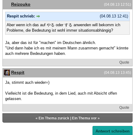
Reizouko
(04.08.13 12:51)
Respit schrieb:
(04.08.13 12:41)
Aber wenn ich das auf やる oder する anwenden will bekomm ich
Probleme, die Bedeutung ist wohl immer situationsabhängig?
Ja, aber das ist für "machen" im Deutschen ähnlich.
"Und dann habe ich es mit meinem Mann zusammen gemacht" könnte
auch mehrere Bedeutungen haben.
Quote
Respit
(04.08.13 13:45)
Ja, stimmt auch wieder=)
Vielleicht ist die Bedeutung, in dem Lied, auch mit Absicht offen
gelassen.
Quote
«
Ein Thema zurück
|
Ein Thema vor
»
Antwort schreiben