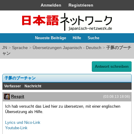
Anmelden
Registrieren
Neueste Beiträge
Hilfe
Suche
JN
>
Sprache
>
Übersetzungen Japanisch - Deutsch
>
子豚のブーチ
ャン
Antwort schreiben
子豚のブーチャン
Verfasser
Nachricht
Respit
(03.08.13 18:06)
Ich hab versucht das Lied hier zu übersetzen, mit einer englischen
Übersetzung als Hilfe.
Lyrics und Nico-Link
Youtube-Link