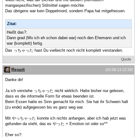
mangaspezifischen) Stilmittel sagen möchte.
Das übrigens war kein Doppelmord, sondern Papa hat mitgefressen.
Zitat:
Heißt das?:
Dann grad (Wo ich eh schon dabei war) noch den Ehemann und ich
war (komplett) fertig.
Das っちゃった hast Du vielleicht noch nicht komplett verstanden.
Quote
Respit
(03.08.13 22:38)
Danke dir!
Ja ich verstehe っちゃった nicht wirklich. Hatte bisher nur gelesen,
dass es die informelle Form für etwas beenden ist.
Beim Essen hatte es Sinn gemacht für mich. Sie hat ihr Schwein halt
(zu ende) aufgegessen bis es ganz weg war.
Mit やっちゃった konnte ich nichts anfangen, aber ich hab jetzt was
gefunden da steht, das es やった + Emotion ist oder so^^
Eher so?: