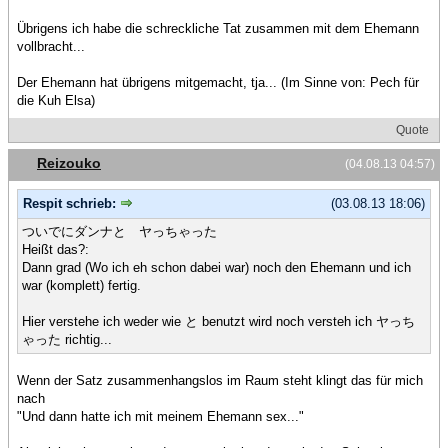
Übrigens ich habe die schreckliche Tat zusammen mit dem Ehemann
vollbracht...
Der Ehemann hat übrigens mitgemacht, tja... (Im Sinne von: Pech für
die Kuh Elsa)
Quote
Reizouko
(04.08.13 04:57)
Respit schrieb:
(03.08.13 18:06)
ついでにダンナと ヤっちゃった
Heißt das?:
Dann grad (Wo ich eh schon dabei war) noch den Ehemann und ich
war (komplett) fertig.
Hier verstehe ich weder wie と benutzt wird noch versteh ich ヤっち
ゃった richtig...
Wenn der Satz zusammenhangslos im Raum steht klingt das für mich
nach
"Und dann hatte ich mit meinem Ehemann sex..."