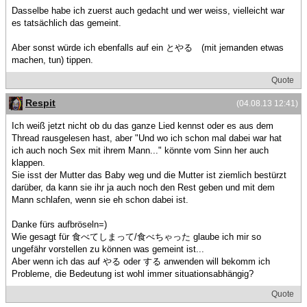
Dasselbe habe ich zuerst auch gedacht und wer weiss, vielleicht war
es tatsächlich das gemeint.
Aber sonst würde ich ebenfalls auf ein とやる (mit jemanden etwas
machen, tun) tippen.
Quote
Respit
(04.08.13 12:41)
Ich weiß jetzt nicht ob du das ganze Lied kennst oder es aus dem
Thread rausgelesen hast, aber "Und wo ich schon mal dabei war hat
ich auch noch Sex mit ihrem Mann..." könnte vom Sinn her auch
klappen.
Sie isst der Mutter das Baby weg und die Mutter ist ziemlich bestürzt
darüber, da kann sie ihr ja auch noch den Rest geben und mit dem
Mann schlafen, wenn sie eh schon dabei ist.
Danke fürs aufbröseln=)
Wie gesagt für 食べてしまって/食べちゃった glaube ich mir so
ungefähr vorstellen zu können was gemeint ist...
Aber wenn ich das auf やる oder する anwenden will bekomm ich
Probleme, die Bedeutung ist wohl immer situationsabhängig?
Quote