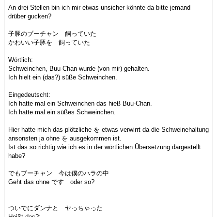
An drei Stellen bin ich mir etwas unsicher könnte da bitte jemand
drüber gucken?
子豚のブーチャン 飼っていた
かわいい子豚を 飼っていた
Wörtlich:
Schweinchen, Buu-Chan wurde (von mir) gehalten.
Ich hielt ein (das?) süße Schweinchen.
Eingedeutscht:
Ich hatte mal ein Schweinchen das hieß Buu-Chan.
Ich hatte mal ein süßes Schweinchen.
Hier hatte mich das plötzliche を etwas verwirrt da die Schweinehaltung
ansonsten ja ohne を ausgekommen ist.
Ist das so richtig wie ich es in der wörtlichen Übersetzung dargestellt
habe?
でもブーチャン 今は僕のハラの中
Geht das ohne です oder so?
ついでにダンナと ヤっちゃった
Heißt das?: