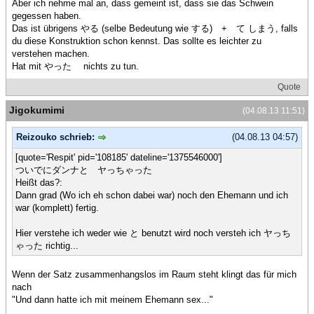
Aber ich nehme mal an, dass gemeint ist, dass sie das Schwein
gegessen haben.
Das ist übrigens やる (selbe Bedeutung wie する) + て しまう, falls
du diese Konstruktion schon kennst. Das sollte es leichter zu
verstehen machen.
Hat mit やった nichts zu tun.
Quote
Jigokumimi
(04.08.13 11:51)
Reizouko schrieb:
(04.08.13 04:57)
[quote='Respit' pid='108185' dateline='1375546000']
ついでにダンナと ヤっちゃった
Heißt das?:
Dann grad (Wo ich eh schon dabei war) noch den Ehemann und ich
war (komplett) fertig.
Hier verstehe ich weder wie と benutzt wird noch versteh ich ヤっち
ゃった richtig...
Wenn der Satz zusammenhangslos im Raum steht klingt das für mich
nach
"Und dann hatte ich mit meinem Ehemann sex..."