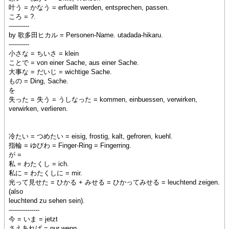
叶う = かなう = erfuellt werden, entsprechen, passen.
ころ = ?.
----------
by 歌多田ヒカル = Personen-Name. utadada-hikaru.
----------
小さな = ちいさ = klein
ことで = von einer Sache, aus einer Sache.
大事な = だいじ = wichtige Sache.
もの = Ding, Sache.
を
失った = 失う = うしなった = kommen, einbuessen, verwirken,
verwirken, verlieren.
冷たい = つめたい = eisig, frostig, kalt, gefroren, kuehl.
指輪 = ゆびわ = Finger-Ring = Fingerring.
が =
私 = わたくし = ich.
私に = わたくしに = mir.
光って見せた = ひかる + みせる = ひかってみせる = leuchtend zeigen.
(also
leuchtend zu sehen sein).
---------------
今 = いま = jetzt
さえあれば = nur wenn