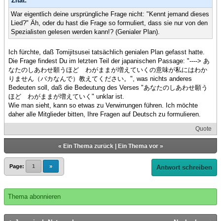
Zitat:
War eigentlich deine ursprüngliche Frage nicht: "Kennt jemand dieses
Lied?" Äh, oder du hast die Frage so formuliert, dass sie nur von den
Spezialisten gelesen werden kann!? (Genialer Plan).
Ich fürchte, daß Tomijitsusei tatsächlich genialen Plan gefasst hatte.
Die Frage findest Du im letzten Teil der japanischen Passage: "----> あ
なたのしあわせ願うほど わがままが増えていくの意味が私にはわか
りません（バカなんで）教えてください。", was nichts anderes
Bedeuten soll, daß die Bedeutung des Verses "あなたのしあわせ願う
ほど わがままが増えていく" unklar ist.
Wie man sieht, kann so etwas zu Verwirrungen führen. Ich möchte
daher alle Mitglieder bitten, Ihre Fragen auf Deutsch zu formulieren.
Quote
«
Ein Thema zurück
|
Ein Thema vor
»
Page:
1
»
Antwort schreiben
Thema abonnieren