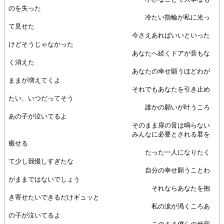
のを失った
冷たい指輪が私に光っ
て見せた
今さえあればいいといった
けどそうじゃなかった
あなたへ続くドアが音もな
く消えた
あなたの幸せ願うほどわが
ままが増えてくよ
それでもあなたを引き止め
たい、いつだってそう
誰かの願いが叶うころ
あの子が泣いてるよ
そのまま扉の音は鳴らない
みんなに必要とされる君を
癒せる
たった一人になりたく
て少し我慢しすぎたな
自分の幸せ願うことわ
がままではないでしょう
それならあなたを抱
き寄せたいできるだけギュッと
私の涙が渇くころあ
の子が泣いてるよ