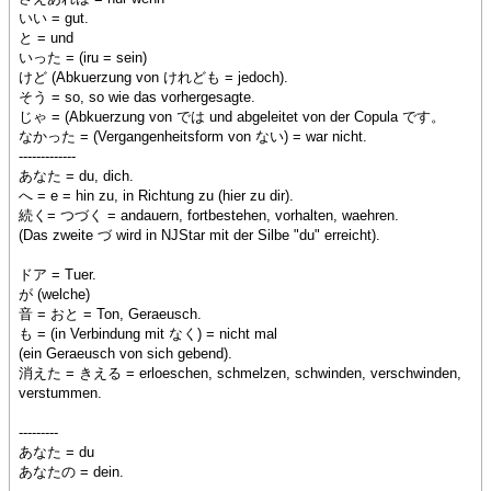
いい = gut.
と = und
いった = (iru = sein)
けど (Abkuerzung von けれども = jedoch).
そう = so, so wie das vorhergesagte.
じゃ = (Abkuerzung von では und abgeleitet von der Copula です。
なかった = (Vergangenheitsform von ない) = war nicht.
-------------
あなた = du, dich.
へ = e = hin zu, in Richtung zu (hier zu dir).
続く= つづく = andauern, fortbestehen, vorhalten, waehren.
(Das zweite づ wird in NJStar mit der Silbe "du" erreicht).
ドア = Tuer.
が (welche)
音 = おと = Ton, Geraeusch.
も = (in Verbindung mit なく) = nicht mal
(ein Geraeusch von sich gebend).
消えた = きえる = erloeschen, schmelzen, schwinden, verschwinden,
verstummen.
---------
あなた = du
あなたの = dein.