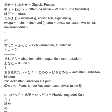
幸せ = しあわせ = Glueck, Freude.
願う = ねがう = bitten (da negai = Wunsch,Bitte bedeutet)
ほど = in etwa.
わがまま = eigenwillig, egoistisch, eigensinnig.
(waga = mein, meins) und (mama = etwas so lassen wie es ist,
unveraenderbar)
.
が
増えて = ふえる = sich vermehren, zunehmen.
くよ = ?
-----------
それでも = aber, immerhin, sogar, dennoch, trotzdem.
あなた = du, dich.
を
引き止めたい = ひく + とめる = ひきとめる = aufhalten, anhalten,
hindern,
zurueckhalten, einreden auf jmd.
(Die たい-Form, ist der Ausdruck dass etwas tun will).
いつだって = 逸脱 = いつだつ = Abweichung vom Kurs.
そう
誰か
の