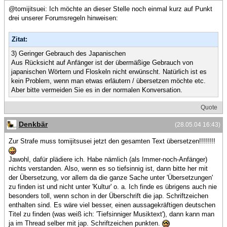
@tomijitsuei: Ich möchte an dieser Stelle noch einmal kurz auf Punkt
drei unserer Forumsregeln hinweisen:
Zitat:
3) Geringer Gebrauch des Japanischen
Aus Rücksicht auf Anfänger ist der übermäßige Gebrauch von
japanischen Wörtern und Floskeln nicht erwünscht. Natürlich ist es
kein Problem, wenn man etwas erläutern / übersetzen möchte etc.
Aber bitte vermeiden Sie es in der normalen Konversation.
Quote
Denkbär
(28.05.04 16:43)
Zur Strafe muss tomijitsusei jetzt den gesamten Text übersetzen!!!!!!!!
Jawohl, dafür plädiere ich. Habe nämlich (als Immer-noch-Anfänger)
nichts verstanden. Also, wenn es so tiefsinnig ist, dann bitte her mit
der Übersetzung, vor allem da die ganze Sache unter 'Übersetzungen'
zu finden ist und nicht unter 'Kultur' o. a. Ich finde es übrigens auch nie
besonders toll, wenn schon in der Überschrift die jap. Schriftzeichen
enthalten sind. Es wäre viel besser, einen aussagekräftigen deutschen
Titel zu finden (was weiß ich: 'Tiefsinniger Musiktext'), dann kann man
ja im Thread selber mit jap. Schriftzeichen punkten.