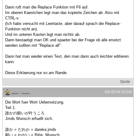
Dann ruft man die Replace Funktion mit F6 auf.
Im oberen Kaestchen legt man das kopierte Zeichen ab. Also mit
CTRL-v.
(Ich habs versucht mit Leertaste, aber darauf sprach die Replace-
Funktion nicht an).
Und im unteren Kasten legt man nichts ab.
Dann bestaetigt man OK und spaeter bei der Frage ob alle ersetzt
werden sollten mit "Replace all".
Dann hat man wieder einen Text, den man dann auch leichter editieren
kann.
Diese Erklaerung nur so am Rande.
Quote
zongoku
(30.05.04 22:04)
Die Wort fuer Wort Uebersetzung.
Teil 1.
誰かの願いが叶うころ
Jmds Wunsch erfuellt sich.
誰か = だれか = dareka jmds
願い = ねがい = Bitte, Wunsch