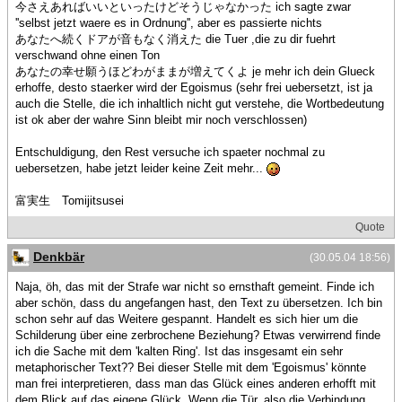
今さえあればいいといったけどそうじゃなかった ich sagte zwar
''selbst jetzt waere es in Ordnung'', aber es passierte nichts
あなたへ続くドアが音もなく消えた die Tuer ,die zu dir fuehrt
verschwand ohne einen Ton
あなたの幸せ願うほどわがままが増えてくよ je mehr ich dein Glueck
erhoffe, desto staerker wird der Egoismus (sehr frei uebersetzt, ist ja
auch die Stelle, die ich inhaltlich nicht gut verstehe, die Wortbedeutung
ist ok aber der wahre Sinn bleibt mir noch verschlossen)
Entschuldigung, den Rest versuche ich spaeter nochmal zu
uebersetzen, habe jetzt leider keine Zeit mehr...
富実生 Tomijitsusei
Quote
Denkbär
(30.05.04 18:56)
Naja, öh, das mit der Strafe war nicht so ernsthaft gemeint. Finde ich
aber schön, dass du angefangen hast, den Text zu übersetzen. Ich bin
schon sehr auf das Weitere gespannt. Handelt es sich hier um die
Schilderung über eine zerbrochene Beziehung? Etwas verwirrend finde
ich die Sache mit dem 'kalten Ring'. Ist das insgesamt ein sehr
metaphorischer Text?? Bei dieser Stelle mit dem 'Egoismus' könnte
man frei interpretieren, dass man das Glück eines anderen erhofft mit
dem Blick auf das eigene Glück. Wenn die Tür, also die Verbindung,