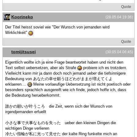
Quote
Koorineko
(28.05.04 19:36)
Der Titel heisst soviel wie "Der Wunsch von jemanden wird
Wirklichkeit"
Quote
tomijitsusei
(30.05.04 06:45)
Eigentlich wollte ich ja eine Frage beantwortet haben und nicht den
Text selbst uebersetzen, aber als Strafe
probiere ich es trotzdem.
Vielleicht kann mir ja dann doch noch jemand ueber die tiefsinnigere
Bedeutung von あなたの幸せ願うほどわがままが増えてくよ
erklaeren....
Meine vorlaeufige Uebersetzung ist nicht poetisch oder
besonders sprachlich ausgereift wie ich finde, jedoch hoffe ich, dass
die Bedeutung herueberkommt.
誰かの願いが叶うころ die Zeit, wenn sich der Wunsch von
irgendjemanden erfuellt
小さな事で大事なものを失った ueber den kleinen Dingen die
wichtigen Dinge verlieren
冷たい指輪が私に光って見せた der kalte Ring funkelte mich an