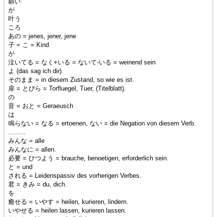
願い
が
叶う
ころ
あの = jenes, jener, jene
子 = こ = Kind
が
泣いてる = なく+いる = ないて-いる = weinend sein
よ (das sag ich dir).
そのまま = in diesem Zustand, so wie es ist.
扉 = とびら = Torfluegel, Tuer, (Titelblatt).
の
音 = おと = Geraeusch
は
鳴らない = なる = ertoenen, ない = die Negation von diesem Verb.
.........
みんな = alle
みんなに = allen.
必要 = ひつよう = brauche, benoetigen, erforderlich sein.
と = und
される = Leidenspassiv des vorherigen Verbes.
君 = きみ = du, dich.
を
癒せる = いやす = heilen, kurieren, lindern.
いやせる = heilen lassen, kurieren lassen.