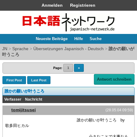
Anmelden
Registrieren
Neueste Beiträge
Hilfe
Suche
JN
>
Sprache
>
Übersetzungen Japanisch - Deutsch
>
誰かの願いが
叶うころ
Page:
1
»
Antwort schreiben
First Post
Last Post
誰かの願いが叶うころ
Verfasser
Nachricht
tomijitsusei
(28.05.04 09:59)
誰かの願いが叶うころ by
歌多田ヒカル
小さなことで大事なも