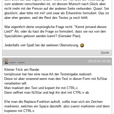
zum anderen verschwunden ist, ist dessen Wunsch nach Glück aber
nicht mehr mit der Person auf der anderen Seite verbunden. Quasi: Sei
glücklich, aber bitte mit mir! und zwar als Erkenntnis formuliert. Das ist
aber eher geraten, weil der Rest des Textes ja noch fehlt.
War eigentlich deine ursprüngliche Frage nicht: "Kennt jemand dieses
Lied?" Äh, oder du hast die Frage so formuliert, dass sie nur von den
Spezialisten gelesen werden kann!? (Genialer Plan).
Jedenfalls viel Spaß bei der weiteren Übersetzung.
Quote
zongoku
(30.05.04 20:39)
Kleiner Trick am Rande.
tomijitsusei hat hier eine neue Art der Texteingabe realisiert.
Diese ist aber stoerend wenn man den Text in dieser Form mit NJStar
verarbeiten will.
Man markiert den Text und kopiert ihn mit CTRL-c.
Dann oeffnet man NJStar und legt ihn dort mit CTRL-v ab.
Ehe man die Replace-Funktion aufruft, sollte man sich ein Zeichen
markieren, welches ein Space darstellt. also zuerst markieren und dann
kopieren mit CTRL-c.