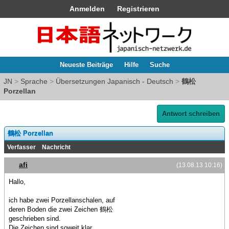
Anmelden
Registrieren
Neueste Beiträge
Hilfe
Suche
JN
>
Sprache
>
Übersetzungen Japanisch - Deutsch
>
鶴松
Porzellan
Antwort schreiben
鶴松 Porzellan
Verfasser
Nachricht
afi
(13.08.13 10:16)
Hallo,
ich habe zwei Porzellanschalen, auf
deren Boden die zwei Zeichen 鶴松
geschrieben sind.
Die Zeichen sind soweit klar