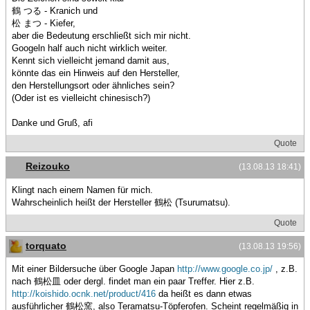
鶴 つる - Kranich und
松 まつ - Kiefer,
aber die Bedeutung erschließt sich mir nicht.
Googeln half auch nicht wirklich weiter.
Kennt sich vielleicht jemand damit aus,
könnte das ein Hinweis auf den Hersteller,
den Herstellungsort oder ähnliches sein?
(Oder ist es vielleicht chinesisch?)
Danke und Gruß, afi
Quote
Reizouko
(13.08.13 18:41)
Klingt nach einem Namen für mich.
Wahrscheinlich heißt der Hersteller 鶴松 (Tsurumatsu).
Quote
torquato
(13.08.13 19:56)
Mit einer Bildersuche über Google Japan
http://www.google.co.jp/
, z.B.
nach 鶴松皿 oder dergl. findet man ein paar Treffer. Hier z.B.
http://koishido.ocnk.net/product/416
da heißt es dann etwas
ausführlicher 鶴松窯, also Teramatsu-Töpferofen. Scheint regelmäßig in