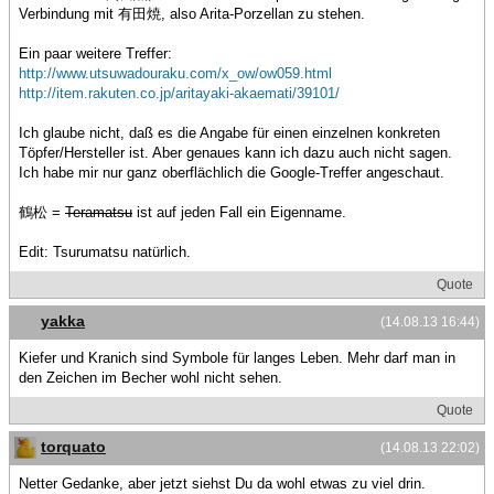
Verbindung mit 有田焼, also Arita-Porzellan zu stehen.
Ein paar weitere Treffer:
http://www.utsuwadouraku.com/x_ow/ow059.html
http://item.rakuten.co.jp/aritayaki-akaemati/39101/
Ich glaube nicht, daß es die Angabe für einen einzelnen konkreten
Töpfer/Hersteller ist. Aber genaues kann ich dazu auch nicht sagen.
Ich habe mir nur ganz oberflächlich die Google-Treffer angeschaut.
鶴松 =
Teramatsu
ist auf jeden Fall ein Eigenname.
Edit: Tsurumatsu natürlich.
Quote
yakka
(14.08.13 16:44)
Kiefer und Kranich sind Symbole für langes Leben. Mehr darf man in
den Zeichen im Becher wohl nicht sehen.
Quote
torquato
(14.08.13 22:02)
Netter Gedanke, aber jetzt siehst Du da wohl etwas zu viel drin.