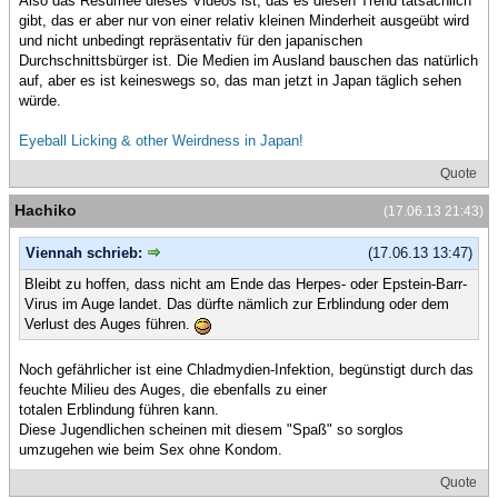
Also das Resümee dieses Videos ist, das es diesen Trend tatsächlich
gibt, das er aber nur von einer relativ kleinen Minderheit ausgeübt wird
und nicht unbedingt repräsentativ für den japanischen
Durchschnittsbürger ist. Die Medien im Ausland bauschen das natürlich
auf, aber es ist keineswegs so, das man jetzt in Japan täglich sehen
würde.
Eyeball Licking & other Weirdness in Japan!
Quote
Hachiko
(17.06.13 21:43)
Viennah schrieb:
(17.06.13 13:47)
Bleibt zu hoffen, dass nicht am Ende das Herpes- oder Epstein-Barr-
Virus im Auge landet. Das dürfte nämlich zur Erblindung oder dem
Verlust des Auges führen.
Noch gefährlicher ist eine Chladmydien-Infektion, begünstigt durch das
feuchte Milieu des Auges, die ebenfalls zu einer
totalen Erblindung führen kann.
Diese Jugendlichen scheinen mit diesem "Spaß" so sorglos
umzugehen wie beim Sex ohne Kondom.
Quote