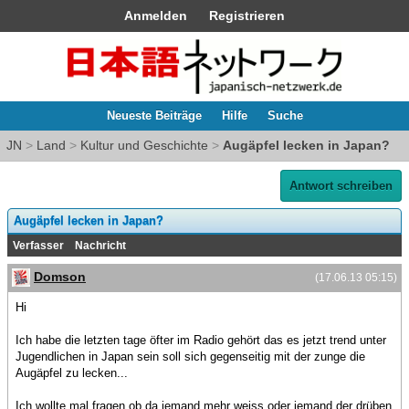
Anmelden
Registrieren
Neueste Beiträge
Hilfe
Suche
JN
>
Land
>
Kultur und Geschichte
>
Augäpfel lecken in Japan?
Antwort schreiben
Augäpfel lecken in Japan?
Verfasser
Nachricht
Domson
(17.06.13 05:15)
Hi
Ich habe die letzten tage öfter im Radio gehört das es jetzt trend unter
Jugendlichen in Japan sein soll sich gegenseitig mit der zunge die
Augäpfel zu lecken...
Ich wollte mal fragen ob da jemand mehr weiss oder jemand der drüben