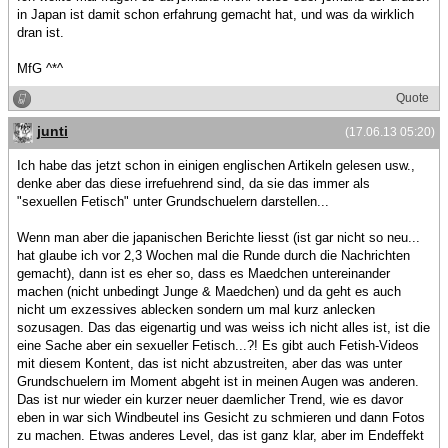
in Japan ist damit schon erfahrung gemacht hat, und was da wirklich
dran ist.
MfG ^*^
Quote
junti
(17.06.13 05:20)
Ich habe das jetzt schon in einigen englischen Artikeln gelesen usw.,
denke aber das diese irrefuehrend sind, da sie das immer als
"sexuellen Fetisch" unter Grundschuelern darstellen...
Wenn man aber die japanischen Berichte liesst (ist gar nicht so neu...
hat glaube ich vor 2,3 Wochen mal die Runde durch die Nachrichten
gemacht), dann ist es eher so, dass es Maedchen untereinander
machen (nicht unbedingt Junge & Maedchen) und da geht es auch
nicht um exzessives ablecken sondern um mal kurz anlecken
sozusagen. Das das eigenartig und was weiss ich nicht alles ist, ist die
eine Sache aber ein sexueller Fetisch...?! Es gibt auch Fetish-Videos
mit diesem Kontent, das ist nicht abzustreiten, aber das was unter
Grundschuelern im Moment abgeht ist in meinen Augen was anderen.
Das ist nur wieder ein kurzer neuer daemlicher Trend, wie es davor
eben in war sich Windbeutel ins Gesicht zu schmieren und dann Fotos
zu machen. Etwas anderes Level, das ist ganz klar, aber im Endeffekt