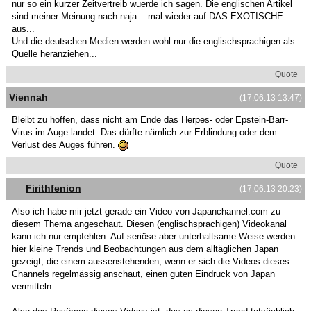
nur so ein kurzer Zeitvertreib wuerde ich sagen. Die englischen Artikel
sind meiner Meinung nach naja... mal wieder auf DAS EXOTISCHE
aus...
Und die deutschen Medien werden wohl nur die englischsprachigen als
Quelle heranziehen...
Quote
Viennah
(17.06.13 13:47)
Bleibt zu hoffen, dass nicht am Ende das Herpes- oder Epstein-Barr-
Virus im Auge landet. Das dürfte nämlich zur Erblindung oder dem
Verlust des Auges führen.
Quote
Firithfenion
(17.06.13 20:23)
Also ich habe mir jetzt gerade ein Video von Japanchannel.com zu
diesem Thema angeschaut. Diesen (englischsprachigen) Videokanal
kann ich nur empfehlen. Auf seriöse aber unterhaltsame Weise werden
hier kleine Trends und Beobachtungen aus dem alltäglichen Japan
gezeigt, die einem aussenstehenden, wenn er sich die Videos dieses
Channels regelmässig anschaut, einen guten Eindruck von Japan
vermitteln.