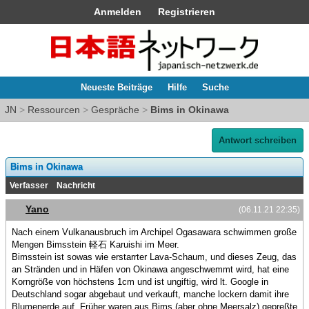
Anmelden
Registrieren
Neueste Beiträge
Hilfe
Suche
JN
>
Ressourcen
>
Gespräche
>
Bims in Okinawa
Antwort schreiben
Bims in Okinawa
Verfasser
Nachricht
Yano
(06.11.21 22:35)
Nach einem Vulkanausbruch im Archipel Ogasawara schwimmen große
Mengen Bimsstein 軽石 Karuishi im Meer.
Bimsstein ist sowas wie erstarrter Lava-Schaum, und dieses Zeug, das
an Stränden und in Häfen von Okinawa angeschwemmt wird, hat eine
Korngröße von höchstens 1cm und ist ungiftig, wird lt. Google in
Deutschland sogar abgebaut und verkauft, manche lockern damit ihre
Blumenerde auf. Früher waren aus Bims (aber ohne Meersalz) gepreßte