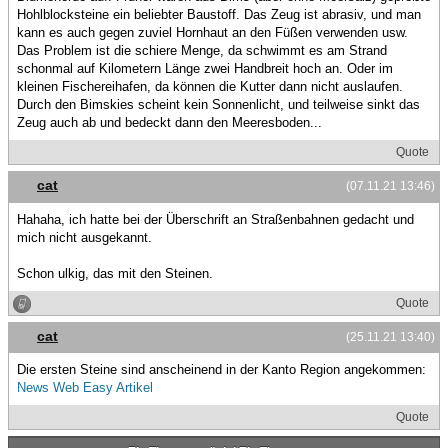
Hohlblocksteine ein beliebter Baustoff. Das Zeug ist abrasiv, und man
kann es auch gegen zuviel Hornhaut an den Füßen verwenden usw.
Das Problem ist die schiere Menge, da schwimmt es am Strand
schonmal auf Kilometern Länge zwei Handbreit hoch an. Oder im
kleinen Fischereihafen, da können die Kutter dann nicht auslaufen.
Durch den Bimskies scheint kein Sonnenlicht, und teilweise sinkt das
Zeug auch ab und bedeckt dann den Meeresboden...
Quote
cat
(07.11.21 13:46)
Hahaha, ich hatte bei der Überschrift an Straßenbahnen gedacht und
mich nicht ausgekannt.
Schon ulkig, das mit den Steinen.
Quote
cat
(25.11.21 13:40)
Die ersten Steine sind anscheinend in der Kanto Region angekommen:
News Web Easy Artikel
Quote