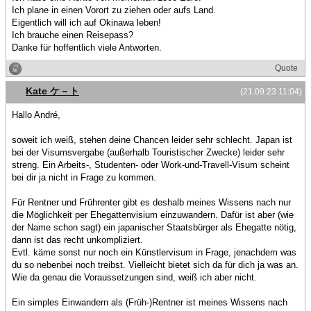
Ich plane in einen Vorort zu ziehen oder aufs Land.
Eigentlich will ich auf Okinawa leben!
Ich brauche einen Reisepass?
Danke für hoffentlich viele Antworten.
Quote
Kate ケ－ト
(21.09.23 11:04)
Hallo André,
soweit ich weiß, stehen deine Chancen leider sehr schlecht. Japan ist
bei der Visumsvergabe (außerhalb Touristischer Zwecke) leider sehr
streng. Ein Arbeits-, Studenten- oder Work-und-Travell-Visum scheint
bei dir ja nicht in Frage zu kommen.
Für Rentner und Frührenter gibt es deshalb meines Wissens nach nur
die Möglichkeit per Ehegattenvisium einzuwandern. Dafür ist aber (wie
der Name schon sagt) ein japanischer Staatsbürger als Ehegatte nötig,
dann ist das recht unkompliziert.
Evtl. käme sonst nur noch ein Künstlervisum in Frage, jenachdem was
du so nebenbei noch treibst. Vielleicht bietet sich da für dich ja was an.
Wie da genau die Voraussetzungen sind, weiß ich aber nicht.
Ein simples Einwandern als (Früh-)Rentner ist meines Wissens nach