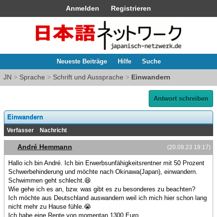
Anmelden
Registrieren
Neueste Beiträge
Hilfe
Suche
JN
>
Sprache
>
Schrift und Aussprache
>
Einwandern
Antwort schreiben
Einwandern
Verfasser
Nachricht
André Hemmann
(20.09.23 19:17)
Hallo ich bin André. Ich bin Erwerbsunfähigkeitsrentner mit 50 Prozent
Schwerbehinderung und möchte nach Okinawa(Japan), einwandern.
Schwimmen geht schlecht.😆
Wie gehe ich es an, bzw. was gibt es zu besonderes zu beachten?
Ich möchte aus Deutschland auswandern weil ich mich hier schon lang
nicht mehr zu Hause fühle.😭
Ich habe eine Rente von momentan 1300 Euro.