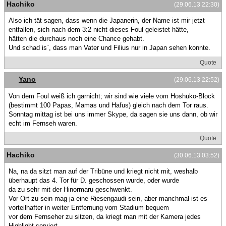
Hachiko
(29.06.13 22:30)
Also ich tät sagen, dass wenn die Japanerin, der Name ist mir jetzt
entfallen, sich nach dem 3:2 nicht dieses Foul geleistet hätte,
hätten die durchaus noch eine Chance gehabt.
Und schad is`, dass man Vater und Filius nur in Japan sehen konnte.
Quote
Yano
(29.06.13 22:52)
Von dem Foul weiß ich garnicht; wir sind wie viele vom Hoshuko-Block
(bestimmt 100 Papas, Mamas und Hafus) gleich nach dem Tor raus.
Sonntag mittag ist bei uns immer Skype, da sagen sie uns dann, ob wir
echt im Fernseh waren.
Quote
Hachiko
(30.06.13 03:52)
Na, na da sitzt man auf der Tribüne und kriegt nicht mit, weshalb
überhaupt das 4. Tor für D. geschossen wurde, oder wurde
da zu sehr mit der Hinormaru geschwenkt.
Vor Ort zu sein mag ja eine Riesengaudi sein, aber manchmal ist es
vorteilhafter in weiter Entfernung vom Stadium bequem
vor dem Fernseher zu sitzen, da kriegt man mit der Kamera jedes
Highlight serviert.