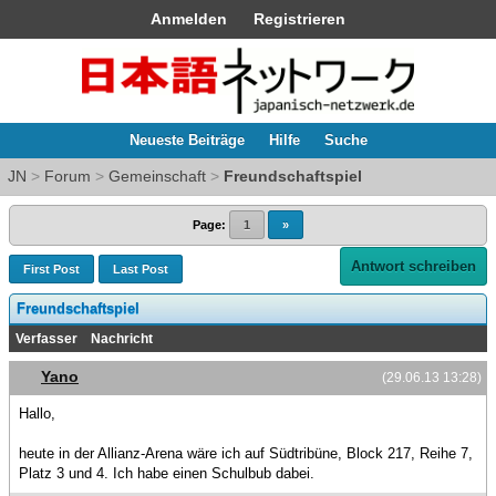
Anmelden
Registrieren
Neueste Beiträge
Hilfe
Suche
JN
>
Forum
>
Gemeinschaft
>
Freundschaftspiel
Page:
1
»
Antwort schreiben
First Post
Last Post
Freundschaftspiel
Verfasser
Nachricht
Yano
(29.06.13 13:28)
Hallo,
heute in der Allianz-Arena wäre ich auf Südtribüne, Block 217, Reihe 7,
Platz 3 und 4. Ich habe einen Schulbub dabei.