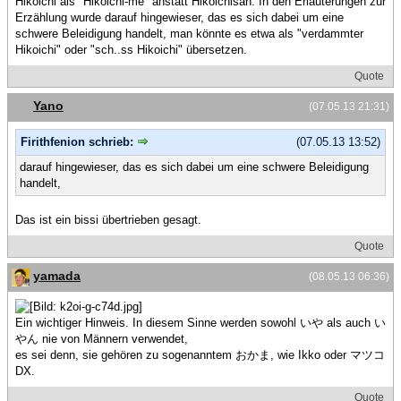
Hikoichi als "Hikoichi-me" anstatt Hikoichisan. In den Erläuterungen zur
Erzählung wurde darauf hingewieser, das es sich dabei um eine
schwere Beleidigung handelt, man könnte es etwa als "verdammter
Hikoichi" oder "sch..ss Hikoichi" übersetzen.
Quote
Yano
(07.05.13 21:31)
Firithfenion schrieb:
(07.05.13 13:52)
darauf hingewieser, das es sich dabei um eine schwere Beleidigung
handelt,
Das ist ein bissi übertrieben gesagt.
Quote
yamada
(08.05.13 06:36)
Ein wichtiger Hinweis. In diesem Sinne werden sowohl いや als auch い
やん nie von Männern verwendet,
es sei denn, sie gehören zu sogenanntem おかま, wie Ikko oder マツコ
DX.
Quote