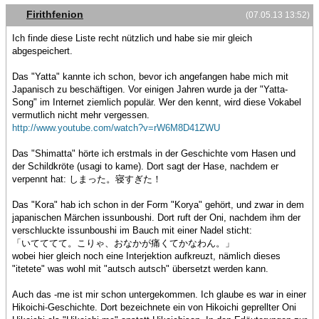
Firithfenion
(07.05.13 13:52)
Ich finde diese Liste recht nützlich und habe sie mir gleich
abgespeichert.
Das "Yatta" kannte ich schon, bevor ich angefangen habe mich mit
Japanisch zu beschäftigen. Vor einigen Jahren wurde ja der "Yatta-
Song" im Internet ziemlich populär. Wer den kennt, wird diese Vokabel
vermutlich nicht mehr vergessen.
http://www.youtube.com/watch?v=rW6M8D41ZWU
Das "Shimatta" hörte ich erstmals in der Geschichte vom Hasen und
der Schildkröte (usagi to kame). Dort sagt der Hase, nachdem er
verpennt hat: しまった。寝すぎた！
Das "Kora" hab ich schon in der Form "Korya" gehört, und zwar in dem
japanischen Märchen issunboushi. Dort ruft der Oni, nachdem ihm der
verschluckte issunboushi im Bauch mit einer Nadel sticht:
「いてててて。こりゃ、おなかが痛くてかなわん。」
wobei hier gleich noch eine Interjektion aufkreuzt, nämlich dieses
"itetete" was wohl mit "autsch autsch" übersetzt werden kann.
Auch das -me ist mir schon untergekommen. Ich glaube es war in einer
Hikoichi-Geschichte. Dort bezeichnete ein von Hikoichi geprellter Oni