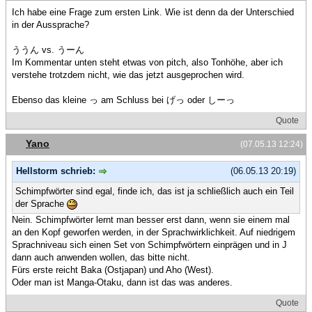
Ich habe eine Frage zum ersten Link. Wie ist denn da der Unterschied
in der Aussprache?
ううん vs. うーん
Im Kommentar unten steht etwas von pitch, also Tonhöhe, aber ich
verstehe trotzdem nicht, wie das jetzt ausgeprochen wird.
Ebenso das kleine っ am Schluss bei げっ oder しーっ
Quote
Yano
(07.05.13 12:24)
Hellstorm schrieb:
(06.05.13 20:19)
Schimpfwörter sind egal, finde ich, das ist ja schließlich auch ein Teil
der Sprache
Nein. Schimpfwörter lernt man besser erst dann, wenn sie einem mal
an den Kopf geworfen werden, in der Sprachwirklichkeit. Auf niedrigem
Sprachniveau sich einen Set von Schimpfwörtern einprägen und in J
dann auch anwenden wollen, das bitte nicht.
Fürs erste reicht Baka (Ostjapan) und Aho (West).
Oder man ist Manga-Otaku, dann ist das was anderes.
Quote