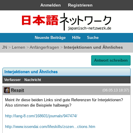
Anmelden
Registrieren
Neueste Beiträge
Hilfe
Suche
JN
>
Lernen
>
Anfängerfragen
>
Interjektionen und Ähnliches
Antwort schreiben
Interjektionen und Ähnliches
Verfasser
Nachricht
Respit
(06.05.13 18:37)
Meint ihr diese beiden Links sind gute Referenzen für Interjektionen?
Also stimmen die Beispiele halbwegs?
http://lang-8.com/168601/journals/947474/
http://www.issendai.com/lifeskills/zozen...ctions.htm