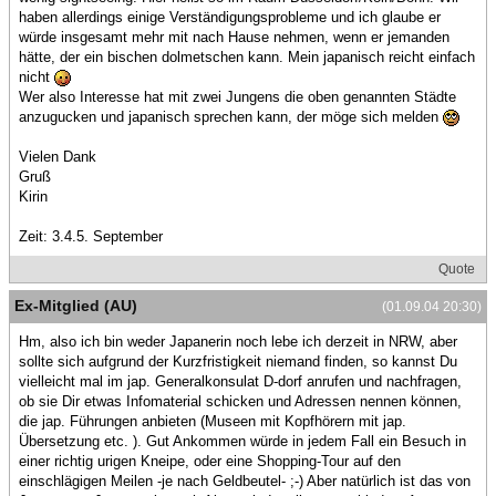
haben allerdings einige Verständigungsprobleme und ich glaube er
würde insgesamt mehr mit nach Hause nehmen, wenn er jemanden
hätte, der ein bischen dolmetschen kann. Mein japanisch reicht einfach
nicht
Wer also Interesse hat mit zwei Jungens die oben genannten Städte
anzugucken und japanisch sprechen kann, der möge sich melden
Vielen Dank
Gruß
Kirin
Zeit: 3.4.5. September
Quote
Ex-Mitglied (AU)
(01.09.04 20:30)
Hm, also ich bin weder Japanerin noch lebe ich derzeit in NRW, aber
sollte sich aufgrund der Kurzfristigkeit niemand finden, so kannst Du
vielleicht mal im jap. Generalkonsulat D-dorf anrufen und nachfragen,
ob sie Dir etwas Infomaterial schicken und Adressen nennen können,
die jap. Führungen anbieten (Museen mit Kopfhörern mit jap.
Übersetzung etc. ). Gut Ankommen würde in jedem Fall ein Besuch in
einer richtig urigen Kneipe, oder eine Shopping-Tour auf den
einschlägigen Meilen -je nach Geldbeutel- ;-) Aber natürlich ist das von