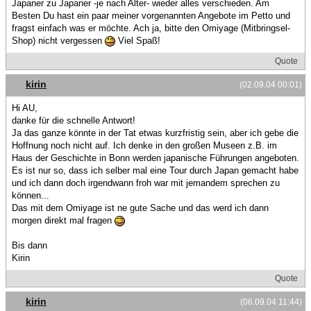
Japaner zu Japaner -je nach Alter- wieder alles verschieden. Am
Besten Du hast ein paar meiner vorgenannten Angebote im Petto und
fragst einfach was er möchte. Ach ja, bitte den Omiyage (Mitbringsel-
Shop) nicht vergessen
Viel Spaß!
Quote
kirin
(02.09.04 00:01)
Hi AU,
danke für die schnelle Antwort!
Ja das ganze könnte in der Tat etwas kurzfristig sein, aber ich gebe die
Hoffnung noch nicht auf. Ich denke in den großen Museen z.B. im
Haus der Geschichte in Bonn werden japanische Führungen angeboten.
Es ist nur so, dass ich selber mal eine Tour durch Japan gemacht habe
und ich dann doch irgendwann froh war mit jemandem sprechen zu
können...
Das mit dem Omiyage ist ne gute Sache und das werd ich dann
morgen direkt mal fragen
Bis dann
Kirin
Quote
kirin
(06.09.04 11:44)