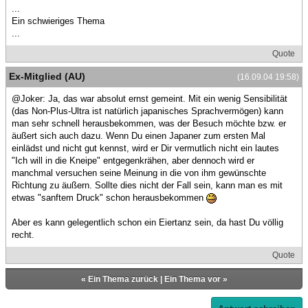
...
Ein schwieriges Thema
...
Quote
Ex-Mitglied (AU)
(16.09.04 19:58)
@Joker: Ja, das war absolut ernst gemeint. Mit ein wenig Sensibilität
(das Non-Plus-Ultra ist natürlich japanisches Sprachvermögen) kann
man sehr schnell herausbekommen, was der Besuch möchte bzw. er
äußert sich auch dazu. Wenn Du einen Japaner zum ersten Mal
einlädst und nicht gut kennst, wird er Dir vermutlich nicht ein lautes
"Ich will in die Kneipe" entgegenkrähen, aber dennoch wird er
manchmal versuchen seine Meinung in die von ihm gewünschte
Richtung zu äußern. Sollte dies nicht der Fall sein, kann man es mit
etwas "sanftem Druck" schon herausbekommen
Aber es kann gelegentlich schon ein Eiertanz sein, da hast Du völlig
recht.
Quote
«
Ein Thema zurück
|
Ein Thema vor
»