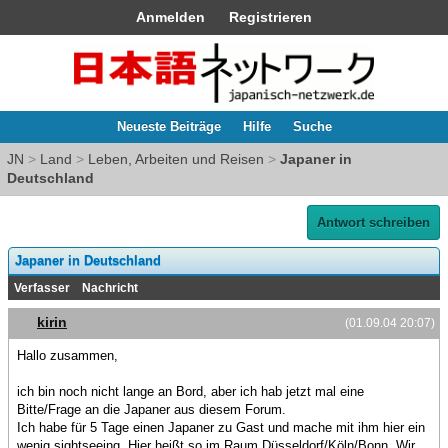
Anmelden
Registrieren
Neueste Beiträge
Hilfe
Suche
JN
>
Land
>
Leben, Arbeiten und Reisen
>
Japaner in
Deutschland
Antwort schreiben
Japaner in Deutschland
Verfasser
Nachricht
kirin
(01.09.04 20:07)
Hallo zusammen,
ich bin noch nicht lange an Bord, aber ich hab jetzt mal eine
Bitte/Frage an die Japaner aus diesem Forum.
Ich habe für 5 Tage einen Japaner zu Gast und mache mit ihm hier ein
wenig sightseeing. Hier heißt so im Raum Düsseldorf/Köln/Bonn. Wir