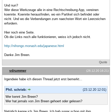
Und nun?
Wer diese Werkzeuge alle in eine Rechtschreibung App, vereinen
koennte. Koennte herausfinden, wo ein Partikel sich befindet oder
nicht. Und wo die Verbendungen zum naechsten Wort ein Leerzeichen
erfordern.
Hier noch eine Seite.
Ob die Links noch alle funktionieren, weiss ich jedoch nicht.
http://nihongo.monash.edu/japanese.html
Danke Jim Breen.
Quote
vdrummer
(26.12.20 16:21)
Irgendwie habe ich diesen Thread jetzt erst bemerkt...
Phil. schrieb:
(23.12.20 12:01)
Wer kennt Jim Breen?
Wer hat jemals von Jim Breen gehoert oder gelesen?
Natürlich kenne ich Jim Breen. Ich hab sogar schon mit ihm