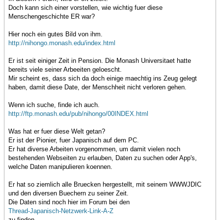
Doch kann sich einer vorstellen, wie wichtig fuer diese
Menschengeschichte ER war?
Hier noch ein gutes Bild von ihm.
http://nihongo.monash.edu/index.html
Er ist seit einiger Zeit in Pension. Die Monash Universitaet hatte
bereits viele seiner Arbeeiten geloescht.
Mir scheint es, dass sich da doch einige maechtig ins Zeug gelegt
haben, damit diese Date, der Menschheit nicht verloren gehen.
Wenn ich suche, finde ich auch.
http://ftp.monash.edu/pub/nihongo/00INDEX.html
Was hat er fuer diese Welt getan?
Er ist der Pionier, fuer Japanisch auf dem PC.
Er hat diverse Arbeiten vorgenommen, um damit vielen noch
bestehenden Webseiten zu erlauben, Daten zu suchen oder App's,
welche Daten manipulieren koennen.
Er hat so ziemlich alle Bruecken hergestellt, mit seinem WWWJDIC
und den diversen Buechern zu seiner Zeit.
Die Daten sind noch hier im Forum bei den
Thread-Japanisch-Netzwerk-Link-A-Z
zu finden.