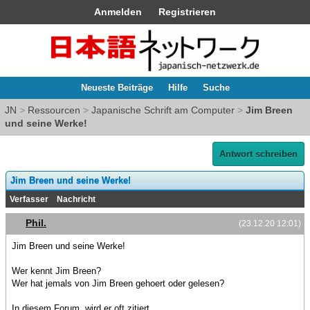
Anmelden
Registrieren
Neueste Beiträge
Hilfe
Suche
JN
>
Ressourcen
>
Japanische Schrift am Computer
>
Jim Breen
und seine Werke!
Antwort schreiben
Jim Breen und seine Werke!
Verfasser
Nachricht
Phil.
(23.12.20 12:01)
Jim Breen und seine Werke!
Wer kennt Jim Breen?
Wer hat jemals von Jim Breen gehoert oder gelesen?
In diesem Forum, wird er oft zitiert.