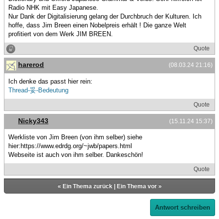
Radio NHK mit Easy Japanese.
Nur Dank der Digitalisierung gelang der Durchbruch der Kulturen. Ich
hoffe, dass Jim Breen einen Nobelpreis erhält ! Die ganze Welt
profitiert von dem Werk JIM BREEN.
Quote
harerod
(08.03.24 21:16)
Ich denke das passt hier rein:
Thread-妥-Bedeutung
Quote
Nicky343
(15.11.24 15:37)
Werkliste von Jim Breen (von ihm selber) siehe
hier:https://www.edrdg.org/~jwb/papers.html
Webseite ist auch von ihm selber. Dankeschön!
Quote
«
Ein Thema zurück
|
Ein Thema vor
»
Antwort schreiben