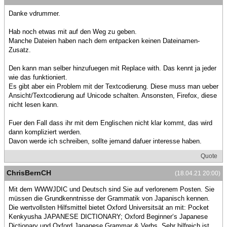
Danke vdrummer.
Hab noch etwas mit auf den Weg zu geben.
Manche Dateien haben nach dem entpacken keinen Dateinamen-
Zusatz.
Den kann man selber hinzufuegen mit Replace with. Das kennt ja jeder
wie das funktioniert.
Es gibt aber ein Problem mit der Textcodierung. Diese muss man ueber
Ansicht/Textcodierung auf Unicode schalten. Ansonsten, Firefox, diese
nicht lesen kann.
Fuer den Fall dass ihr mit dem Englischen nicht klar kommt, das wird
dann kompliziert werden.
Davon werde ich schreiben, sollte jemand dafuer interesse haben.
Quote
ChrisBernCH
(18.04.21 20:00)
Mit dem WWWJDIC und Deutsch sind Sie auf verlorenem Posten. Sie
müssen die Grundkenntnisse der Grammatik von Japanisch kennen.
Die wertvollsten Hilfsmittel bietet Oxford Universitsät an mit: Pocket
Kenkyusha JAPANESE DICTIONARY; Oxford Beginner‘s Japanese
Dictionary und Oxford Japanese Grammar & Verbs. Sehr hilfreich ist