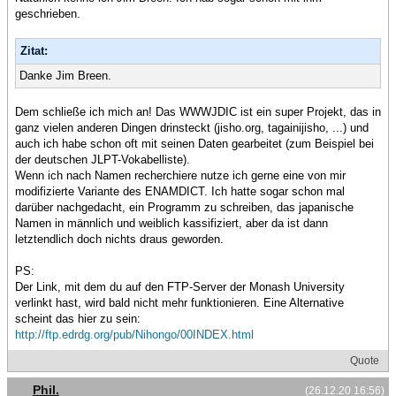
geschrieben.
Zitat:
Danke Jim Breen.
Dem schließe ich mich an! Das WWWJDIC ist ein super Projekt, das in
ganz vielen anderen Dingen drinsteckt (jisho.org, tagainijisho, ...) und
auch ich habe schon oft mit seinen Daten gearbeitet (zum Beispiel bei
der deutschen JLPT-Vokabelliste).
Wenn ich nach Namen recherchiere nutze ich gerne eine von mir
modifizierte Variante des ENAMDICT. Ich hatte sogar schon mal
darüber nachgedacht, ein Programm zu schreiben, das japanische
Namen in männlich und weiblich kassifiziert, aber da ist dann
letztendlich doch nichts draus geworden.
PS:
Der Link, mit dem du auf den FTP-Server der Monash University
verlinkt hast, wird bald nicht mehr funktionieren. Eine Alternative
scheint das hier zu sein:
http://ftp.edrdg.org/pub/Nihongo/00INDEX.html
Quote
Phil.
(26.12.20 16:56)