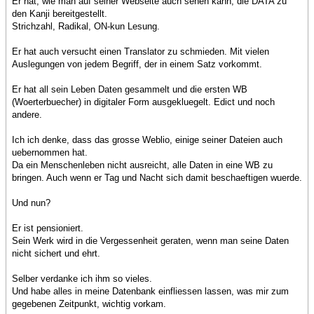
Er hat, wie man auf seiner Webseite auch sehen kann, die DATA zu
den Kanji bereitgestellt.
Strichzahl, Radikal, ON-kun Lesung.
Er hat auch versucht einen Translator zu schmieden. Mit vielen
Auslegungen von jedem Begriff, der in einem Satz vorkommt.
Er hat all sein Leben Daten gesammelt und die ersten WB
(Woerterbuecher) in digitaler Form ausgekluegelt. Edict und noch
andere.
Ich ich denke, dass das grosse Weblio, einige seiner Dateien auch
uebernommen hat.
Da ein Menschenleben nicht ausreicht, alle Daten in eine WB zu
bringen. Auch wenn er Tag und Nacht sich damit beschaeftigen wuerde.
Und nun?
Er ist pensioniert.
Sein Werk wird in die Vergessenheit geraten, wenn man seine Daten
nicht sichert und ehrt.
Selber verdanke ich ihm so vieles.
Und habe alles in meine Datenbank einfliessen lassen, was mir zum
gegebenen Zeitpunkt, wichtig vorkam.