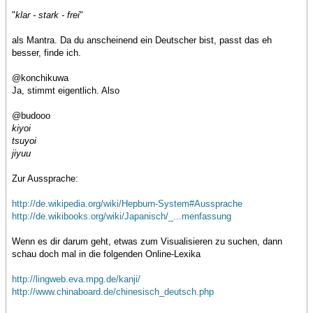
"
klar - stark - frei
"
als Mantra. Da du anscheinend ein Deutscher bist, passt das eh
besser, finde ich.
@konchikuwa
Ja, stimmt eigentlich. Also
@budooo
kiyoi
tsuyoi
jiyuu
Zur Aussprache:
http://de.wikipedia.org/wiki/Hepburn-System#Aussprache
http://de.wikibooks.org/wiki/Japanisch/_...menfassung
Wenn es dir darum geht, etwas zum Visualisieren zu suchen, dann
schau doch mal in die folgenden Online-Lexika
http://lingweb.eva.mpg.de/kanji/
http://www.chinaboard.de/chinesisch_deutsch.php