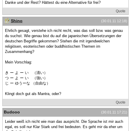
Danke und der Rest? Hättest du eine Alternative für frei?
Quote
Shino
(30.01.11 12:18)
Ehrlich gesagt, verstehe ich nicht recht, was das soll bzw. was genau
du suchst. Wie genau bist du auf die japanischen Übersetzungen der
deutschen Begriffe gekommen? Stehen die mit irgendwelchen
religiösen, esoterischen oder buddhistischen Themen im
Zusammenhang?
Mein Vorschlag:
き ー よ ー い （清い）
つ ー よ ー い （強い）
じ ー ゆうーな （自由な）
Klingt doch gut als Mantra, oder?
Quote
Budooo
(30.01.11 17:21)
Leider weiß ich nicht wie man das auspricht. Die Sprache ist mir auch
egal, es soll nur Klar Stark und frei bedeuten. Es geht mir da eher um