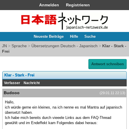
Anmelden
Registrieren
Neueste Beiträge
Hilfe
Suche
JN
>
Sprache
>
Übersetzungen Deutsch - Japanisch
>
Klar - Stark -
Frei
Antwort schreiben
Klar - Stark - Frei
Verfasser
Nachricht
Budooo
(29.01.11 22:13)
Hallo,
ich würde gerne ein kleines, na ich nenne es mal Mantra auf japanisch
übersetzt haben.
Ich habe mich bereits durch vieeele Links aus dem FAQ-Thread
gewühlt und im Endeffekt kam Folgendes dabei heraus: