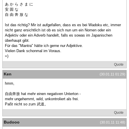
あ か ら さ ま に
安 固 な
自 由 奔 放 な
Ist das richtig? Mir ist aufgefallen, dass es es bei Wadoku etc, immer
nicht ganz ersichtlich ist ob es sich nun um ein Nomen oder ein
Adjektiv oder ein Adverb handelt, falls es sowas im Japanischen
überhaupt gibt.
Für das "Mantra" hätte ich gerne nur Adjektive.
Vielen Dank schonmal im Voraus.
=)
Quote
Ken
(30.01.11 01:29)
hmm,
自由奔放 hat mehr einen negativen Unterton -
mehr ungehemmt, wild, unkontroliert als frei.
Paßt nicht so zum 武道。
Quote
Budooo
(30.01.11 11:48)