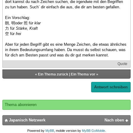
dort kannst du nach Zeichen suchen, die irgendwie mit den Begriffen
zu tun haben. Such´ dir einfach die aus, die dir am besten gefallen.
Ein Vorschlag:
朗, 明oder 照 für
klar
力 für
Stärke, Kraft
空 für
frei
Aber für jeden Begriff gibt es eine Menge Zeichen, die etwas ähnliches
in ihrem Bedeutungsumfang haben. Da musst du selbst schauen, was
für dich am Besten passt und was du dir gut merken kannst.
Quote
«
Ein Thema zurück
|
Ein Thema vor
»
Antwort schreiben
Thema abonnieren
Japanisch Netzwerk
Nach oben
Powered by
MyBB
, mobile version by
MyBB GoMobile
.