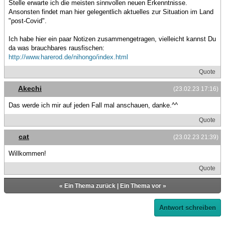
Stelle erwarte ich die meisten sinnvollen neuen Erkenntnisse.
Ansonsten findet man hier gelegentlich aktuelles zur Situation im Land
"post-Covid".
Ich habe hier ein paar Notizen zusammengetragen, vielleicht kannst Du
da was brauchbares rausfischen:
http://www.harerod.de/nihongo/index.html
Quote
Akechi
(23.02.23 17:16)
Das werde ich mir auf jeden Fall mal anschauen, danke.^^
Quote
cat
(23.02.23 21:39)
Willkommen!
Quote
«
Ein Thema zurück
|
Ein Thema vor
»
Antwort schreiben