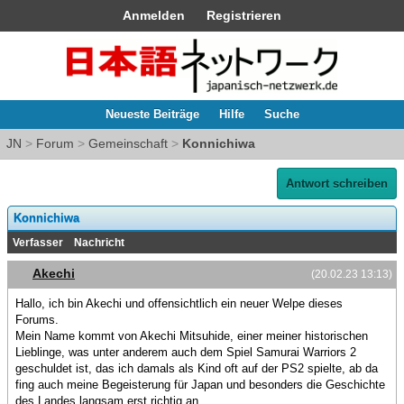
Anmelden
Registrieren
Neueste Beiträge
Hilfe
Suche
JN
>
Forum
>
Gemeinschaft
>
Konnichiwa
Antwort schreiben
Konnichiwa
Verfasser
Nachricht
Akechi
(20.02.23 13:13)
Hallo, ich bin Akechi und offensichtlich ein neuer Welpe dieses
Forums.
Mein Name kommt von Akechi Mitsuhide, einer meiner historischen
Lieblinge, was unter anderem auch dem Spiel Samurai Warriors 2
geschuldet ist, das ich damals als Kind oft auf der PS2 spielte, ab da
fing auch meine Begeisterung für Japan und besonders die Geschichte
des Landes langsam erst richtig an.