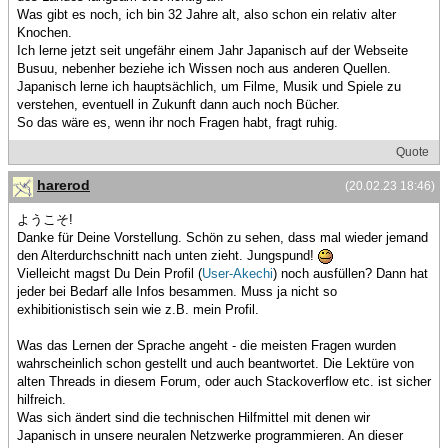
Was gibt es noch, ich bin 32 Jahre alt, also schon ein relativ alter
Knochen.
Ich lerne jetzt seit ungefähr einem Jahr Japanisch auf der Webseite
Busuu, nebenher beziehe ich Wissen noch aus anderen Quellen.
Japanisch lerne ich hauptsächlich, um Filme, Musik und Spiele zu
verstehen, eventuell in Zukunft dann auch noch Bücher.
So das wäre es, wenn ihr noch Fragen habt, fragt ruhig.
Quote
harerod
(20.02.23 18:46)
ようこそ!
Danke für Deine Vorstellung. Schön zu sehen, dass mal wieder jemand
den Alterdurchschnitt nach unten zieht. Jungspund!
Vielleicht magst Du Dein Profil (
User-Akechi
) noch ausfüllen? Dann hat
jeder bei Bedarf alle Infos besammen. Muss ja nicht so
exhibitionistisch sein wie z.B. mein Profil.
Was das Lernen der Sprache angeht - die meisten Fragen wurden
wahrscheinlich schon gestellt und auch beantwortet. Die Lektüre von
alten Threads in diesem Forum, oder auch Stackoverflow etc. ist sicher
hilfreich.
Was sich ändert sind die technischen Hilfmittel mit denen wir
Japanisch in unsere neuralen Netzwerke programmieren. An dieser