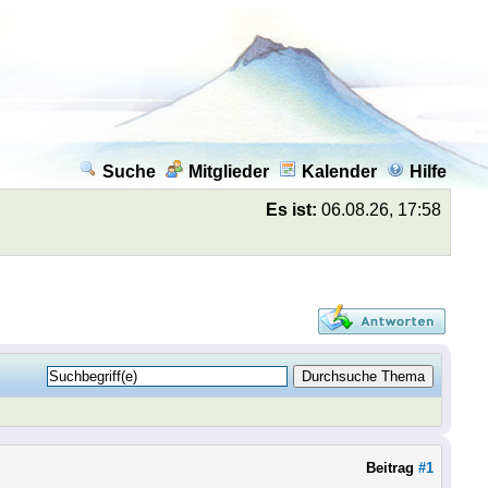
Suche
Mitglieder
Kalender
Hilfe
Es ist:
06.08.26, 17:58
Beitrag
#1