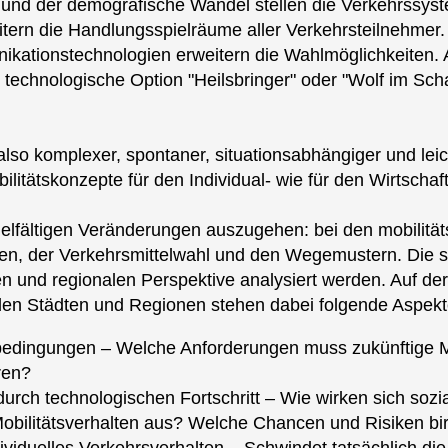
und der demografische Wandel stellen die Verkehrssys
tern die Handlungsspielräume aller Verkehrsteilnehmer
kationstechnologien erweitern die Wahlmöglichkeiten. 
 technologische Option "Heilsbringer" oder "Wolf im Scha
d also komplexer, spontaner, situationsabhängiger und l
litätskonzepte für den Individual- wie für den Wirtschaf
n vielfältigen Veränderungen auszugehen: bei den mobilit
en, der Verkehrsmittelwahl und den Wegemustern. Die s
en und regionalen Perspektive analysiert werden. Auf d
den Städten und Regionen stehen dabei folgende Aspekt
ingungen – Welche Anforderungen muss zukünftige Mobil
ren?
durch technologischen Fortschritt – Wie wirken sich s
Mobilitätsverhalten aus? Welche Chancen und Risiken birg