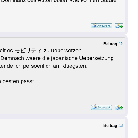
ie Dominanz des Automobils? Wie können Städte
Beitrag
#2
chkeit es モビリティ zu uebersetzen.
n. Demnach waere die japanische Uebersetzung
ende ich persoenlich am kluegsten.
esten passt.
Beitrag
#3