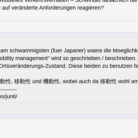
viduelles Verkehrsverhalten – Schwindet tatsächlich d
 auf veränderte Anforderungen reagieren?
n
h am schwammigsten (fuer Japaner) waere die Moegli
"mobility management" wird so geschrieben / beschriebe
rtsveränderungs-Zustand. Diese beiden zu benutzen fa
 可動性, 移動性 und 機動性, wobei auch da 移動性 wohl am b
s/junti/
n