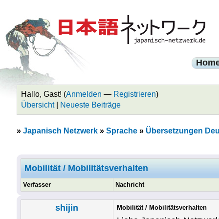
Hom
Hallo, Gast! (
Anmelden
—
Registrieren
)
Übersicht
|
Neueste Beiträge
»
Japanisch Netzwerk
»
Sprache
»
Übersetzungen Deu
Mobilität / Mobilitätsverhalten
Verfasser
Nachricht
shijin
Mobilität / Mobilitätsverhalten