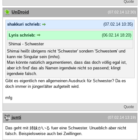
Quote
UnDroid
(07.02.14 12:30)
shakkuri schrieb:
(07.02.14 10:35)
Lyris schrieb:
(06.02.14 18:20)
Shimai - Schwester
Shimai heißt übrigens nicht 'Schwester' sondern 'Schwester
n
' und
kann nie Singular sein (imho).
Man könnte natürlich argumentieren, dass das doch völlig egal ist,
aber ich find' das als Namen irgendwie nicht so passend; klingt
irgendwie falsch.
Gibt es eigentlich nen allgemeinen Ausdruck für Schwester? Da es
doch immer in jünger/älter aufgeteilt wird.
mfg
Quote
junti
(07.02.14 13:19)
Das geht mit 姉妹がいる fuer eine Schwester. Unueblich aber nicht
falsch. Beispielsweise auch bei Zwillingen.