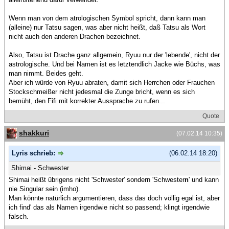
Wenn man von dem atrologischen Symbol spricht, dann kann man
(alleine) nur Tatsu sagen, was aber nicht heißt, daß Tatsu als Wort
nicht auch den anderen Drachen bezeichnet.
Also, Tatsu ist Drache ganz allgemein, Ryuu nur der 'lebende', nicht der
astrologische. Und bei Namen ist es letztendlich Jacke wie Büchs, was
man nimmt. Beides geht.
Aber ich würde von Ryuu abraten, damit sich Herrchen oder Frauchen
Stockschmeißer nicht jedesmal die Zunge bricht, wenn es sich
bemüht, den Fifi mit korrekter Aussprache zu rufen...
Quote
shakkuri
(07.02.14 10:35)
Lyris schrieb:
(06.02.14 18:20)
Shimai - Schwester
Shimai heißt übrigens nicht 'Schwester' sondern 'Schwester
n
' und kann
nie Singular sein (imho).
Man könnte natürlich argumentieren, dass das doch völlig egal ist, aber
ich find' das als Namen irgendwie nicht so passend; klingt irgendwie
falsch.