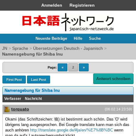
Anmelden
Registrieren
Neueste Beiträge
Hilfe
Suche
JN
>
Sprache
>
Übersetzungen Deutsch - Japanisch
>
Namensgebung für Shiba Inu
Page:
«
2
»
Antwort schreiben
First Post
Last Post
Namensgebung für Shiba Inu
Verfasser
Nachricht
torquato
(06.02.14 23:59)
Okami (das Schriftzeichen: 狼) ist bestimmt auch schön. Das 'O' wird
übrigens lang ausgesprochen. Bei Google translate kann man sich das
auch anhören
http://translate.google.de/#ja/en/%E7%8B%BC
wenn
man da auf's Lautsprechersymbol klickt.