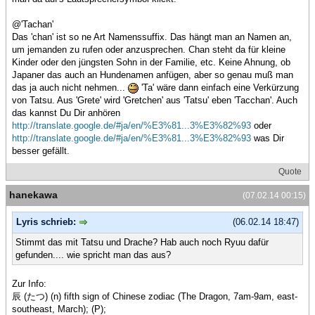
@'Tachan'
Das 'chan' ist so ne Art Namenssuffix. Das hängt man an Namen an,
um jemanden zu rufen oder anzusprechen. Chan steht da für kleine
Kinder oder den jüngsten Sohn in der Familie, etc. Keine Ahnung, ob
Japaner das auch an Hundenamen anfügen, aber so genau muß man
das ja auch nicht nehmen...
'Ta' wäre dann einfach eine Verkürzung
von Tatsu. Aus 'Grete' wird 'Gretchen' aus 'Tatsu' eben 'Tacchan'. Auch
das kannst Du Dir anhören
http://translate.google.de/#ja/en/%E3%81...3%E3%82%93
oder
http://translate.google.de/#ja/en/%E3%81...3%E3%82%93
was Dir
besser gefällt.
Quote
hanekawa
(07.02.14 00:15)
Lyris schrieb:
(06.02.14 18:47)
Stimmt das mit Tatsu und Drache? Hab auch noch Ryuu dafür
gefunden.... wie spricht man das aus?
Zur Info:
辰 (たつ) (n) fifth sign of Chinese zodiac (The Dragon, 7am-9am, east-
southeast, March); (P);