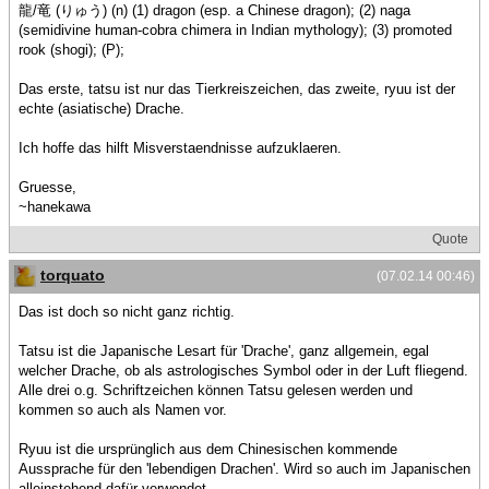
龍/竜 (りゅう) (n) (1) dragon (esp. a Chinese dragon); (2) naga
(semidivine human-cobra chimera in Indian mythology); (3) promoted
rook (shogi); (P);
Das erste, tatsu ist nur das Tierkreiszeichen, das zweite, ryuu ist der
echte (asiatische) Drache.
Ich hoffe das hilft Misverstaendnisse aufzuklaeren.
Gruesse,
~hanekawa
Quote
torquato
(07.02.14 00:46)
Das ist doch so nicht ganz richtig.
Tatsu ist die Japanische Lesart für 'Drache', ganz allgemein, egal
welcher Drache, ob als astrologisches Symbol oder in der Luft fliegend.
Alle drei o.g. Schriftzeichen können Tatsu gelesen werden und
kommen so auch als Namen vor.
Ryuu ist die ursprünglich aus dem Chinesischen kommende
Aussprache für den 'lebendigen Drachen'. Wird so auch im Japanischen
alleinstehend dafür verwendet.