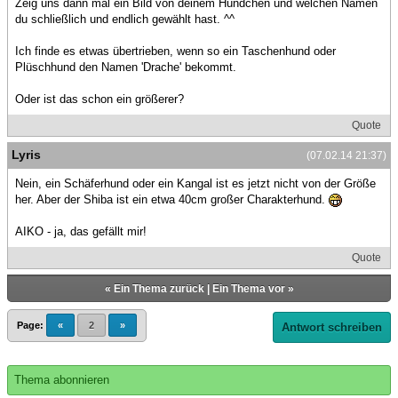
Zeig uns dann mal ein Bild von deinem Hündchen und welchen Namen
du schließlich und endlich gewählt hast. ^^
Ich finde es etwas übertrieben, wenn so ein Taschenhund oder
Plüschhund den Namen 'Drache' bekommt.
Oder ist das schon ein größerer?
Quote
Lyris
(07.02.14 21:37)
Nein, ein Schäferhund oder ein Kangal ist es jetzt nicht von der Größe
her. Aber der Shiba ist ein etwa 40cm großer Charakterhund.
AIKO - ja, das gefällt mir!
Quote
«
Ein Thema zurück
|
Ein Thema vor
»
Page:
«
2
»
Antwort schreiben
Thema abonnieren