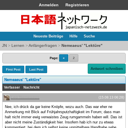
Anmelden
Registrieren
Neueste Beiträge
Hilfe
Suche
JN
>
Lernen
>
Anfängerfragen
>
Nemeaeus' "Lektüre"
Page:
«
2
Antwort schreiben
First Post
Last Post
Nemeaeus' "Lektüre"
Verfasser
Nachricht
Leo Nemeaeus
(15.08.13 06:28)
Nee, ich drück da gar keine Knöpfe, wozu auch. Das war eher ne
Anmerkung mit Blick auf Frühjahrsputzhaftigkeit im Forum; dass man
halt nicht immer ewig verwaistes Zeug rumgammeln haben will. Das ist
aber nicht meine Zuständigkeit hier. Insofern hab ich nur zu etwas
kommentiert, bei dem ich selbst keine unmittelbare Handhabe sehe.