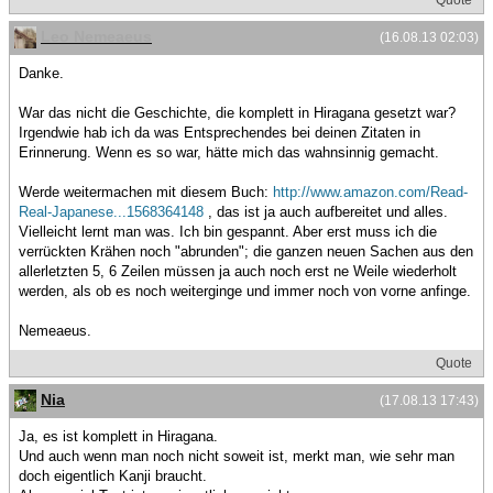
Leo Nemeaeus
(16.08.13 02:03)
Danke.
War das nicht die Geschichte, die komplett in Hiragana gesetzt war?
Irgendwie hab ich da was Entsprechendes bei deinen Zitaten in
Erinnerung. Wenn es so war, hätte mich das wahnsinnig gemacht.
Werde weitermachen mit diesem Buch:
http://www.amazon.com/Read-
Real-Japanese...1568364148
, das ist ja auch aufbereitet und alles.
Vielleicht lernt man was. Ich bin gespannt. Aber erst muss ich die
verrückten Krähen noch "abrunden"; die ganzen neuen Sachen aus den
allerletzten 5, 6 Zeilen müssen ja auch noch erst ne Weile wiederholt
werden, als ob es noch weiterginge und immer noch von vorne anfinge.
Nemeaeus.
Quote
Nia
(17.08.13 17:43)
Ja, es ist komplett in Hiragana.
Und auch wenn man noch nicht soweit ist, merkt man, wie sehr man
doch eigentlich Kanji braucht.