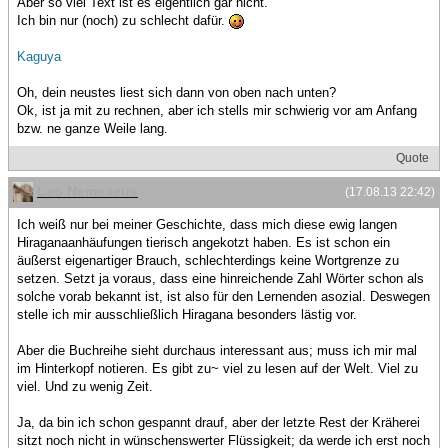
Aber so viel Text ist es eigentlich gar nicht.
Ich bin nur (noch) zu schlecht dafür.
Kaguya
Oh, dein neustes liest sich dann von oben nach unten?
Ok, ist ja mit zu rechnen, aber ich stells mir schwierig vor am Anfang
bzw. ne ganze Weile lang.
Quote
Leo Nemeaeus
(17.08.13 22:42)
Ich weiß nur bei meiner Geschichte, dass mich diese ewig langen
Hiraganaanhäufungen tierisch angekotzt haben. Es ist schon ein
äußerst eigenartiger Brauch, schlechterdings keine Wortgrenze zu
setzen. Setzt ja voraus, dass eine hinreichende Zahl Wörter schon als
solche vorab bekannt ist, ist also für den Lernenden asozial. Deswegen
stelle ich mir ausschließlich Hiragana besonders lästig vor.
Aber die Buchreihe sieht durchaus interessant aus; muss ich mir mal
im Hinterkopf notieren. Es gibt zu~ viel zu lesen auf der Welt. Viel zu
viel. Und zu wenig Zeit.
Ja, da bin ich schon gespannt drauf, aber der letzte Rest der Kräherei
sitzt noch nicht in wünschenswerter Flüssigkeit; da werde ich erst noch