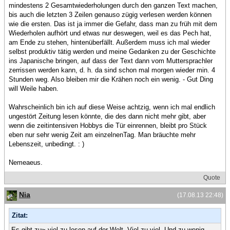
mindestens 2 Gesamtwiederholungen durch den ganzen Text machen,
bis auch die letzten 3 Zeilen genauso zügig verlesen werden können
wie die ersten. Das ist ja immer die Gefahr, dass man zu früh mit dem
Wiederholen aufhört und etwas nur deswegen, weil es das Pech hat,
am Ende zu stehen, hintenüberfällt. Außerdem muss ich mal wieder
selbst produktiv tätig werden und meine Gedanken zu der Geschichte
ins Japanische bringen, auf dass der Text dann vom Muttersprachler
zerrissen werden kann, d. h. da sind schon mal morgen wieder min. 4
Stunden weg. Also bleiben mir die Krähen noch ein wenig. - Gut Ding
will Weile haben.
Wahrscheinlich bin ich auf diese Weise achtzig, wenn ich mal endlich
ungestört Zeitung lesen könnte, die des dann nicht mehr gibt, aber
wenn die zeitintensiven Hobbys die Tür einrennen, bleibt pro Stück
eben nur sehr wenig Zeit am einzelnenTag. Man bräuchte mehr
Lebenszeit, unbedingt. : )
Nemeaeus.
Quote
Nia
(17.08.13 22:48)
Zitat:
Es gibt zu~ viel zu lesen auf der Welt. Viel zu viel. Und zu wenig