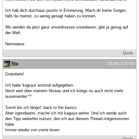
Ich hab dich durchaus positiv in Erinnerung. Mach dir keine Sorgen,
falls du meinst, zu wenig gesagt haben zu können.
Wir werden da jetzt ganz unverdrossen voranlesen; gibt ja genug auf
der Welt.
Nemeaeus.
Quote
Nia
(15.08.13 20:42)
Gratuliere!
Ich habe 'kaguya' erstmal aufgegeben.
Noch weit über meinem Niveau und ich kriegs nu auch nicht mehr
auseinander.^^
Somit bin ich längst: back to the basics
Aber irgendwann, mache ich mit kaguya weiter. Und ich werde auch
den Tipp weiterhin nutzen, den ich aus diesem Thread mitgenommen
habe.
Immer wieder von vorne lesen.
Quote