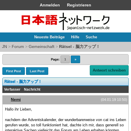
Anmelden
Registrieren
Neueste Beiträge
Hilfe
Suche
JN
>
Forum
>
Gemeinschaft
>
Rätsel - 脳力アップ！
Page:
1
»
Antwort schreiben
First Post
Last Post
Rätsel - 脳力アップ！
Verfasser
Nachricht
Nemi
(04.01.19 10:50)
Hallo ihr Lieben,
nachdem der Adventskalender, der wunderbarerweise von cat ins Leben
gerufen wurde, so toll funktioniert hat, dachte ich mir, dass generell so
interaktive Sachen vielleicht das Forum am Leben erhalten könnten.