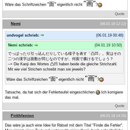
"画"
"面"
Wäre das Schriftzeichen
eigentlich nicht
?
Quote
Nemi
(06.01.19 12:12)
undvogel schrieb:
(06.01.19 00:48)
Nemi schrieb:
(04.01.19 10:50)
でっぱったり引っ込んだりしている様子を表す「凸凹」。実はその
二つの漢字は面数が同じなのですが、何面で書けるでしょう？
--> Die Kanji des Wortes 凸凹 haben beide die gleiche Strichzahl.
Mit wie viel Strichen schreibt man sie jeweils?
"画"
"面"
Wäre das Schriftzeichen
eigentlich nicht
?
Tatsache, da hat sich der Fehlerteufel eingeschlichen
Ich korrigiere
das mal.
Quote
Firithfenion
(06.01.19 14:15)
Das wäre ja auch eine Idee für Rätsel mit dem Titel "Finde die Fehler".