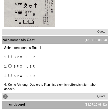
Quote
vdrummer als Gast
(13.07.19 08:13)
Sehr interessantes Rätsel
1.
ＳＰＯＩＬＥＲ
1.
ＳＰＯＩＬＥＲ
1.
ＳＰＯＩＬＥＲ
4. Keine Ahnung. Das erste Kanji ist ziemlich offensichtlich, aber
danach....
Quote
undvogel
(13.07.19 08:32)