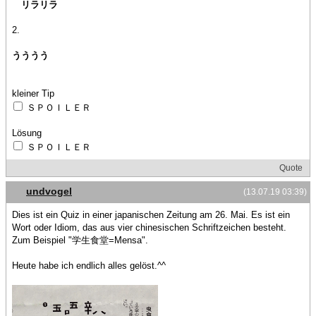
リラリラ
2.
うううう
kleiner Tip
ＳＰＯＩＬＥＲ
Lösung
ＳＰＯＩＬＥＲ
Quote
undvogel
(13.07.19 03:39)
Dies ist ein Quiz in einer japanischen Zeitung am 26. Mai. Es ist ein
Wort oder Idiom, das aus vier chinesischen Schriftzeichen besteht.
Zum Beispiel "学生食堂=Mensa".
Heute habe ich endlich alles gelöst.^^