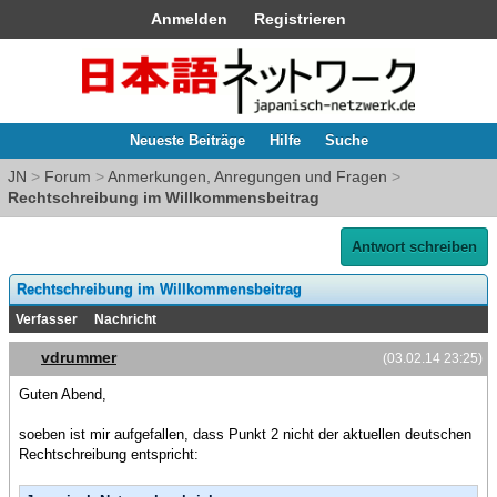
Anmelden
Registrieren
Neueste Beiträge
Hilfe
Suche
JN
>
Forum
>
Anmerkungen, Anregungen und Fragen
>
Rechtschreibung im Willkommensbeitrag
Antwort schreiben
Rechtschreibung im Willkommensbeitrag
Verfasser
Nachricht
vdrummer
(03.02.14 23:25)
Guten Abend,
soeben ist mir aufgefallen, dass Punkt 2 nicht der aktuellen deutschen
Rechtschreibung entspricht: