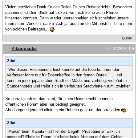
-
Vielen herzlichen Dank für das Teilen Deines Reiseberichts. Besonders
spannend ist Dein Blick auf Ecken, wo mich keine zehn Pferde
hinzerren könnten. Dann wieder überschneiden sich scheinbar unsere
Interessen. Wirklich, danke. Ach ja, auch an die Mitforisten - bitte mehr
von solchen Beiträgen...
Quote
Kikunosuke
(04.07.24 20:10)
Zitat:
"Wer diesen Reisebericht liest könnte auf die Idee kommen der
Verfasser fahre nur für Dosenkaffee in den fernen Osten." ... und
kennt in jeder japanischen Stadt ein Mädel und verbringt viel Zeit in
Stundenhotels und treibt sich in verhauten Stadtvierteln rum. zwinker
So ganz falsch ist das nicht, für einen Reisebericht in einem
öffentlichen Forum aber nur bedingt geeignet.
Als ob irgend jemand allein in ein Rabuho geht um dort zu baden
Zitat:
"Maiko" beim Kabuki - ist hier der Begriff "Prostituierte" wirklich
passend? Ehrliche Frage, ich habe keine Ahnung auf dem Gebiet,