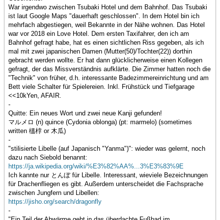
War irgendwo zwischen Tsubaki Hotel und dem Bahnhof. Das Tsubaki
ist laut Google Maps "dauerhaft geschlossen". In dem Hotel bin ich
mehrfach abgestiegen, weil Bekannte in der Nähe wohnen. Das Hotel
war vor 2018 ein Love Hotel. Dem ersten Taxifahrer, den ich am
Bahnhof gefragt habe, hat es einen sichtlichen Riss gegeben, als ich
mal mit zwei japanischen Damen (Mutter(50)/Tochter(22)) dorthin
gebracht werden wollte. Er hat dann glücklicherweise einen Kollegen
gefragt, der das Missverständnis aufklärte. Die Zimmer hatten noch die
"Technik" von früher, d.h. interessante Badezimmereinrichtung und am
Bett viele Schalter für Spielereien. Inkl. Frühstück und Tiefgarage
<<10kYen, AFAIR.
-
Quitte: Ein neues Wort und zwei neue Kanji gefunden!
マルメロ (n) quince (Cydonia oblonga) (pt: marmelo) (sometimes
written 榲桲 or 木瓜)
-
"stilisierte Libelle (auf Japanisch "Yanma")": wieder was gelernt, noch
dazu nach Siebold benannt:
https://ja.wikipedia.org/wiki/%E3%82%AA%...3%E3%83%9E
Ich kannte nur とんぼ für Libelle. Interessant, wieviele Bezeichnungen
für Drachenfliegen es gibt. Außerdem unterscheidet die Fachsprache
zwischen Jungfern und Libellen:
https://jisho.org/search/dragonfly
-
"Ein Teil der Abwärme geht in das überdachte Fußbad im