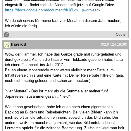
eingestellt hat findet sich die Niederschrift jetzt auf Google Drive:
https://docs.google.com/document/d/18Ldk...p=drivesdk
Würde ich sowas für meine fast vier Monate in diesem Jahr machen,
ich würde nie fertig.
Quote
harerod
(02.07.24 19:38)
Wow, der Hammer. Ich habe das Ganze grade mal runtergeladen und
durchgekurbelt. Als ich die Häuser von Hokkaido gesehen habe, hatte
ich einen Flashback ins Jahr 2017.
Bei so einem Monsterdokument wären vielleicht mehr Details im
Inhaltsverzeichnis und eine Karte mit Deiner Reiseroute hilfreich. (jaja,
noch nicht richtig gelesen und schon am meckern)
"vier Monate" - Das ist mehr als die Summe aller meiner fünf
Japanreisen zusammengezählt. *neid*
Wie schon geschrieben, habe ich auch noch einen gigantischen
Backlog an Bildern und Reiseberichten. Bei vielen Bildern kann ich
mich sofort an die Situation erinnern, sobald ich das Bild sehe. Bei
anderen weiß ich manchmal garnicht, wie das Bild entstanden ist.
Letzteres spricht für die zeitnahe Bearbeitung. Zu Hause wird man halt