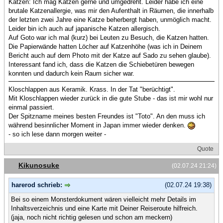
Katzen: Ich mag Katzen gerne und umgedreht. Leider habe ich eine
brutale Katzenallergie, was mir den Aufenthalt in Räumen, die innerhalb
der letzten zwei Jahre eine Katze beherbergt haben, unmöglich macht.
Leider bin ich auch auf japanische Katzen allergisch.
Auf Goto war ich mal (kurz) bei Leuten zu Besuch, die Katzen hatten.
Die Papierwände hatten Löcher auf Katzenhöhe (was ich in Deinem
Bericht auch auf dem Photo mit der Katze auf Sado zu sehen glaube).
Interessant fand ich, dass die Katzen die Schiebetüren bewegen
konnten und dadurch kein Raum sicher war.
Kloschlappen aus Keramik. Krass. In der Tat "berüchtigt".
Mit Kloschlappen wieder zurück in die gute Stube - das ist mir wohl nur
einmal passiert.
Der Spitzname meines besten Freundes ist "Toto". An den muss ich
während besinnlicher Moment in Japan immer wieder denken.
- so ich lese dann morgen weiter -
Quote
Kikunosuke
(02.07.24 21:24)
harerod schrieb:
(02.07.24 19:38)
Bei so einem Monsterdokument wären vielleicht mehr Details im
Inhaltsverzeichnis und eine Karte mit Deiner Reiseroute hilfreich.
(jaja, noch nicht richtig gelesen und schon am meckern)