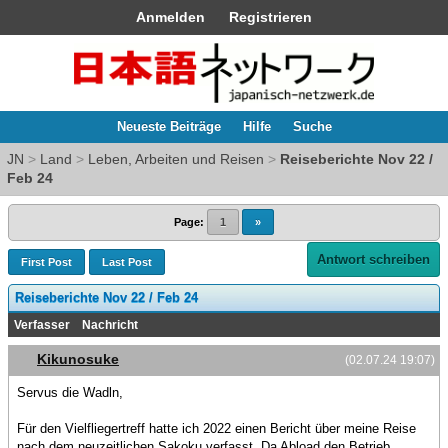
Anmelden
Registrieren
Neueste Beiträge
Hilfe
Suche
JN
>
Land
>
Leben, Arbeiten und Reisen
>
Reiseberichte Nov 22 /
Feb 24
Page:
1
»
Antwort schreiben
First Post
Last Post
Reiseberichte Nov 22 / Feb 24
Verfasser
Nachricht
Kikunosuke
(02.07.24 19:07)
Servus die Wadln,
Für den Vielfliegertreff hatte ich 2022 einen Bericht über meine Reise
nach dem neuzeitlichen Sakoku verfasst. Da Abload den Betrieb