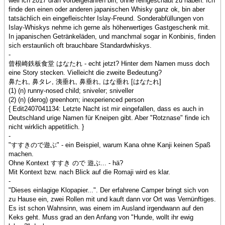
weil ich 2017 dran vorbeigefahren bin, ohne reingeschaut zu haben. Ich
finde den einen oder anderen japanischen Whisky ganz ok, bin aber
tatsächlich ein eingefleischter Islay-Freund. Sonderabfüllungen von
Islay-Whiskys nehme ich gerne als höherwertiges Gastgeschenk mit.
In japanischen Getränkeläden, und manchmal sogar in Konbinis, finden
sich erstaunlich oft brauchbare Standardwhiskys.
-
曾根崎鉄板食堂 はなたれ - echt jetzt? Hinter dem Namen muss doch
eine Story stecken. Vielleicht die zweite Bedeutung?
鼻たれ, 鼻タレ, 洟垂れ, 鼻垂れ, はな垂れ [はなたれ]
(1) (n) runny-nosed child; sniveler; sniveller
(2) (n) (derog) greenhorn; inexperienced person
{ Edit2407041134: Letzte Nacht ist mir eingefallen, dass es auch in
Deutschland urige Namen für Kneipen gibt. Aber "Rotznase" finde ich
nicht wirklich appetitlich. }
-
"すすきので遊ぶ" - ein Beispiel, warum Kana ohne Kanji keinen Spaß
machen.
Ohne Kontext すすき ので 遊ぶ... - hä?
Mit Kontext bzw. nach Blick auf die Romaji wird es klar.
-
"Dieses einlagige Klopapier...". Der erfahrene Camper bringt sich von
zu Hause ein, zwei Rollen mit und kauft dann vor Ort was Vernünftiges.
Es ist schon Wahnsinn, was einem im Ausland irgendwann auf den
Keks geht. Muss grad an den Anfang von "Hunde, wollt ihr ewig