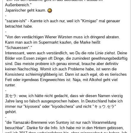
Außenbereich."
Japanischer geht kaum.
-
"sazare-ishi" - Kannte ich auch nur, weil ich "Kimigao" mal genauer
betrachtet habe.
-
"Von den verdächtigen Wiener Würsten muss ich dringend abraten.
Kann man auch im Supermarkt kaufen, die Marke heißt
"Schauessen"."
Interessant, wenn auch verständlich, wo Du die rote Linie ziehst. Deine
Bilder von Essen zeigen oft Dinge, die zumindest gewöhnungsbedürftig
sind. Das meiste probiere ich genau einmal, brauche aber definitiv
keinen Nachschlag. Womit ich auch Probleme habe, ist wenn die
Konsistenz schleimig/glibberig ist. Dann ist auch egal, ob es tierisches
Fett oder irgendwas Eingeweichtes ist. Naja, mit Alkohol geht viel
runter.
-
京セラ: wow, ich hätte nicht gedacht, dass wir diesen Namen vierzig
Jahre lang so falsch ausgesprochen haben. In Deutschland habe ich
immer nur "kiyosera" oder "kiyodschera" und nicht "キョウ.セラ"
gehört.
-
"die Yamazaki-Brennerei von Suntory ist nur nach Voranmeldung
besuchbar". Danke für die Info. Ich habe mir in den Hintern gebissen,