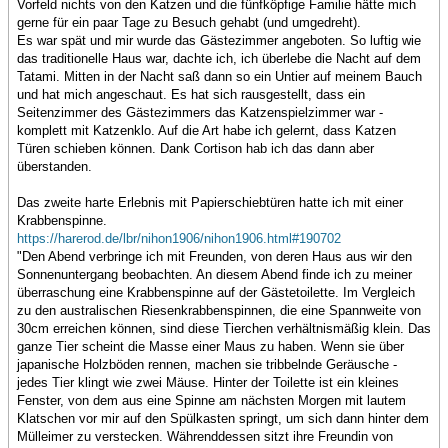
Vorfeld nichts von den Katzen und die fünfköpfige Familie hätte mich
gerne für ein paar Tage zu Besuch gehabt (und umgedreht).
Es war spät und mir wurde das Gästezimmer angeboten. So luftig wie
das traditionelle Haus war, dachte ich, ich überlebe die Nacht auf dem
Tatami. Mitten in der Nacht saß dann so ein Untier auf meinem Bauch
und hat mich angeschaut. Es hat sich rausgestellt, dass ein
Seitenzimmer des Gästezimmers das Katzenspielzimmer war -
komplett mit Katzenklo. Auf die Art habe ich gelernt, dass Katzen
Türen schieben können. Dank Cortison hab ich das dann aber
überstanden.
Das zweite harte Erlebnis mit Papierschiebtüren hatte ich mit einer
Krabbenspinne.
https://harerod.de/lbr/nihon1906/nihon1906.html#190702
"Den Abend verbringe ich mit Freunden, von deren Haus aus wir den
Sonnenuntergang beobachten. An diesem Abend finde ich zu meiner
überraschung eine Krabbenspinne auf der Gästetoilette. Im Vergleich
zu den australischen Riesenkrabbenspinnen, die eine Spannweite von
30cm erreichen können, sind diese Tierchen verhältnismäßig klein. Das
ganze Tier scheint die Masse einer Maus zu haben. Wenn sie über
japanische Holzböden rennen, machen sie tribbelnde Geräusche -
jedes Tier klingt wie zwei Mäuse. Hinter der Toilette ist ein kleines
Fenster, von dem aus eine Spinne am nächsten Morgen mit lautem
Klatschen vor mir auf den Spülkasten springt, um sich dann hinter dem
Mülleimer zu verstecken. Währenddessen sitzt ihre Freundin von