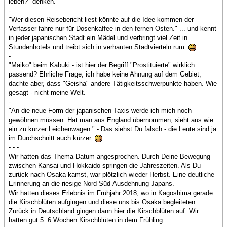
leben?" denken.
-
"Wer diesen Reisebericht liest könnte auf die Idee kommen der
Verfasser fahre nur für Dosenkaffee in den fernen Osten." ... und kennt
in jeder japanischen Stadt ein Mädel und verbringt viel Zeit in
Stundenhotels und treibt sich in verhauten Stadtvierteln rum.
-
"Maiko" beim Kabuki - ist hier der Begriff "Prostituierte" wirklich
passend? Ehrliche Frage, ich habe keine Ahnung auf dem Gebiet,
dachte aber, dass "Geisha" andere Tätigkeitsschwerpunkte haben. Wie
gesagt - nicht meine Welt.
-
"An die neue Form der japanischen Taxis werde ich mich noch
gewöhnen müssen. Hat man aus England übernommen, sieht aus wie
ein zu kurzer Leichenwagen." - Das siehst Du falsch - die Leute sind ja
im Durchschnitt auch kürzer.
- - -
Wir hatten das Thema Datum angesprochen. Durch Deine Bewegung
zwischen Kansai und Hokkaido springen die Jahreszeiten. Als Du
zurück nach Osaka kamst, war plötzlich wieder Herbst. Eine deutliche
Erinnerung an die riesige Nord-Süd-Ausdehnung Japans.
Wir hatten dieses Erlebnis im Frühjahr 2018, wo in Kagoshima gerade
die Kirschblüten aufgingen und diese uns bis Osaka begleiteten.
Zurück in Deutschland gingen dann hier die Kirschblüten auf. Wir
hatten gut 5..6 Wochen Kirschblüten in dem Frühling.