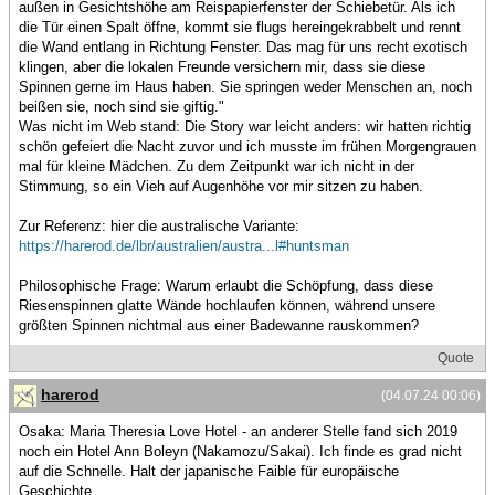
außen in Gesichtshöhe am Reispapierfenster der Schiebetür. Als ich
die Tür einen Spalt öffne, kommt sie flugs hereingekrabbelt und rennt
die Wand entlang in Richtung Fenster. Das mag für uns recht exotisch
klingen, aber die lokalen Freunde versichern mir, dass sie diese
Spinnen gerne im Haus haben. Sie springen weder Menschen an, noch
beißen sie, noch sind sie giftig."
Was nicht im Web stand: Die Story war leicht anders: wir hatten richtig
schön gefeiert die Nacht zuvor und ich musste im frühen Morgengrauen
mal für kleine Mädchen. Zu dem Zeitpunkt war ich nicht in der
Stimmung, so ein Vieh auf Augenhöhe vor mir sitzen zu haben.
Zur Referenz: hier die australische Variante:
https://harerod.de/lbr/australien/austra...l#huntsman
Philosophische Frage: Warum erlaubt die Schöpfung, dass diese
Riesenspinnen glatte Wände hochlaufen können, während unsere
größten Spinnen nichtmal aus einer Badewanne rauskommen?
Quote
harerod
(04.07.24 00:06)
Osaka: Maria Theresia Love Hotel - an anderer Stelle fand sich 2019
noch ein Hotel Ann Boleyn (Nakamozu/Sakai). Ich finde es grad nicht
auf die Schnelle. Halt der japanische Faible für europäische
Geschichte.