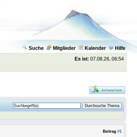
Suche
Mitglieder
Kalender
Hilfe
Es ist:
07.08.26, 06:54
Beitrag
#1