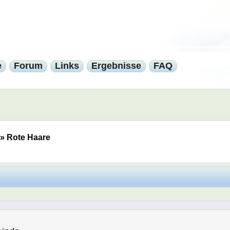
e
Forum
Links
Ergebnisse
FAQ
»
Rote Haare