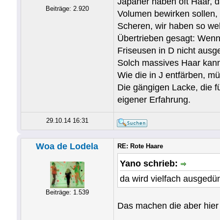
Japaner haben oft Haar, 
Beiträge: 2.920
Volumen bewirken sollen, 
Scheren, wir haben so wel
Übertrieben gesagt: Wenn 
Friseusen in D nicht ausg
Solch massives Haar kann 
Wie die in J entfärben, m
Die gängigen Lacke, die f
eigener Erfahrung.
29.10.14 16:31
Woa de Lodela
RE: Rote Haare
Yano schrieb:
da wird vielfach ausgedü
Beiträge: 1.539
Das machen die aber hier z