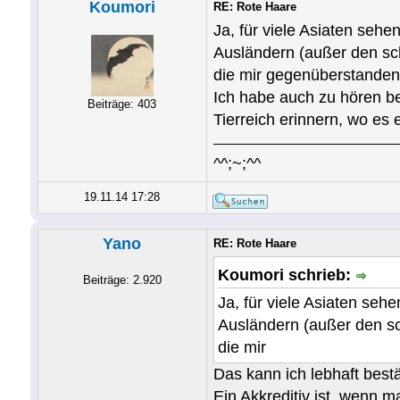
Koumori
RE: Rote Haare
Ja, für viele Asiaten seh
Ausländern (außer den sch
die mir gegenüberstanden
Ich habe auch zu hören 
Beiträge: 403
Tierreich erinnern, wo es
^^;~;^^
19.11.14 17:28
Yano
RE: Rote Haare
Koumori schrieb:
Beiträge: 2.920
Ja, für viele Asiaten se
Ausländern (außer den sc
die mir
Das kann ich lebhaft bestä
Ein Akkreditiv ist, wenn 