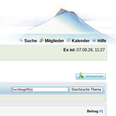
Suche
Mitglieder
Kalender
Hilfe
Es ist:
07.08.26, 11:27
Beitrag
#1