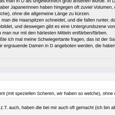
das man in D als ungewöhnlich grob ansehen würde. In
aber Japanerinnen haben hingegen oft zuviel Volumen, d
che), ohne die allgemeine Länge zu kürzen.
man die Haarspitzen schneidet, und die fallen runter, d
ebildet, und deswegen gibt es eine Untergrundszene von 
man nur mit den härtesten Mitteln entfärben/färben.
üßte ich mal meine Schwiegertante fragen, das ist der Sa
ür ergrauende Damen in D angeboten werden, die haben e
nnt (mit speziellen Scheren, wir haben so welche), ohne
.T. auch, haben die bei mir auch oft gemacht (ich bin a