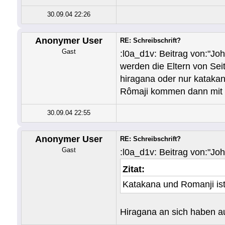
30.09.04 22:26
Anonymer User
RE: Schreibschrift?
Gast
:l0a_d1v: Beitrag von:"J
werden die Eltern von Sei
hiragana oder nur katakan
Rômaji kommen dann mit d
30.09.04 22:55
Anonymer User
RE: Schreibschrift?
Gast
:l0a_d1v: Beitrag von:"Jo
Zitat:
Katakana und Romanji ist 
Hiragana an sich haben au