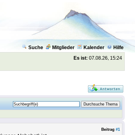
Suche
Mitglieder
Kalender
Hilfe
Es ist:
07.08.26, 15:24
Beitrag
#1