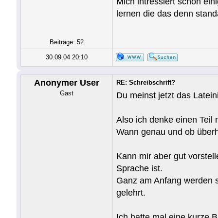
Mich intressiert schon ein
lernen die das denn stand
Beiträge: 52
30.09.04 20:10
Anonymer User
RE: Schreibschrift?
Gast
Du meinst jetzt das Latei
Also ich denke einen Teil
Wann genau und ob überha
Kann mir aber gut vorstell
Sprache ist.
Ganz am Anfang werden sie 
gelehrt.
Ich hatte mal eine kurze B