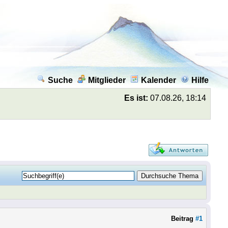
Suche
Mitglieder
Kalender
Hilfe
Es ist:
07.08.26, 18:14
Beitrag
#1