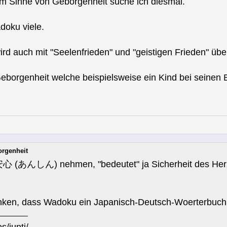
 im Sinne von Geborgenheit suche ich diesmal.
adoku viele.
d auch mit "Seelenfrieden" und "geistigen Frieden" über
Geborgenheit welche beispielsweise ein Kind bei seinen E
orgenheit
心 (あんしん) nehmen, "bedeutet" ja Sicherheit des Herzen
ken, dass Wadoku ein Japanisch-Deutsch-Woerterbuch 