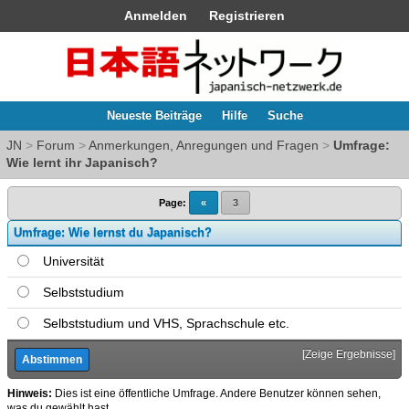
Anmelden
Registrieren
Neueste Beiträge
Hilfe
Suche
JN
>
Forum
>
Anmerkungen, Anregungen und Fragen
>
Umfrage:
Wie lernt ihr Japanisch?
Page:
«
3
Umfrage: Wie lernst du Japanisch?
Universität
Selbststudium
Selbststudium und VHS, Sprachschule etc.
[
Zeige Ergebnisse
]
Hinweis:
Dies ist eine öffentliche Umfrage. Andere Benutzer können sehen,
was du gewählt hast.