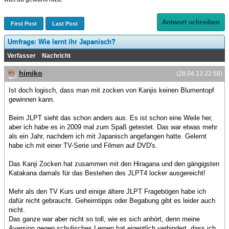
Antwort schreiben
First Post
Last Post
Umfrage: Wie lernt ihr Japanisch?
Verfasser
Nachricht
himiko
(28.04.13 22:58)
Ist doch logisch, dass man mit zocken von Kanjis keinen Blumentopf
gewinnen kann.
Beim JLPT sieht das schon anders aus. Es ist schon eine Weile her,
aber ich habe es in 2009 mal zum Spaß getestet. Das war etwas mehr
als ein Jahr, nachdem ich mit Japanisch angefangen hatte. Gelernt
habe ich mit einer TV-Serie und Filmen auf DVD's.
Das Kanji Zocken hat zusammen mit den Hiragana und den gängigsten
Katakana damals für das Bestehen des JLPT4 locker ausgereicht!
Mehr als den TV Kurs und einige ältere JLPT Fragebögen habe ich
dafür nicht gebraucht. Geheimtipps oder Begabung gibt es leider auch
nicht.
Das ganze war aber nicht so toll, wie es sich anhört, denn meine
Aversion gegen schulisches Lernen hat eigentlich verhindert, dass ich