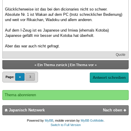
Glücklicherweise ist das bei den dicionaries nicht so schwer.
Absolute Nr. 1 ist Wakan auf dem PC (trotz schrecklicher Bedienung)
und weit vor Rikaichan, Wadoku und allem anderen.
Auf dem I-Zeug ist es Japanese und Imiwa (ehemals Kotoba)
Japanese gefällt mir besser und Kotoba hat überholt.
Aber das war auch nicht gefragt.
Quote
«
Ein Thema zurück
|
Ein Thema vor
»
Page:
«
3
Antwort schreiben
Thema abonnieren
Japanisch Netzwerk
Nach oben
Powered by
MyBB
, mobile version by
MyBB GoMobile
.
Switch to Full Version