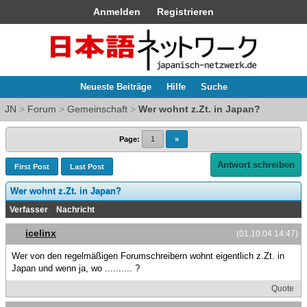
Anmelden
Registrieren
Neueste Beiträge
Hilfe
Suche
JN
>
Forum
>
Gemeinschaft
>
Wer wohnt z.Zt. in Japan?
Page:
1
»
Antwort schreiben
First Post
Last Post
Wer wohnt z.Zt. in Japan?
Verfasser
Nachricht
icelinx
(01.10.04 14:47)
Wer von den regelmäßigen Forumschreibern wohnt eigentlich z.Zt. in
Japan und wenn ja, wo .......... ?
Quote