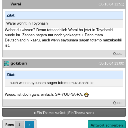
Warai
(05.10.04 12:51)
Zitat:
Warai wohnt in Toyohashi
Woher du wissen? Demo tatsaechlich Warai ha jetzt in Toyohashi
sunde iru. Zannen nagara nur noch yonkagetsu. Dann mata
Deutschland ni kaeru, auch wenn sayounara sagen totemo muzukashii
ist.
Quote
gokiburi
(05.10.04 13:00)
Zitat:
...auch wenn sayounara sagen totemo muzukashii ist.
Wieso, ist doch ganz einfach: SA-YOU-NA-RA.
Quote
«
Ein Thema zurück
|
Ein Thema vor
»
Page:
1
»
Antwort schreiben