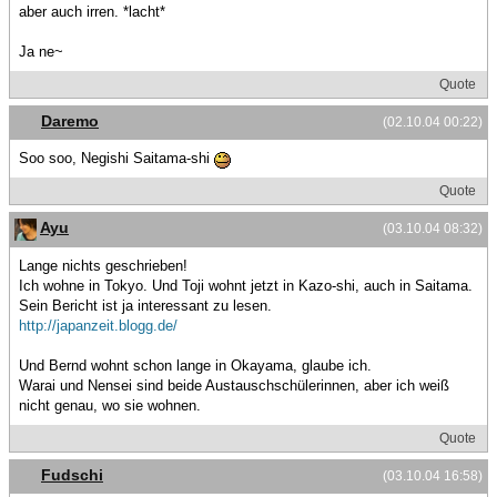
aber auch irren. *lacht*
Ja ne~
Quote
Daremo
(02.10.04 00:22)
Soo soo, Negishi Saitama-shi
Quote
Ayu
(03.10.04 08:32)
Lange nichts geschrieben!
Ich wohne in Tokyo. Und Toji wohnt jetzt in Kazo-shi, auch in Saitama.
Sein Bericht ist ja interessant zu lesen.
http://japanzeit.blogg.de/
Und Bernd wohnt schon lange in Okayama, glaube ich.
Warai und Nensei sind beide Austauschschülerinnen, aber ich weiß
nicht genau, wo sie wohnen.
Quote
Fudschi
(03.10.04 16:58)