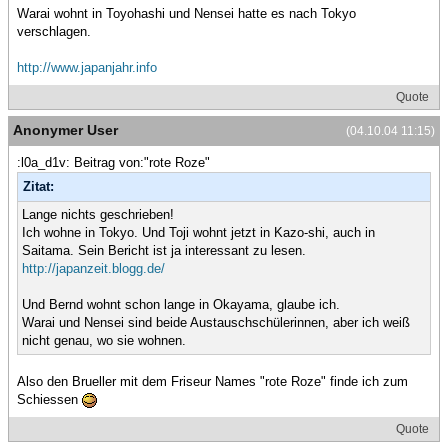
Warai wohnt in Toyohashi und Nensei hatte es nach Tokyo
verschlagen.
http://www.japanjahr.info
Quote
Anonymer User
(04.10.04 11:15)
:l0a_d1v: Beitrag von:"rote Roze"
Zitat:
Lange nichts geschrieben!
Ich wohne in Tokyo. Und Toji wohnt jetzt in Kazo-shi, auch in
Saitama. Sein Bericht ist ja interessant zu lesen.
http://japanzeit.blogg.de/
Und Bernd wohnt schon lange in Okayama, glaube ich.
Warai und Nensei sind beide Austauschschülerinnen, aber ich weiß
nicht genau, wo sie wohnen.
Also den Brueller mit dem Friseur Names "rote Roze" finde ich zum
Schiessen
Quote