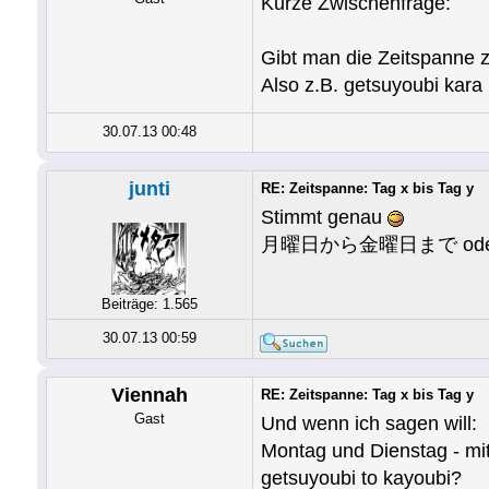
Kurze Zwischenfrage:
Gibt man die Zeitspanne
Also z.B. getsuyoubi kar
30.07.13 00:48
junti
RE: Zeitspanne: Tag x bis Tag y
Stimmt genau
月曜日から金曜日まで oder a
Beiträge: 1.565
30.07.13 00:59
Viennah
RE: Zeitspanne: Tag x bis Tag y
Gast
Und wenn ich sagen will:
Montag und Dienstag - mit
getsuyoubi to kayoubi?