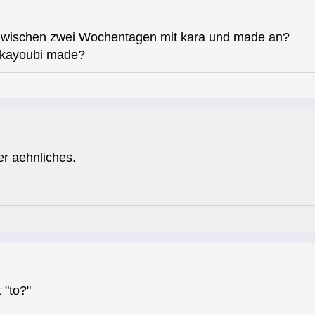
 zwischen zwei Wochentagen mit kara und made an?
a kayoubi made?
ehnliches.
 "to?"