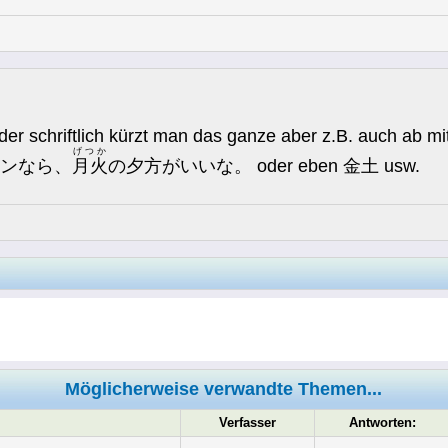
er schriftlich kürzt man das ganze aber z.B. auch ab m
げつか
ミントンなら、
月火
の夕方がいいな。 oder eben 金土 usw.
Möglicherweise verwandte Themen...
Verfasser
Antworten: