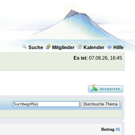
Suche
Mitglieder
Kalender
Hilfe
Es ist:
07.08.26, 16:45
Beitrag
#1