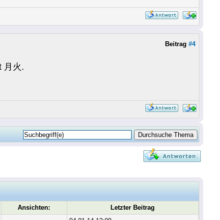
Beitrag
#4
it 月火.
Ansichten:
Letzter Beitrag