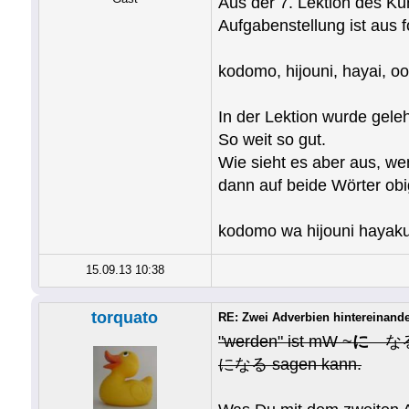
Aus der 7. Lektion des Ku
Aufgabenstellung ist aus 
kodomo, hijouni, hayai, oo
In der Lektion wurde gele
So weit so gut.
Wie sieht es aber aus, we
dann auf beide Wörter ob
kodomo wa hijouni hayak
15.09.13 10:38
torquato
RE: Zwei Adverbien hintereinand
"werden" ist mW ~
に
なる.
になる sagen kann.