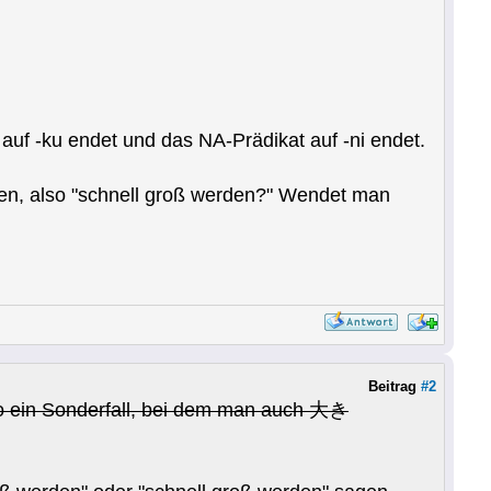
auf -ku endet und das NA-Prädikat auf -ni endet.
eten, also "schnell groß werden?" Wendet man
Beitrag
#2
 ein Sonderfall, bei dem man auch 大き