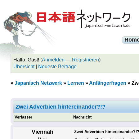
Hom
Hallo, Gast! (
Anmelden
—
Registrieren
)
Übersicht
|
Neueste Beiträge
»
Japanisch Netzwerk
»
Lernen
»
Anfängerfragen
»
Zwe
Zwei Adverbien hintereinander?!?
Verfasser
Nachricht
Viennah
Zwei Adverbien hintereinander?!
Gast