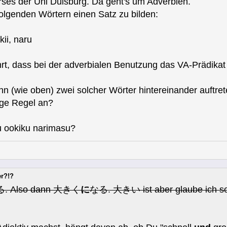
rses der Uni Duisburg. Da geht's um Adverbien.
folgenden Wörtern einen Satz zu bilden:
kii, naru
hrt, dass bei der adverbialen Benutzung das VA-Prädikat 
nn (wie oben) zwei solcher Wörter hintereinander auftr
ige Regel an?
u ookiku narimasu?
er?!?
 Also dann 大きく
に
なる. 大きい ist aber glaube ich so