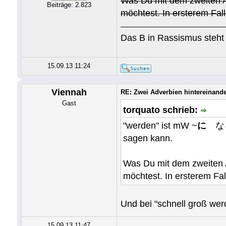
Was Du mit dem zweiten A
Beiträge: 2.823
möchtest. In ersterem F
Das B in Rassismus steht 
15.09.13 11:24
Viennah
RE: Zwei Adverbien hintereinand
Gast
torquato schrieb:
"werden" ist mW ~
に
なる.
sagen kann.
Was Du mit dem zweiten A
möchtest. In ersterem F
Und bei "schnell groß we
15.09.13 11:47