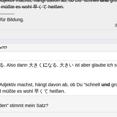
djektiv machst, hängt davon ab, ob Du "schnell
und
gro
all müßte es wohl 早くて heißen.
für Bildung.
(
er?!?
 Also dann 大きく
に
なる. 大きい ist aber glaube ich 
djektiv machst, hängt davon ab, ob Du "schnell
und
gro
all müßte es wohl 早くて heißen.
rden" stimmt mein Satz?