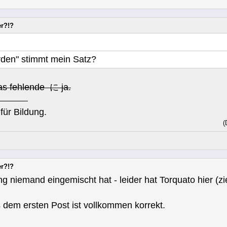
er?!?
rden" stimmt mein Satz?
das fehlende に ja.
für Bildung.
(
er?!?
g niemand eingemischt hat - leider hat Torquato hier (zi
 dem ersten Post ist vollkommen korrekt.