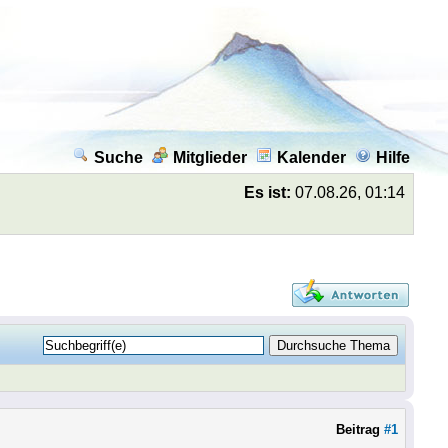
Suche
Mitglieder
Kalender
Hilfe
Es ist:
07.08.26, 01:14
Beitrag
#1