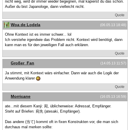
nicht weg, wird dir immer wieder begegnen, mal kapierst du das schon.
Außer du bist Japanologe, dann vielleicht nicht.
Quote
Woa de Lodela
(06.05.13 18:48)
Ohne Kontext ist es immer schwer... lol
Ich verstehe irgendwie das Problem nicht. Kontext wird benötigt, dann
kann man es für den jeweiligen Fall auch erklären.
Quote
Großer_Fan
(14.05.13 11:57)
Ja stimmt, mit Kontext wärs einfacher. Dann wär auch die Logik der
Anwendung klarer
Quote
Morricane
(16.05.13 16:59)
ate...mit diesem Kanji: 宛, üblicherweise: Adressat, Empfänger.
Steht auf Briefen: 宛先 (atesaki, Empfänger).
Das andere (当て) kommt oft in fixen Konstrukten vor, die man sich
durchaus mal merken sollte: