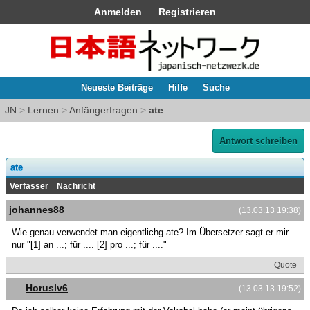
Anmelden
Registrieren
Neueste Beiträge
Hilfe
Suche
JN
>
Lernen
>
Anfängerfragen
>
ate
Antwort schreiben
ate
Verfasser
Nachricht
johannes88
(13.03.13 19:38)
Wie genau verwendet man eigentlichg ate? Im Übersetzer sagt er mir
nur "[1] an ...; für .... [2] pro ...; für ...."
Quote
Horuslv6
(13.03.13 19:52)