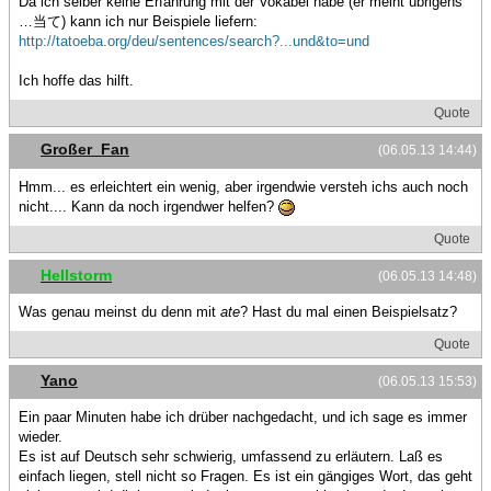
Da ich selber keine Erfahrung mit der Vokabel habe (er meint übrigens
…当て) kann ich nur Beispiele liefern:
http://tatoeba.org/deu/sentences/search?...und&to=und
Ich hoffe das hilft.
Quote
Großer_Fan
(06.05.13 14:44)
Hmm... es erleichtert ein wenig, aber irgendwie versteh ichs auch noch
nicht.... Kann da noch irgendwer helfen?
Quote
Hellstorm
(06.05.13 14:48)
Was genau meinst du denn mit
ate
? Hast du mal einen Beispielsatz?
Quote
Yano
(06.05.13 15:53)
Ein paar Minuten habe ich drüber nachgedacht, und ich sage es immer
wieder.
Es ist auf Deutsch sehr schwierig, umfassend zu erläutern. Laß es
einfach liegen, stell nicht so Fragen. Es ist ein gängiges Wort, das geht