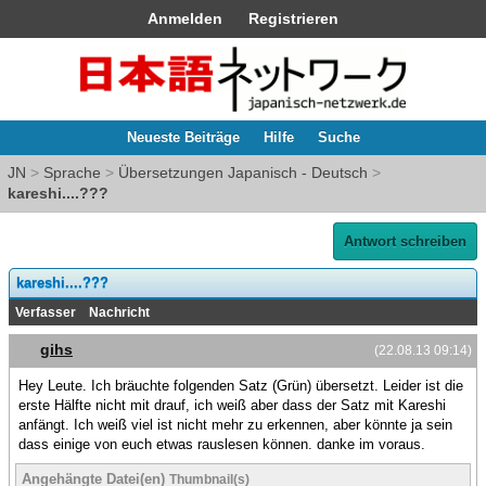
Anmelden
Registrieren
Neueste Beiträge
Hilfe
Suche
JN
>
Sprache
>
Übersetzungen Japanisch - Deutsch
>
kareshi....???
Antwort schreiben
kareshi....???
Verfasser
Nachricht
gihs
(22.08.13 09:14)
Hey Leute. Ich bräuchte folgenden Satz (Grün) übersetzt. Leider ist die
erste Hälfte nicht mit drauf, ich weiß aber dass der Satz mit Kareshi
anfängt. Ich weiß viel ist nicht mehr zu erkennen, aber könnte ja sein
dass einige von euch etwas rauslesen können. danke im voraus.
Angehängte Datei(en)
Thumbnail(s)