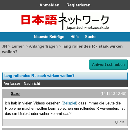
Anmelden
Registrieren
Neueste Beiträge
Hilfe
Suche
JN
>
Lernen
>
Anfängerfragen
>
lang rollendes R - stark wirken
wollen?
Antwort schreiben
lang rollendes R - stark wirken wollen?
Verfasser
Nachricht
Saro
(14.11.13 12:48)
ich hab in vielen Videos gesehen (
Beispiel
) dass immer die Leute die
Probleme machen wollen beim sprechen ein rollendes R verwenden. Ist
das ein Dialekt oder woher kommt das?
Quote