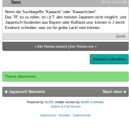
Yano
(14.11.13 14:38)
Nimm die Suchbegriffe "Kawachi" oder "Kawachi-ben".
Das "R" so zu rollen, ist i.d.T. den meisten Japanern nicht möglich, und
Japanisch-Studenten aus Bayern oder Rußland usw. können in J leicht
Eindruck schinden, was sie für grobe Lackl sein können.
Quote
«
Ein Thema zurück
|
Ein Thema vor
»
Antwort schreiben
Thema abonnieren
Japanisch Netzwerk
Nach oben
Powered by
MyBB
, mobile version by
MyBB GoMobile
.
Switch to Full Version
Impressum - Kontakt - Datenschutz