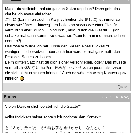
Magst du vielleicht mal die ganzen Sätze angeben? Dann geht das
glaube ich etwas einfacher.
ごしに (kann man auch in Kanji schreiben als 越しに) ist immer so
etwas wie "über ... hinweg", im Falle von sowas wie einer Glastür
vermutlich eher "durch ... hindurch", also "durch die Glastür..." (ich
schätze mal dann kommt so etwas wie "konnte man ins Innere sehen"
oder so?)
Das zweite würde ich mit "Ohne den Riesen eines Blickes zu
würdigen..." übersetzen, aber auch hier wäre es mal ganz nett, den
Rest des Satzes zu haben.
Beim dritten Satz hast du dich sicher verschrieben, oder? Das müsste
vermutlich 休めない heißen. 休めないふたり wären jedenfalls "zwei,
die sich nicht ausruhen können." Auch da wäre ein wenig Kontext ganz
hilfreich
Quote
Finlay
(12.01.14 14:52)
Vielen Dank endlich versteh ich die Sätzte^^
vollständigkeitshalber schreib ich nochmal den Kontext:
ところが、数日後、その店お前を通りかかり、なんとなく