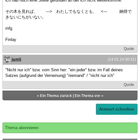
ich hab noch eine Stelle gefunden an der ich nicht weiterkomme:
その木を見れば、 ---> わたしでもなくとも、 <--- 納得で
きないにちがいない。
mfg
Finlay
Quote
junti
(14.01.14 00:31)
"Nicht nur ich" bzw. vom Sinn her: "ein jeder" bzw. im Fall deines
Satzes (aufgrund der Verneinung) "niemand" / "nicht nur ich"
Quote
«
Ein Thema zurück
|
Ein Thema vor
»
Antwort schreiben
Thema abonnieren