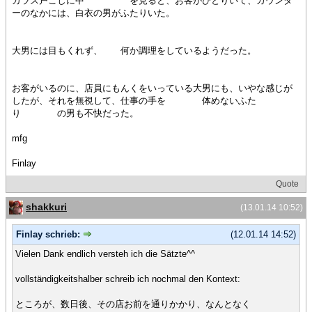
ガラス戸ごしに中 を見ると、お客がひとりいて、カウンタ
ーのなかには、白衣の男がふたりいた。
大男には目もくれず、 何か調理をしているようだった。
お客がいるのに、店員にもんくをいっている大男にも、いやな感じが
したが、それを無視して、仕事の手を 体めないふた
り の男も不快だった。
mfg
Finlay
Quote
shakkuri
(13.01.14 10:52)
Finlay schrieb:
(12.01.14 14:52)
Vielen Dank endlich versteh ich die Sätzte^^
vollständigkeitshalber schreib ich nochmal den Kontext:
ところが、数日後、その店お前を通りかかり、なんとなく