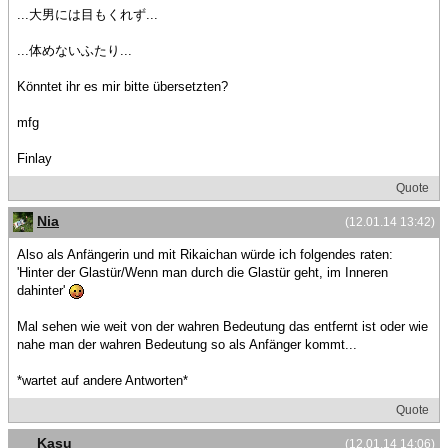
...大男には目もくれず...
...体めないふたり...
Könntet ihr es mir bitte übersetzten?
mfg
Finlay
Quote
Nia
(12.01.14 13:42)
Also als Anfängerin und mit Rikaichan würde ich folgendes raten:
'Hinter der Glastür/Wenn man durch die Glastür geht, im Inneren
dahinter'
Mal sehen wie weit von der wahren Bedeutung das entfernt ist oder wie
nahe man der wahren Bedeutung so als Anfänger kommt...
*wartet auf andere Antworten*
Quote
Kasu
(12.01.14 14:06)