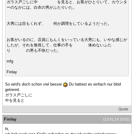
ガラス戸ごしに中 を見ると、お客がひとりいて、カウンタ
ーのなかには、白衣の男がふたりいた。
大男には目もくれず、 何か調理をしているようだった。
お客がいるのに、店員にもんくをいっている大男にも、いやな感じが
したが、それを無視して、仕事の手を 体めないふた
り の男も不快だった。
mfg
Finlay
So wird's doch schon viel besser
Du hattest es einfach nur blöd
getrennt.
ガラス戸ごしに
中を見ると
Quote
Finlay
(13.01.14 23:01)
hi,