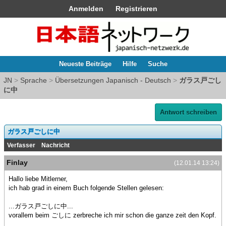
Anmelden
Registrieren
Neueste Beiträge
Hilfe
Suche
JN
>
Sprache
>
Übersetzungen Japanisch - Deutsch
>
ガラス戸ごし
に中
Antwort schreiben
ガラス戸ごしに中
Verfasser
Nachricht
Finlay
(12.01.14 13:24)
Hallo liebe Mitlerner,
ich hab grad in einem Buch folgende Stellen gelesen:
...ガラス戸ごしに中...
vorallem beim ごしに zerbreche ich mir schon die ganze zeit den Kopf.