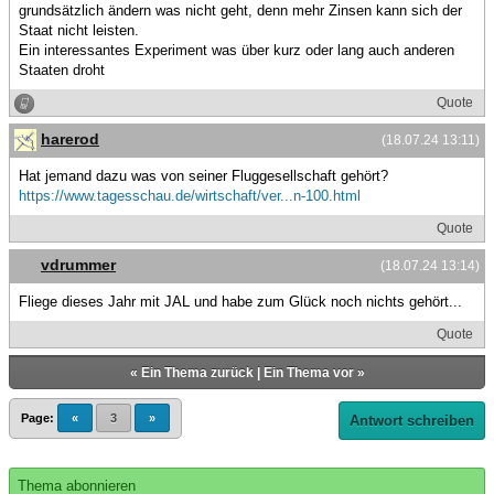
grundsätzlich ändern was nicht geht, denn mehr Zinsen kann sich der
Staat nicht leisten.
Ein interessantes Experiment was über kurz oder lang auch anderen
Staaten droht
Quote
harerod
(18.07.24 13:11)
Hat jemand dazu was von seiner Fluggesellschaft gehört?
https://www.tagesschau.de/wirtschaft/ver...n-100.html
Quote
vdrummer
(18.07.24 13:14)
Fliege dieses Jahr mit JAL und habe zum Glück noch nichts gehört...
Quote
«
Ein Thema zurück
|
Ein Thema vor
»
Page:
«
3
»
Antwort schreiben
Thema abonnieren