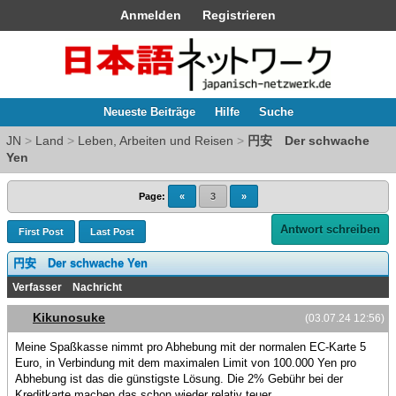
Anmelden
Registrieren
Neueste Beiträge
Hilfe
Suche
JN
>
Land
>
Leben, Arbeiten und Reisen
>
円安 Der schwache
Yen
Page:
«
3
»
Antwort schreiben
First Post
Last Post
円安 Der schwache Yen
Verfasser
Nachricht
Kikunosuke
(03.07.24 12:56)
Meine Spaßkasse nimmt pro Abhebung mit der normalen EC-Karte 5
Euro, in Verbindung mit dem maximalen Limit von 100.000 Yen pro
Abhebung ist das die günstigste Lösung. Die 2% Gebühr bei der
Kreditkarte machen das schon wieder relativ teuer.