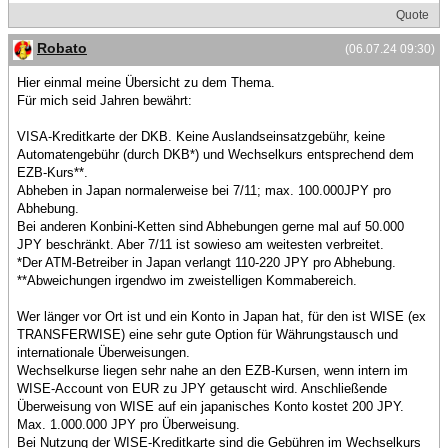
Quote
Robato
(06.07.24 09:30)
Hier einmal meine Übersicht zu dem Thema.
Für mich seid Jahren bewährt:
VISA-Kreditkarte der DKB. Keine Auslandseinsatzgebühr, keine
Automatengebühr (durch DKB*) und Wechselkurs entsprechend dem
EZB-Kurs**.
Abheben in Japan normalerweise bei 7/11; max. 100.000JPY pro
Abhebung.
Bei anderen Konbini-Ketten sind Abhebungen gerne mal auf 50.000
JPY beschränkt. Aber 7/11 ist sowieso am weitesten verbreitet.
*Der ATM-Betreiber in Japan verlangt 110-220 JPY pro Abhebung.
**Abweichungen irgendwo im zweistelligen Kommabereich.
Wer länger vor Ort ist und ein Konto in Japan hat, für den ist WISE (ex
TRANSFERWISE) eine sehr gute Option für Währungstausch und
internationale Überweisungen.
Wechselkurse liegen sehr nahe an den EZB-Kursen, wenn intern im
WISE-Account von EUR zu JPY getauscht wird. Anschließende
Überweisung von WISE auf ein japanisches Konto kostet 200 JPY.
Max. 1.000.000 JPY pro Überweisung.
Bei Nutzung der WISE-Kreditkarte sind die Gebühren im Wechselkurs