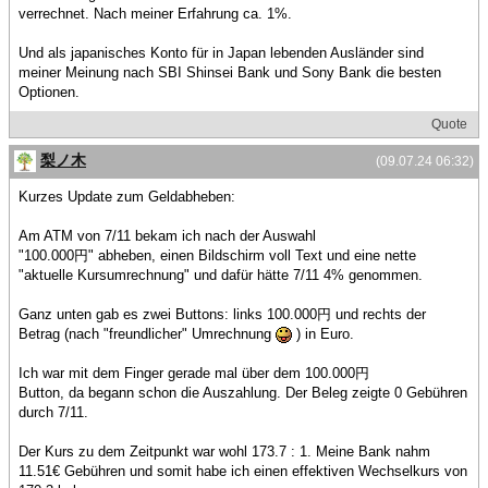
verrechnet. Nach meiner Erfahrung ca. 1%.
Und als japanisches Konto für in Japan lebenden Ausländer sind
meiner Meinung nach SBI Shinsei Bank und Sony Bank die besten
Optionen.
Quote
梨ノ木
(09.07.24 06:32)
Kurzes Update zum Geldabheben:
Am ATM von 7/11 bekam ich nach der Auswahl
"100.000円" abheben, einen Bildschirm voll Text und eine nette
"aktuelle Kursumrechnung" und dafür hätte 7/11 4% genommen.
Ganz unten gab es zwei Buttons: links 100.000円 und rechts der
Betrag (nach "freundlicher" Umrechnung
) in Euro.
Ich war mit dem Finger gerade mal über dem 100.000円
Button, da begann schon die Auszahlung. Der Beleg zeigte 0 Gebühren
durch 7/11.
Der Kurs zu dem Zeitpunkt war wohl 173.7 : 1. Meine Bank nahm
11.51€ Gebühren und somit habe ich einen effektiven Wechselkurs von