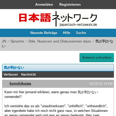
Anmelden
Registrieren
Neueste Beiträge
Hilfe
Suche
JN
>
Sprache
>
Stile, Nuancen und Diskussionen dazu
>
気が利かな
い
Antwort schreiben
気が利かない
Verfasser
Nachricht
konchikuwa
(21.03.11 14:54)
Kann mir hier jemand erklären, wann genau man 気が利かない
verwendet?
Ich verstehe das so als "unaufmerksam", "unhöflich", "unfreundlich",
aber irgendwie habe ich noch nicht ganz raus, in welchen Situationen
es genau verwendet wird und was es genau bedeutet. Hier zwei