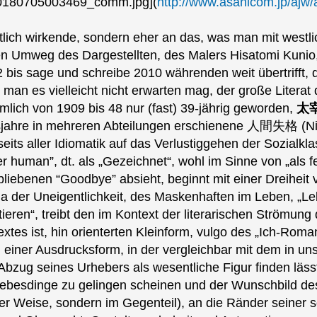
(
http://www.asahicom.jp/ajw/
stlich wirkende, sondern eher an das, was man mit west
 den Umweg des Dargestellten, des Malers Hisatomi Kun
2 bis sage und schreibe 2010 währenden weit übertrifft
 man es vielleicht nicht erwarten mag, der große Literat
mlich von 1909 bis 48 nur (fast) 39-jährig geworden,
太宰
sjahre in mehreren Abteilungen erschienene 人間失格 (Nin
seits aller Idiomatik auf das Verlustiggehen der Sozialkla
 human”, dt. als „Gezeichnet“, wohl im Sinne von „als fe
iebenen “Goodbye” absieht, beginnt mit einer Dreiheit 
er Uneigentlichkeit, des Maskenhaften im Leben, „Leben
istieren“, treibt den im Kontext der literarischen Ström
tes ist, hin orienterten Kleinform, vulgo des „Ich-Roma
einer Ausdrucksform, in der vergleichbar mit dem in un
bzug seines Urhebers als wesentliche Figur finden läss‍‍
iebesdinge zu gelingen scheinen und der Wunschbild des je
er Weise, sondern im Gegenteil), an die Ränder seiner so