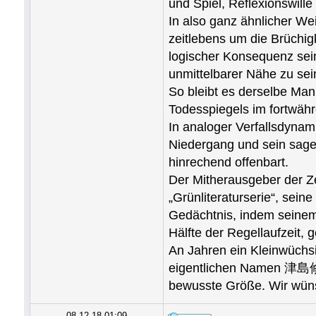
und Spiel, Reflexionswil
In also ganz ähnlicher Wei
zeitlebens um die Brüchigk
logischer Konsequenz sei
unmittelbarer Nähe zu sei
So bleibt es derselbe Man
Todesspiegels im fortwäh
In analoger Verfallsdynam
Niedergang und sein sagen
hinrechend offenbart.
Der Mitherausgeber der Z
„Grünliteraturserie“, sein
Gedächtnis, indem seinem 
Hälfte der Regellaufzeit, 
An Jahren ein Kleinwüchsi
eigentlichen Namen 津島修治 –
bewuss‍‍te Größe. Wir wü
08.12.18 01:09