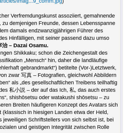
articles/imag...9_comm.jpg
)
licher Verfremdungskunst assoziiert, gemahnende
io, zu demjenigen Freunde, dessen Lebensspanne
, dem damals endzwanzigjährigen Führer des
 des Hinfälligen, mit seiner passend dazu umso
治 – Dazai Osamu.
gen Shikkaku; schon die Zeichengestalt des
ssifikation „Mensch“ hin, daher die landläufige
hlerhaft gebrandmarkt“) betitelte (Vor-)Letztwerk,
von zwar 写真 – Fotografien, gleichwohl Abbildern
“ als „des gesellschaftlichen Treibens teilhaftig
ung des 私小説 – der auf das Ich, 私, das auch erstes
ns“, shishōsetsu oder watakushi shōsetsu – zu
seren Breiten häufigeren Konzept des Avatars sich
t (klassisch in hiesigen Landen etwa der Held,
weiligen Schriftstellers von sich selbst ist, bei
zialen und geistigen Integrität zwischen Rolle