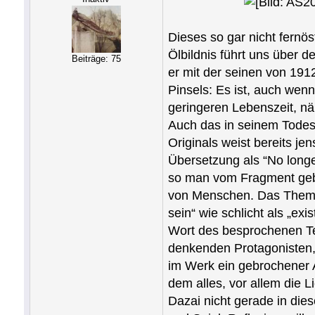
Dieses so gar nicht fernö
Ölbildnis führt uns über
Beiträge: 75
er mit der seinen von 191
Pinsels: Es ist, auch wenn
geringeren Lebenszeit, nä
Auch das in seinem Tode
Originals weist bereits jen
Übersetzung als “No longer
so man vom Fragment gebl
von Menschen. Das Thema d
sein“ wie schlicht als „ex
Wort des besprochenen Tex
denkenden Protagonisten, 
im Werk ein gebrochener A
dem alles, vor allem die L
Dazai nicht gerade in dies