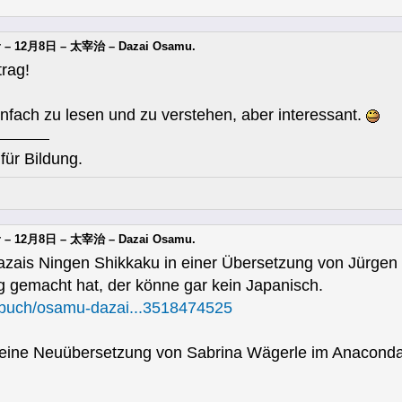
er – 12月8日 – 太宰治 – Dazai Osamu.
rag!
fach zu lesen und zu verstehen, aber interessant.
für Bildung.
er – 12月8日 – 太宰治 – Dazai Osamu.
zais Ningen Shikkaku in einer Übersetzung von Jürgen S
g gemacht hat, der könne gar kein Japanisch.
/buch/osamu-dazai...3518474525
 eine Neuübersetzung von Sabrina Wägerle im Anaconda