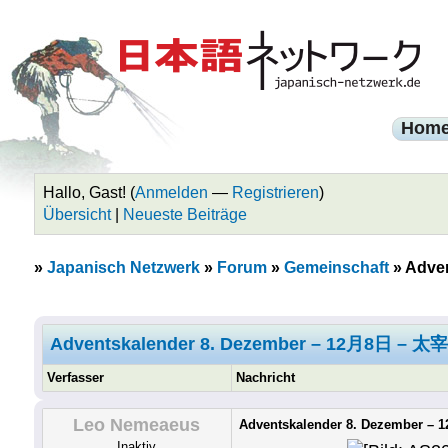
Hom
Hallo, Gast! (
Anmelden
—
Registrieren
)
Übersicht
|
Neueste Beiträge
»
Japanisch Netzwerk
»
Forum
»
Gemeinschaft
»
Adve
Adventskalender 8. Dezember – 12月8日 – 太宰
Verfasser
Nachricht
Leo Nemeaeus
Adventskalender 8. Dezember –
Inaktiv