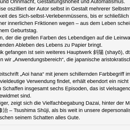
le und Ohnmacht, Gestaltungshoheit und Automatismus.
se oszilliert der Autor selbst in Gestalt mehrerer Selbs
eit des Sich-selbst-Verlebenmüssens, bis er schließlich 
ner innerlichen Friktionen wegen – aus dem Leben schei
nem Geburts‍‍tag.
n, der die grellen Farben des Lebendigen auf die Leinw
renden Ableben des Lebens zu Papier bringt.
ik gefangen ist sein weiteres Hauptwerk 斜陽 (shayō), dt.
 wir „Anwendungsbereich“, die japanische aristokratisch
eitschrift „Aoi hana“ mit jenem schillernden Farbbeg
e vieldeutige Verwendung findet, erhält ebendort ein ni
Schaffen insgesamt sechs Episoden, das ist vielsagend 
gewidmet sind.
ger, zeigt sich die Vielfachbegabung Dazai, hinter der 
 Tsushima Shūji, als bis weit in unsere depersonalisie
nschen seinem Schatten alles Gute.