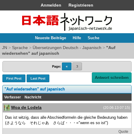
Anmelden
Registrieren
Neueste Beiträge
Hilfe
Suche
JN
>
Sprache
>
Übersetzungen Deutsch - Japanisch
>
"Auf
wiedersehen" auf japanisch
Page:
«
3
Antwort schreiben
First Post
Last Post
"Auf wiedersehen" auf japanisch
Verfasser
Nachricht
Woa de Lodela
(20.06.13 07:15)
Das ist witzig, dass alle Abschiedformeln die gleiche Bedeutung haben
(さようなら それじゃあ さらば・・・="wenn es so ist")
Quote