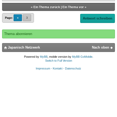
«
Ein Thema zurück
|
Ein Thema vor
»
Page:
«
3
Antwort schreiben
Thema abonnieren
Japanisch Netzwerk
Nach oben
Powered by
MyBB
, mobile version by
MyBB GoMobile
.
Switch to Full Version
Impressum - Kontakt - Datenschutz