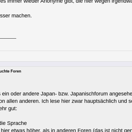
m es immer wieder Anonyme gibt, die hier wegen irgendw
sser machen.
suchte Foren
das ein oder andere Japan- bzw. Japanischforum angesehe
 allen anderen. Ich lese hier zwar hauptsächlich und sch
hr gut:
 die Sprache
t hier etwas höher, als in anderen Foren (das ist nicht gen