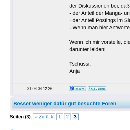
der Diskussionen bei, daß
- der Anteil der Manga- un
- der Anteil Postings im S
- Wenn man hier Antworten
Wenn ich mir vorstelle, 
darunter leiden!
Tschüssi,
Anja
31.08.04 12:26
Besser weniger dafür gut besuchte Foren
Seiten (3):
« Zurück
1
2
3