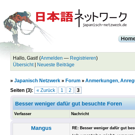
Hom
Hallo, Gast! (
Anmelden
—
Registrieren
)
Übersicht
|
Neueste Beiträge
»
Japanisch Netzwerk
»
Forum
»
Anmerkungen, Anreg
Seiten (3):
« Zurück
1
2
3
Besser weniger dafür gut besuchte Foren
Verfasser
Nachricht
Mangus
RE: Besser weniger dafür gut be