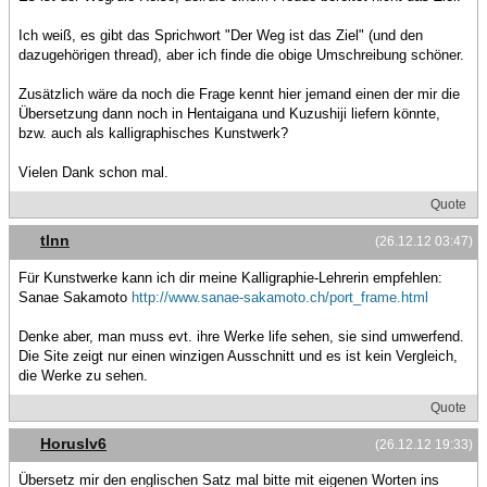
Ich weiß, es gibt das Sprichwort "Der Weg ist das Ziel" (und den
dazugehörigen thread), aber ich finde die obige Umschreibung schöner.
Zusätzlich wäre da noch die Frage kennt hier jemand einen der mir die
Übersetzung dann noch in Hentaigana und Kuzushiji liefern könnte,
bzw. auch als kalligraphisches Kunstwerk?
Vielen Dank schon mal.
Quote
tlnn
(26.12.12 03:47)
Für Kunstwerke kann ich dir meine Kalligraphie-Lehrerin empfehlen:
Sanae Sakamoto
http://www.sanae-sakamoto.ch/port_frame.html
Denke aber, man muss evt. ihre Werke life sehen, sie sind umwerfend.
Die Site zeigt nur einen winzigen Ausschnitt und es ist kein Vergleich,
die Werke zu sehen.
Quote
Horuslv6
(26.12.12 19:33)
Übersetz mir den englischen Satz mal bitte mit eigenen Worten ins