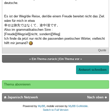
deutsche.
Es ist der Weg/die Reise, der/die einem Freude bereitet nicht das Ziel.
wäre für mich in etwa
幸せは旅先ではなくて、途中/道です。
Also im grammatikatischen Sinn :
[Freude][Wegziel][nicht, sondern][Weg]
Ich finde da jetzt nur nicht die passenden poetischen Wörter, vielleicht
hilft mir jemand?
Quote
«
Ein Thema zurück
|
Ein Thema vor
»
Antwort schreiben
Thema abonnieren
Japanisch Netzwerk
Nach oben
Powered by
MyBB
, mobile version by
MyBB GoMobile
.
Switch to Full Version