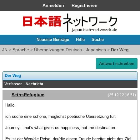
Anmelden
Registrieren
Neueste Beiträge
Hilfe
Suche
JN
>
Sprache
>
Übersetzungen Deutsch - Japanisch
>
Der Weg
Antwort schreiben
Der Weg
Verfasser
Nachricht
SethsRefugium
(25.12.12 16:51)
Hallo,
ich suche eine schöne, möglichst poetische Übersetzung für:
Journey - that's what gives us happiness, not the destination.
Es ist der Weg/die Reise, der/die einem Freude bereitet nicht das Ziel.