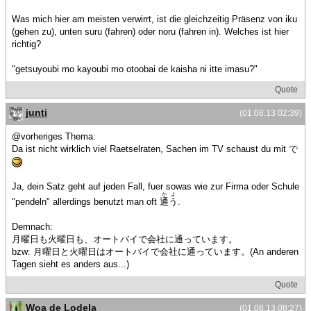
Was mich hier am meisten verwirrt, ist die gleichzeitig Präsenz von iku
(gehen zu), unten suru (fahren) oder noru (fahren in). Welches ist hier
richtig?
"getsuyoubi mo kayoubi mo otoobai de kaisha ni itte imasu?"
Quote
junti
(01.08.13 02:39)
@vorheriges Thema:
Da ist nicht wirklich viel Raetselraten, Sachen im TV schaust du mit で
Ja, dein Satz geht auf jeden Fall, fuer sowas wie zur Firma oder Schule
かよ
"pendeln" allerdings benutzt man oft
通う
.
Demnach:
月曜日も火曜日も、オートバイで会社に通っています。
bzw: 月曜日と火曜日はオートバイで会社に通っています。(An anderen
Tagen sieht es anders aus...)
Quote
Woa de Lodela
(01.08.13 08:27)