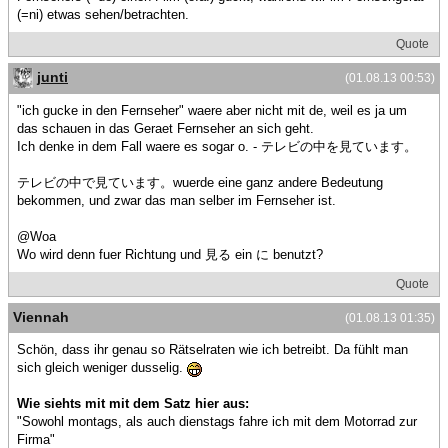
(=ni) etwas sehen/betrachten.
Quote
junti
(01.08.13 00:53)
"ich gucke in den Fernseher" waere aber nicht mit de, weil es ja um
das schauen in das Geraet Fernseher an sich geht.
Ich denke in dem Fall waere es sogar o. - テレビの中を見ています。
テレビの中で見ています。wuerde eine ganz andere Bedeutung
bekommen, und zwar das man selber im Fernseher ist.
@Woa
Wo wird denn fuer Richtung und 見る ein に benutzt?
Quote
Viennah
(01.08.13 01:35)
Schön, dass ihr genau so Rätselraten wie ich betreibt. Da fühlt man
sich gleich weniger dusselig.
Wie siehts mit mit dem Satz hier aus:
"Sowohl montags, als auch dienstags fahre ich mit dem Motorrad zur
Firma"