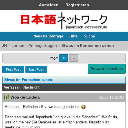
Anmelden
Registrieren
Neueste Beiträge
Hilfe
Suche
JN
>
Lernen
>
Anfängerfragen
>
Etwas im Fernsehen sehen
Page:
«
2
Antwort schreiben
First Post
Last Post
Etwas im Fernsehen sehen
Verfasser
Nachricht
Woa de Lodela
(31.07.13 18:35)
Ach soo... Befinden i.S.v. wo man gerade ist.
Dann sag mal auf Japanisch "ich gucke in die Schachtel". Weißt du,
was ich meine? Die Denkweise ist einfach anders. Natürlich ist
terebi=de miru richtig.