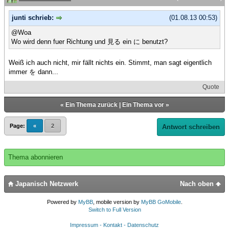
junti schrieb:
(01.08.13 00:53)
@Woa
Wo wird denn fuer Richtung und 見る ein に benutzt?
Weiß ich auch nicht, mir fällt nichts ein. Stimmt, man sagt eigentlich
immer を dann...
Quote
«
Ein Thema zurück
|
Ein Thema vor
»
Page:
«
2
Antwort schreiben
Thema abonnieren
Japanisch Netzwerk
Nach oben
Powered by
MyBB
, mobile version by
MyBB GoMobile
.
Switch to Full Version
Impressum - Kontakt - Datenschutz