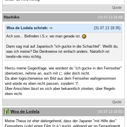
Quote
Hachiko
(31.07.13 18:48)
Woa de Lodela schrieb:
(31.07.13 18:35)
Ach soo... Befinden i.S.v. wo man gerade ist.
Dann sag mal auf Japanisch "ich gucke in die Schachtel". Weißt du,
was ich meine? Die Denkweise ist einfach anders. Natürlich ist
terebi=de miru richtig.
Hierzu meine Gegenfrage, wie würdest du "ich gucke in den Fernseher"
übersetzen, nehme an, auch mit に oder doch nicht.
Da aber logischerweise ein Bild aus dem Fernseher wahrgenommen
wird würde es eben nicht passen, sondern で.
Über Ansichten lässt es sich aber bekanntlich streiten, über Regeln
eben nicht.
Quote
Woa de Lodela
(31.07.13 18:50)
Meine These ist eher dahingehend, dass der Japaner "mit Hilfe des"
Fernsehers (=de) einen Film (o.ä.) guckt, während wir im Fernsehgerät