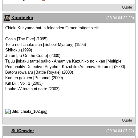
Quote
Koorineko
(28.04.04 22:29)
Chiaki Kuriyama hat in folgenden Filmen mitgespielt:
Gonin [The Five] (1995)
Toire no Hanako-san [School Mystery] (1995)
Shikoku (1999)
Ju-on [Ju-On the Curse] (2000)
Tajuu jinkaku tantei saiko - Amamiya Kazuhiko no kikan [Multiple
Personality Detective Psycho - Kazuhiko Amamiya Returns] (2000)
Batoru rowaiaru [Battle Royale] (2000)
Kamen gakuen [Persona] (2000)
Kill Bill: Vol. 1 (2003)
Itsuka 'A' torein ni notte (2003)
Quote
SiltCrawler
(29.04.04 07:32)