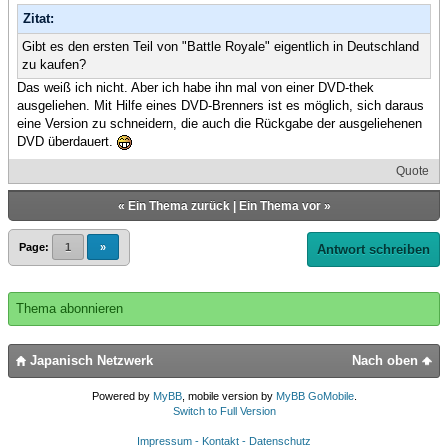
Zitat:
Gibt es den ersten Teil von "Battle Royale" eigentlich in Deutschland
zu kaufen?
Das weiß ich nicht. Aber ich habe ihn mal von einer DVD-thek
ausgeliehen. Mit Hilfe eines DVD-Brenners ist es möglich, sich daraus
eine Version zu schneidern, die auch die Rückgabe der ausgeliehenen
DVD überdauert.
Quote
«
Ein Thema zurück
|
Ein Thema vor
»
Page:
1
»
Antwort schreiben
Thema abonnieren
Japanisch Netzwerk
Nach oben
Powered by
MyBB
, mobile version by
MyBB GoMobile
.
Switch to Full Version
Impressum - Kontakt - Datenschutz