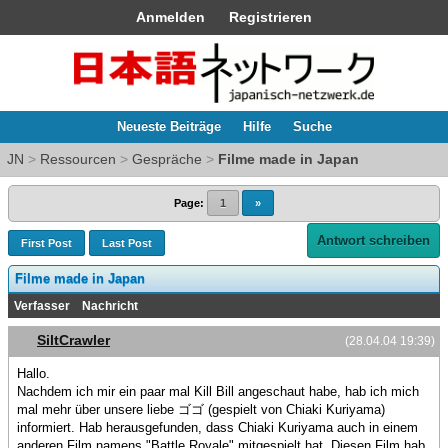
Anmelden
Registrieren
Neueste Beiträge
Hilfe
Suche
JN
>
Ressourcen
>
Gespräche
>
Filme made in Japan
Page:
1
»
Antwort schreiben
First Post
Last Post
Filme made in Japan
Verfasser
Nachricht
SiltCrawler
(28.04.04 19:39)
Hallo.
Nachdem ich mir ein paar mal Kill Bill angeschaut habe, hab ich mich
mal mehr über unsere liebe ゴゴ (gespielt von Chiaki Kuriyama)
informiert. Hab herausgefunden, dass Chiaki Kuriyama auch in einem
anderen Film namens "Battle Royale" mitgespielt hat. Diesen Film hab