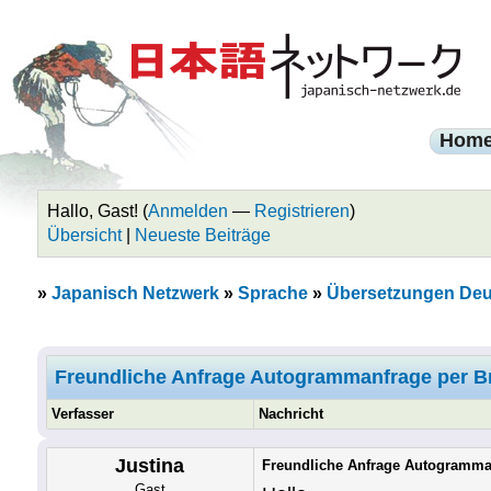
Hom
Hallo, Gast! (
Anmelden
—
Registrieren
)
Übersicht
|
Neueste Beiträge
»
Japanisch Netzwerk
»
Sprache
»
Übersetzungen Deu
Freundliche Anfrage Autogrammanfrage per Br
Verfasser
Nachricht
Justina
Freundliche Anfrage Autogramman
Gast