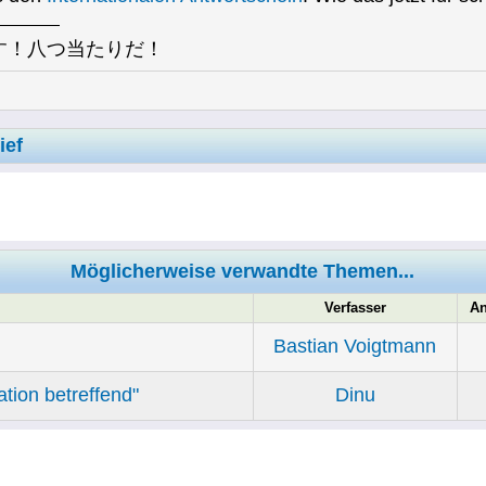
す！八つ当たりだ！
ief
Möglicherweise verwandte Themen...
Verfasser
An
Bastian Voigtmann
ation betreffend"
Dinu