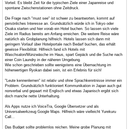
Vorteil. Es bleibt Zeit für die typischen Ziele einer Japanreise und
spontane Zwischenstationen ohne Zeitdruck.
Die Frage nach "must see" ist schwer zu beantworten, kommt auf
persönliches Interesse an. Grundsätzlich würde ich in Tokyo oder
Osaka starten und hier vorab ein Hotel buchen. So lassen sich viele
Ziele im Radius bereits am Anfang erreichen. Die weitere Reise wäre
natürlich als Grobplanung hilfreich. Hotels lassen sich dann mit
geringem Vorlauf über Hotelportale nach Bedarf buchen, das erhält
gewisse Flexibilität. Hilfreich fand ich Hotels mit
Waschsalon/Münzwäsche im Haus, spart Gepäck und die Suche nach
einer Coin Laundry in der näheren Umgebung.
Wie schon geschrieben sollte wenigstens eine Übernachtung im
höherwertigen Ryokan dabei sein, ist ein Erlebnis für sich!
"Leute kennenlernen" ist relativ und ohne Sprachkenntnisse immer ein
Problem. Grundsätzlich funktioniert Kommunikation in Japan auch gut
nonverbal und gepaart mit Englisch und etwas Japanisch ergibt sich
doch manche nette Unterhaltung.
Als Apps nutze ich VoiceTra, Google Übersetzer und als
Universalwerkzeug Google Maps. Hilfreich wäre vielleicht Yurekuru
Call...
Das Budget sollte problemlos reichen. Meine grobe Planung mit