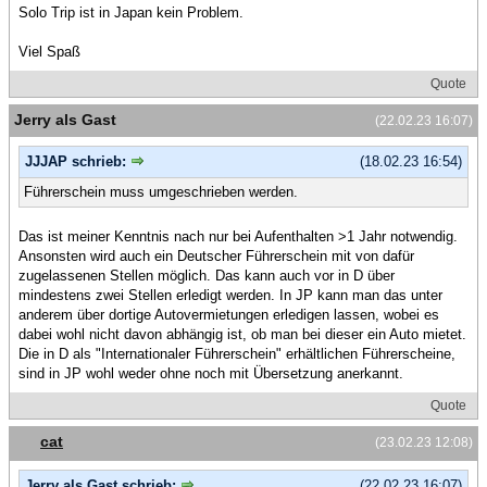
Solo Trip ist in Japan kein Problem.
Viel Spaß
Quote
Jerry als Gast
(22.02.23 16:07)
JJJAP schrieb:
(18.02.23 16:54)
Führerschein muss umgeschrieben werden.
Das ist meiner Kenntnis nach nur bei Aufenthalten >1 Jahr notwendig.
Ansonsten wird auch ein Deutscher Führerschein mit von dafür
zugelassenen Stellen möglich. Das kann auch vor in D über
mindestens zwei Stellen erledigt werden. In JP kann man das unter
anderem über dortige Autovermietungen erledigen lassen, wobei es
dabei wohl nicht davon abhängig ist, ob man bei dieser ein Auto mietet.
Die in D als "Internationaler Führerschein" erhältlichen Führerscheine,
sind in JP wohl weder ohne noch mit Übersetzung anerkannt.
Quote
cat
(23.02.23 12:08)
Jerry als Gast schrieb:
(22.02.23 16:07)