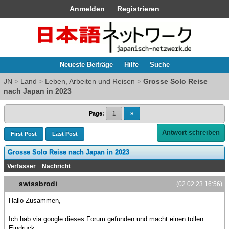
Anmelden
Registrieren
Neueste Beiträge
Hilfe
Suche
JN
>
Land
>
Leben, Arbeiten und Reisen
>
Grosse Solo Reise
nach Japan in 2023
Page:
1
»
Antwort schreiben
First Post
Last Post
Grosse Solo Reise nach Japan in 2023
Verfasser
Nachricht
swissbrodi
(02.02.23 16:56)
Hallo Zusammen,
Ich hab via google dieses Forum gefunden und macht einen tollen
Eindruck.