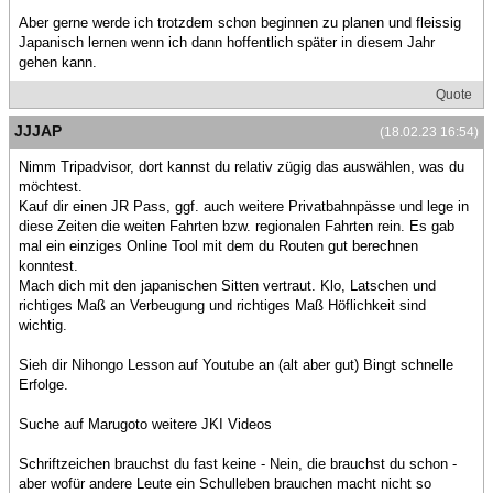
Aber gerne werde ich trotzdem schon beginnen zu planen und fleissig
Japanisch lernen wenn ich dann hoffentlich später in diesem Jahr
gehen kann.
Quote
JJJAP
(18.02.23 16:54)
Nimm Tripadvisor, dort kannst du relativ zügig das auswählen, was du
möchtest.
Kauf dir einen JR Pass, ggf. auch weitere Privatbahnpässe und lege in
diese Zeiten die weiten Fahrten bzw. regionalen Fahrten rein. Es gab
mal ein einziges Online Tool mit dem du Routen gut berechnen
konntest.
Mach dich mit den japanischen Sitten vertraut. Klo, Latschen und
richtiges Maß an Verbeugung und richtiges Maß Höflichkeit sind
wichtig.
Sieh dir Nihongo Lesson auf Youtube an (alt aber gut) Bingt schnelle
Erfolge.
Suche auf Marugoto weitere JKI Videos
Schriftzeichen brauchst du fast keine - Nein, die brauchst du schon -
aber wofür andere Leute ein Schulleben brauchen macht nicht so