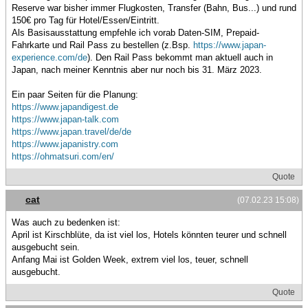
Reserve war bisher immer Flugkosten, Transfer (Bahn, Bus...) und rund
150€ pro Tag für Hotel/Essen/Eintritt.
Als Basisausstattung empfehle ich vorab Daten-SIM, Prepaid-
Fahrkarte und Rail Pass zu bestellen (z.Bsp.
https://www.japan-
experience.com/de
). Den Rail Pass bekommt man aktuell auch in
Japan, nach meiner Kenntnis aber nur noch bis 31. März 2023.
Ein paar Seiten für die Planung:
https://www.japandigest.de
https://www.japan-talk.com
https://www.japan.travel/de/de
https://www.japanistry.com
https://ohmatsuri.com/en/
Quote
cat
(07.02.23 15:08)
Was auch zu bedenken ist:
April ist Kirschblüte, da ist viel los, Hotels könnten teurer und schnell
ausgebucht sein.
Anfang Mai ist Golden Week, extrem viel los, teuer, schnell
ausgebucht.
Quote