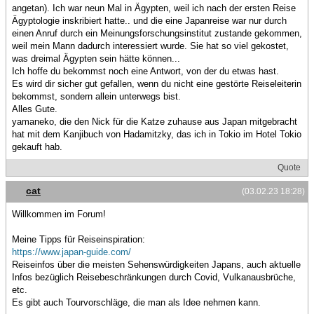
angetan). Ich war neun Mal in Ägypten, weil ich nach der ersten Reise
Ägyptologie inskribiert hatte.. und die eine Japanreise war nur durch
einen Anruf durch ein Meinungsforschungsinstitut zustande gekommen,
weil mein Mann dadurch interessiert wurde. Sie hat so viel gekostet,
was dreimal Ägypten sein hätte können...
Ich hoffe du bekommst noch eine Antwort, von der du etwas hast.
Es wird dir sicher gut gefallen, wenn du nicht eine gestörte Reiseleiterin
bekommst, sondern allein unterwegs bist.
Alles Gute.
yamaneko, die den Nick für die Katze zuhause aus Japan mitgebracht
hat mit dem Kanjibuch von Hadamitzky, das ich in Tokio im Hotel Tokio
gekauft hab.
Quote
cat
(03.02.23 18:28)
Willkommen im Forum!
Meine Tipps für Reiseinspiration:
https://www.japan-guide.com/
Reiseinfos über die meisten Sehenswürdigkeiten Japans, auch aktuelle
Infos bezüglich Reisebeschränkungen durch Covid, Vulkanausbrüche,
etc.
Es gibt auch Tourvorschläge, die man als Idee nehmen kann.