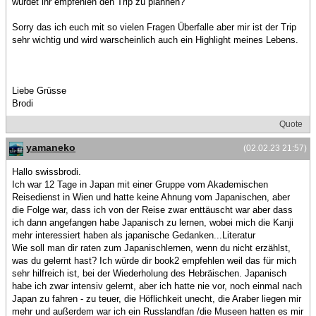
würdet ihr empfehlen den Trip zu plannen?
Sorry das ich euch mit so vielen Fragen Überfalle aber mir ist der Trip
sehr wichtig und wird warscheinlich auch ein Highlight meines Lebens.
Liebe Grüsse
Brodi
Quote
yamaneko
(02.02.23 21:57)
Hallo swissbrodi.
Ich war 12 Tage in Japan mit einer Gruppe vom Akademischen
Reisedienst in Wien und hatte keine Ahnung vom Japanischen, aber
die Folge war, dass ich von der Reise zwar enttäuscht war aber dass
ich dann angefangen habe Japanisch zu lernen, wobei mich die Kanji
mehr interessiert haben als japanische Gedanken...Literatur
Wie soll man dir raten zum Japanischlernen, wenn du nicht erzählst,
was du gelernt hast? Ich würde dir book2 empfehlen weil das für mich
sehr hilfreich ist, bei der Wiederholung des Hebräischen. Japanisch
habe ich zwar intensiv gelernt, aber ich hatte nie vor, noch einmal nach
Japan zu fahren - zu teuer, die Höflichkeit unecht, die Araber liegen mir
mehr und außerdem war ich ein Russlandfan /die Museen hatten es mir