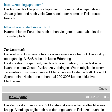
https://zoomingjapan.com/
Die Autorin des Blogs (Chochajin hier im Forum) hat einige Jahre in
Japan gelebt und auch viele Orte abseits der normalen Reiserouten
besucht.
https://harerod.de/lbr/index.html
Harerod hier im Forum ist auch schon viel gereist, auch abseits der
Touristenpfade.
Zur Unterkunft:
Generell sind Businesshotels für alleinreisende sicher gut. Die sind gut
aber günstig. AirBnB habe ich keine Erfahrung.
Da du ja das Budget hast, würde ich dir empfehlen, zumindest eine
Nacht in einem Onsen-Ryokan zu verbringen. Wenn möglich in einem
Tatami-Raum, wo man dann auf Matratzen am Boden schläft. Da nicht
Sparen, eine Nacht kann schon mal 200-300€ kosten inklusive
Mahlzeiten.
Quote
Kawuppke
(06.02.23 18:08)
Die Zeit für die Planung von 2 Monaten ist inzwischen vielleicht etwas
knapp. Allerdings ergibt sich aus der angedachten Reisezeit auch ein