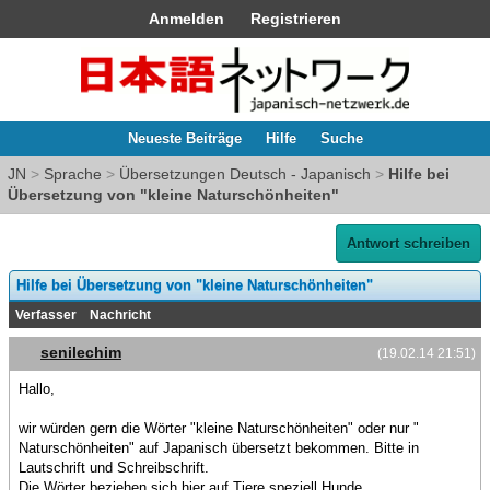
Anmelden
Registrieren
Neueste Beiträge
Hilfe
Suche
JN
>
Sprache
>
Übersetzungen Deutsch - Japanisch
>
Hilfe bei
Übersetzung von "kleine Naturschönheiten"
Antwort schreiben
Hilfe bei Übersetzung von "kleine Naturschönheiten"
Verfasser
Nachricht
senilechim
(19.02.14 21:51)
Hallo,
wir würden gern die Wörter "kleine Naturschönheiten" oder nur "
Naturschönheiten" auf Japanisch übersetzt bekommen. Bitte in
Lautschrift und Schreibschrift.
Die Wörter beziehen sich hier auf Tiere speziell Hunde.