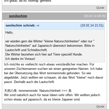
Ich glaub, da ist 'roomaji' gemeint.
Quote
senilechim
(20.02.14 08:35)
senilechim schrieb:
(19.02.14 21:51)
Hallo,
wir würden gern die Wörter "kleine Naturschönheiten" oder nur "
Naturschönheiten" auf Japanisch übersetzt bekommen. Bitte in
Lautschrift und Schreibschrift.
Die Wörter beziehen sich hier auf Tiere speziell Hunde.
Ich danke im Voraus!
Ich möchte es vielleicht noch etwas verständlicher machen. Für
unseren Züchternamen suchen wir einen geeigneten Namen. Ich habe
bei der Übersetzung das Wort tennnennnobi gefunden. So wie
abgebildet. Jetzt wollten wir schauen, ob das Wort "kleine" noch davor
passt. Deshalb auch die Lautschrift.
天然の美: tennnennnobi: Naturschönheit <<< 美
Wir sind natürlich auch für neue Ideen sehr offen. Wir wollten jedoch
schon etwas auf japanisch, da es kleine Japaner sind.
Quote