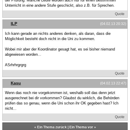
der Prüfung. Manche Leute wurden auch nur für einen bestimmten
Unterricht in eine andere Stufe geschickt, also z.B. für Sprechen.
Quote
ILP
(04.02.13 20:32)
Ich kann gerade an nichts anderes denken, als daran, dass die
Möglichkeit besteht doch nicht in die Uni zu kommen.
Wobei mir aber der Koordinator gesagt hat, es sei bisher niemand
abgewiesen worden...
ASrhrhrgrgrg
Quote
Kasu
(04.02.13 22:47)
Wenn das noch nie vorgekommen ist, weshalb soll das denn jetzt
ausgerechnet bei dir vorkommen? Glaubst du wirklich, die Behörden
prüfen das so genau, wenn die Uni schon ihr OK gegeben hast? Ich
nicht...
Quote
«
Ein Thema zurück
|
Ein Thema vor
»