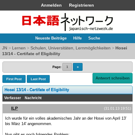
Anmelden
Registrieren
Neueste Beiträge
Hilfe
Suche
JN
>
Lernen
>
Schulen, Universitäten, Lernmöglichkeiten
>
Hosei
13/14 - Certifate of Eligibility
Page:
1
»
Antwort schreiben
First Post
Last Post
Hosei 13/14 - Certifate of Eligibility
Verfasser
Nachricht
ILP
(31.01.13 19:51)
Ich wurde für ein volles akademisches Jahr an der Hosei von April 13'
bis März 14' angenommen.
Nun gibt es noch folgendes Problem: