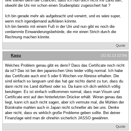
Wie stehen denn die Chancen, dass ich nun doch nicht ins Land darf,
obwohl die Uni mir schon einen Studienplatz zugesichert hat ?
Ich bin gerade mehr als aufgebracht und verwirrt, und es wäre super,
wenn mich irgendjemand aufklären könnte.
Ich bin bereits mit einem Fuß in der Uni und nun gibt es noch die
verdammte Einwanderungsbehörde, die mir einen Strich durch die
Rechnung machen könnte.
Quote
Kasu
(31.01.13 22:54)
Welches Problem genau gibt es denn? Dass das Certificate noch nicht
da ist? Das ist bei den japanischen Unis leider völlig normal. Ich habe
das Certificate auch erst 5 oder 6 Wochen vor Abreise erhalten. Die
sind einfach so langsam und das hat gar nichts damit zu tun, dass du
dann nicht ins Land dürftest oder so. Da kann ich dich wirklich völlig
beruhigen. Es ist einfach vollkommen normal, dass man Visum und
Certificate erst auf den hinterletzten Drücker erhält. Woran genau das
liegt, kann ich auch nicht sagen, aber ich vermute mal, die Mühlen der
Bürokratie mahlen auch in Japan nicht schneller als bei uns. Denke
aber nicht, dass es wirklich große Probleme geben sollte. Bei deiner
Finanzlage wird man dir ohnehin sicherlich JASSO gewähren.
Quote