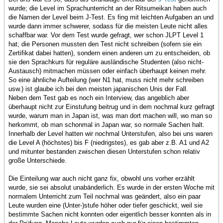
wurde; die Level im Sprachunterricht an der Ritsumeikan haben auch
die Namen der Level beim J-Test. Es fing mit leichten Aufgaben an und
wurde dann immer schwerer, sodass für die meisten Leute nicht alles
schaffbar war. Vor dem Test wurde gefragt, wer schon JLPT Level 1
hat; die Personen mussten den Test nicht schreiben (sofern sie ein
Zertifikat dabei hatten), sondern einen anderen um zu entscheiden, ob
sie den Sprachkurs für reguläre ausländische Studenten (also nicht-
Austausch) mitmachen müssen oder einfach überhaupt keinen mehr.
So eine ähnliche Aufteilung (wer N1 hat, muss nicht mehr schreiben
usw.) ist glaube ich bei den meisten japanischen Unis der Fall.
Neben dem Test gab es noch ein Interview, das angeblich aber
überhaupt nicht zur Einstufung beitrug und in dem nochmal kurz gefragt
wurde, warum man in Japan ist, was man dort machen will, wo man so
herkommt, ob man schonmal in Japan war, so normale Sachen halt.
Innerhalb der Level hatten wir nochmal Unterstufen, also bei uns waren
die Level A (höchstes) bis F (niedrigstes), es gab aber z.B. A1 und A2
und mitunter bestanden zwischen diesen Unterstufen schon relativ
große Unterschiede.
Die Einteilung war auch nicht ganz fix, obwohl uns vorher erzählt
wurde, sie sei absolut unabänderlich. Es wurde in der ersten Woche mit
normalem Unterricht zum Teil nochmal was geändert, also ein paar
Leute wurden eine (Unter-)stufe höher oder tiefer geschickt, weil sie
bestimmte Sachen nicht konnten oder eigentlich besser konnten als in