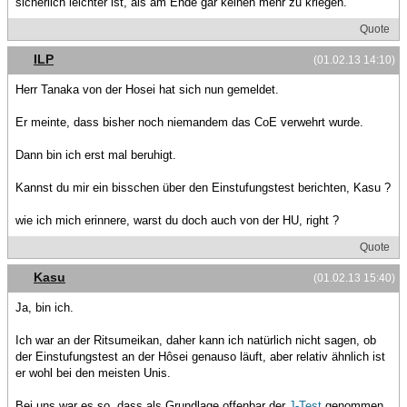
sicherlich leichter ist, als am Ende gar keinen mehr zu kriegen.
Quote
ILP
(01.02.13 14:10)
Herr Tanaka von der Hosei hat sich nun gemeldet.
Er meinte, dass bisher noch niemandem das CoE verwehrt wurde.
Dann bin ich erst mal beruhigt.
Kannst du mir ein bisschen über den Einstufungstest berichten, Kasu ?
wie ich mich erinnere, warst du doch auch von der HU, right ?
Quote
Kasu
(01.02.13 15:40)
Ja, bin ich.
Ich war an der Ritsumeikan, daher kann ich natürlich nicht sagen, ob
der Einstufungstest an der Hôsei genauso läuft, aber relativ ähnlich ist
er wohl bei den meisten Unis.
Bei uns war es so, dass als Grundlage offenbar der
J-Test
genommen