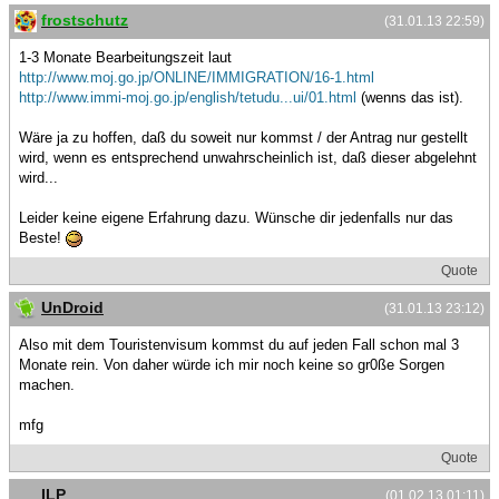
frostschutz
(31.01.13 22:59)
1-3 Monate Bearbeitungszeit laut
http://www.moj.go.jp/ONLINE/IMMIGRATION/16-1.html
http://www.immi-moj.go.jp/english/tetudu...ui/01.html
(wenns das ist).
Wäre ja zu hoffen, daß du soweit nur kommst / der Antrag nur gestellt
wird, wenn es entsprechend unwahrscheinlich ist, daß dieser abgelehnt
wird...
Leider keine eigene Erfahrung dazu. Wünsche dir jedenfalls nur das
Beste!
Quote
UnDroid
(31.01.13 23:12)
Also mit dem Touristenvisum kommst du auf jeden Fall schon mal 3
Monate rein. Von daher würde ich mir noch keine so gr0ße Sorgen
machen.
mfg
Quote
ILP
(01.02.13 01:11)