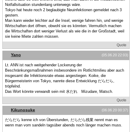
Notfallsituation stundenlang unterwegs wäre.
Tokyo hat heute noch 2 beglaubigte Neuinfektionen gemeldet nach 3
gestern.
Man kann wieder leichter auf die Insel, wenige fahren hin, und wenige
Wirtschaften dort öffnen, obwohl sie es könnten. Vermutlich machen
die Wirtschaften dort weniger Verlust als wie die in der Großstadt, weil
sie keine Miete zahlen müssen.
Quote
Yano
(05.06.20 22:03)
Lt. ANN ist nach weitgehender Lockerung der
Beschränkungsmaßnahmen insbesondere im Rotlichtmilieu aber auch
insgesamt die Infektionsrate etwas angestiegen. Koike, die
Bürgermeisterin von Tokyo, nannte diese Entwicklung だらだら,
tröpfelnd.
Das Wort könnte verwandt sein mit 水だれ Mizudare, Matsch.
Quote
Kikunosuke
(06.06.20 00:37)
だらだら kenne ich von Überstunden, だらだら残業 nennt man es
wenn man vom sandeln tagsüber abends noch länger machen muss.