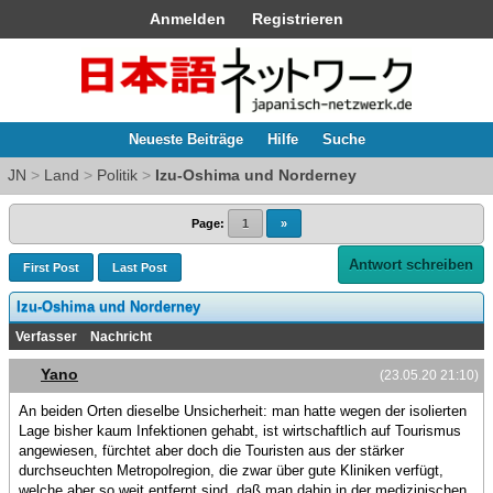
Anmelden
Registrieren
Neueste Beiträge
Hilfe
Suche
JN
>
Land
>
Politik
>
Izu-Oshima und Norderney
Page:
1
»
Antwort schreiben
First Post
Last Post
Izu-Oshima und Norderney
Verfasser
Nachricht
Yano
(23.05.20 21:10)
An beiden Orten dieselbe Unsicherheit: man hatte wegen der isolierten
Lage bisher kaum Infektionen gehabt, ist wirtschaftlich auf Tourismus
angewiesen, fürchtet aber doch die Touristen aus der stärker
durchseuchten Metropolregion, die zwar über gute Kliniken verfügt,
welche aber so weit entfernt sind, daß man dahin in der medizinischen