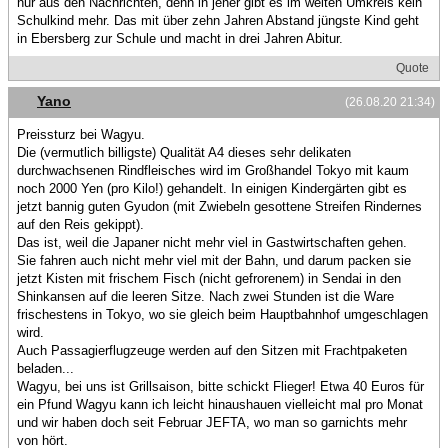
nur aus den Nachrichten, denn in jener gibt es im weiten Umkreis kein
Schulkind mehr. Das mit über zehn Jahren Abstand jüngste Kind geht
in Ebersberg zur Schule und macht in drei Jahren Abitur.
Quote
Yano
(26.08.20 21:34)
Preissturz bei Wagyu.
Die (vermutlich billigste) Qualität A4 dieses sehr delikaten
durchwachsenen Rindfleisches wird im Großhandel Tokyo mit kaum
noch 2000 Yen (pro Kilo!) gehandelt. In einigen Kindergärten gibt es
jetzt bannig guten Gyudon (mit Zwiebeln gesottene Streifen Rindernes
auf den Reis gekippt).
Das ist, weil die Japaner nicht mehr viel in Gastwirtschaften gehen.
Sie fahren auch nicht mehr viel mit der Bahn, und darum packen sie
jetzt Kisten mit frischem Fisch (nicht gefrorenem) in Sendai in den
Shinkansen auf die leeren Sitze. Nach zwei Stunden ist die Ware
frischestens in Tokyo, wo sie gleich beim Hauptbahnhof umgeschlagen
wird.
Auch Passagierflugzeuge werden auf den Sitzen mit Frachtpaketen
beladen...
Wagyu, bei uns ist Grillsaison, bitte schickt Flieger! Etwa 40 Euros für
ein Pfund Wagyu kann ich leicht hinaushauen vielleicht mal pro Monat
und wir haben doch seit Februar JEFTA, wo man so garnichts mehr
von hört.