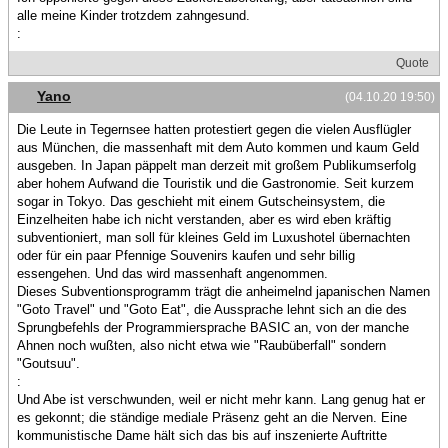
alle meine Kinder trotzdem zahngesund.
:
Quote
Yano
(04.10.20 19:50)
Die Leute in Tegernsee hatten protestiert gegen die vielen Ausflügler
aus München, die massenhaft mit dem Auto kommen und kaum Geld
ausgeben. In Japan päppelt man derzeit mit großem Publikumserfolg
aber hohem Aufwand die Touristik und die Gastronomie. Seit kurzem
sogar in Tokyo. Das geschieht mit einem Gutscheinsystem, die
Einzelheiten habe ich nicht verstanden, aber es wird eben kräftig
subventioniert, man soll für kleines Geld im Luxushotel übernachten
oder für ein paar Pfennige Souvenirs kaufen und sehr billig
essengehen. Und das wird massenhaft angenommen.
Dieses Subventionsprogramm trägt die anheimelnd japanischen Namen
"Goto Travel" und "Goto Eat", die Aussprache lehnt sich an die des
Sprungbefehls der Programmiersprache BASIC an, von der manche
Ahnen noch wußten, also nicht etwa wie "Raubüberfall" sondern
"Goutsuu".
:
Und Abe ist verschwunden, weil er nicht mehr kann. Lang genug hat er
es gekonnt; die ständige mediale Präsenz geht an die Nerven. Eine
kommunistische Dame hält sich das bis auf inszenierte Auftritte