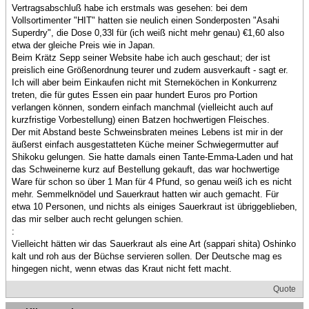
Vertragsabschluß habe ich erstmals was gesehen: bei dem
Vollsortimenter "HIT" hatten sie neulich einen Sonderposten "Asahi
Superdry", die Dose 0,33l für (ich weiß nicht mehr genau) €1,60 also
etwa der gleiche Preis wie in Japan.
Beim Krätz Sepp seiner Website habe ich auch geschaut; der ist
preislich eine Größenordnung teurer und zudem ausverkauft - sagt er.
Ich will aber beim Einkaufen nicht mit Sterneköchen in Konkurrenz
treten, die für gutes Essen ein paar hundert Euros pro Portion
verlangen können, sondern einfach manchmal (vielleicht auch auf
kurzfristige Vorbestellung) einen Batzen hochwertigen Fleisches.
Der mit Abstand beste Schweinsbraten meines Lebens ist mir in der
äußerst einfach ausgestatteten Küche meiner Schwiegermutter auf
Shikoku gelungen. Sie hatte damals einen Tante-Emma-Laden und hat
das Schweinerne kurz auf Bestellung gekauft, das war hochwertige
Ware für schon so über 1 Man für 4 Pfund, so genau weiß ich es nicht
mehr. Semmelknödel und Sauerkraut hatten wir auch gemacht. Für
etwa 10 Personen, und nichts als einiges Sauerkraut ist übriggeblieben,
das mir selber auch recht gelungen schien.
:
Vielleicht hätten wir das Sauerkraut als eine Art (sappari shita) Oshinko
kalt und roh aus der Büchse servieren sollen. Der Deutsche mag es
hingegen nicht, wenn etwas das Kraut nicht fett macht.
Quote