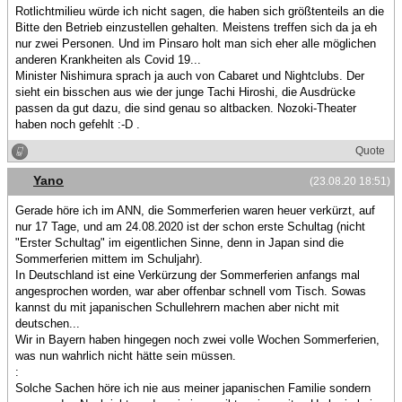
Rotlichtmilieu würde ich nicht sagen, die haben sich größtenteils an die
Bitte den Betrieb einzustellen gehalten. Meistens treffen sich da ja eh
nur zwei Personen. Und im Pinsaro holt man sich eher alle möglichen
anderen Krankheiten als Covid 19...
Minister Nishimura sprach ja auch von Cabaret und Nightclubs. Der
sieht ein bisschen aus wie der junge Tachi Hiroshi, die Ausdrücke
passen da gut dazu, die sind genau so altbacken. Nozoki-Theater
haben noch gefehlt :-D .
Quote
Yano
(23.08.20 18:51)
Gerade höre ich im ANN, die Sommerferien waren heuer verkürzt, auf
nur 17 Tage, und am 24.08.2020 ist der schon erste Schultag (nicht
"Erster Schultag" im eigentlichen Sinne, denn in Japan sind die
Sommerferien mittem im Schuljahr).
In Deutschland ist eine Verkürzung der Sommerferien anfangs mal
angesprochen worden, war aber offenbar schnell vom Tisch. Sowas
kannst du mit japanischen Schullehrern machen aber nicht mit
deutschen...
Wir in Bayern haben hingegen noch zwei volle Wochen Sommerferien,
was nun wahrlich nicht hätte sein müssen.
:
Solche Sachen höre ich nie aus meiner japanischen Familie sondern