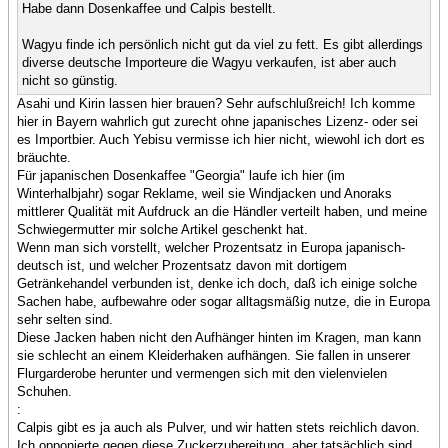
Habe dann Dosenkaffee und Calpis bestellt.
Wagyu finde ich persönlich nicht gut da viel zu fett. Es gibt allerdings
diverse deutsche Importeure die Wagyu verkaufen, ist aber auch
nicht so günstig.
Asahi und Kirin lassen hier brauen? Sehr aufschlußreich! Ich komme
hier in Bayern wahrlich gut zurecht ohne japanisches Lizenz- oder sei
es Importbier. Auch Yebisu vermisse ich hier nicht, wiewohl ich dort es
bräuchte.
Für japanischen Dosenkaffee "Georgia" laufe ich hier (im
Winterhalbjahr) sogar Reklame, weil sie Windjacken und Anoraks
mittlerer Qualität mit Aufdruck an die Händler verteilt haben, und meine
Schwiegermutter mir solche Artikel geschenkt hat.
Wenn man sich vorstellt, welcher Prozentsatz in Europa japanisch-
deutsch ist, und welcher Prozentsatz davon mit dortigem
Getränkehandel verbunden ist, denke ich doch, daß ich einige solche
Sachen habe, aufbewahre oder sogar alltagsmäßig nutze, die in Europa
sehr selten sind.
Diese Jacken haben nicht den Aufhänger hinten im Kragen, man kann
sie schlecht an einem Kleiderhaken aufhängen. Sie fallen in unserer
Flurgarderobe herunter und vermengen sich mit den vielenvielen
Schuhen.
:
Calpis gibt es ja auch als Pulver, und wir hatten stets reichlich davon.
Ich opponierte gegen diese Zuckerzubereitung, aber tatsächlich sind