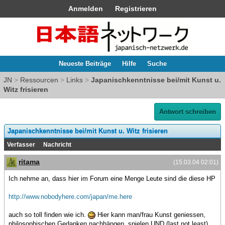
Anmelden
Registrieren
Neueste Beiträge
Hilfe
Suche
JN
>
Ressourcen
>
Links
>
Japanischkenntnisse bei/mit Kunst u.
Witz frisieren
Antwort schreiben
Japanischkenntnisse bei/mit Kunst u. Witz frisieren
Verfasser
Nachricht
ritama
(15.03.04 02:01)
Ich nehme an, dass hier im Forum eine Menge Leute sind die diese HP
http://www.nobodyhere.com/japan/me.here
auch so toll finden wie ich.
Hier kann man/frau Kunst geniessen,
philosophischen Gedanken nachhängen, spielen UND (last not least)