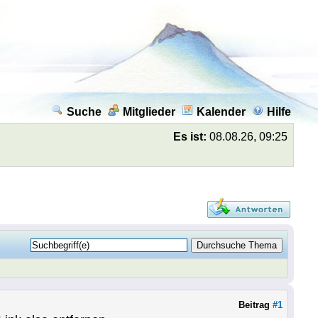
Suche
Mitglieder
Kalender
Hilfe
Es ist:
08.08.26, 09:25
Beitrag
#1