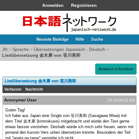
Anmelden
Registrieren
Neueste Beiträge
Hilfe
Suche
JN
>
Sprache
>
Übersetzungen Japanisch - Deutsch
>
Liedübersetzung 金木犀 von 笹川美和
Antwort schreiben
Liedübersetzung 金木犀 von 笹川美和
Verfasser
Nachricht
Anonymer User
(16.10.04 21:43)
Guten Tag!
Ich habe aus Japan eine Single von 笹川美和 (Sasagawa Miwa) mit
dem Titel 金木犀 (kinmokusei) mitgebracht und würde den Text gerne
etwas besser verstehen. Deshalb würde ich mich sehr freuen, wenn mir
jemand den kurzen Vers unten übersetzen könnte. Besonders der Teil
mit ''anata ga tame'' verstehe ich nicht.