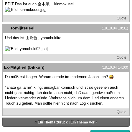
EDIT Das ist auch 金木犀, kinmokusei
Quote
tomijitsusei
(18.10.04 10:31)
Und das ist 山吹色 , yamabukiiro
Quote
Ex-Mitglied (bikkuri)
(18.10.04 14:03)
Du müßtest fragen: Warum gerade im modernen Japanisch?
"anata ga tame" klingt unsagbar komisch und ist so gesehen auch
nicht ganz richtig. Ich denke auch nicht, daß das irgendwo außer in
Liedern verwendet würde. Wahrscheinlich um dem Lied einen anderen
Touch zu geben. Man sollte hier nicht nach Logik suchen.
Quote
«
Ein Thema zurück
|
Ein Thema vor
»