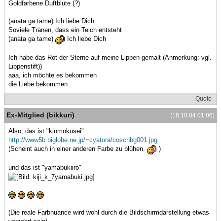
Goldfarbene Duftblüte (?)
(anata ga tame) Ich liebe Dich
Soviele Tränen, dass ein Teich entsteht
(anata ga tame)
Ich liebe Dich
Ich habe das Rot der Sterne auf meine Lippen gemalt (Anmerkung: vgl.
Lippenstift))
aaa, ich möchte es bekommen
die Liebe bekommen
Quote
Ex-Mitglied (bikkuri)
(18.10.04 01:06)
Also, das ist "kinmokusei":
http://www5b.biglobe.ne.jp/~cyatora/coschbg001.jpg
(Scheint auch in einer anderen Farbe zu blühen.
)
und das ist "yamabukiiro"
(Die reale Farbnuance wird wohl durch die Bildschirmdarstellung etwas