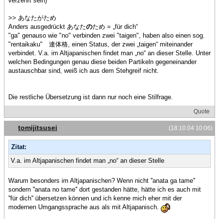
verzehrt sein)
>> あなたがため
Anders ausgedrückt あなた
の
ため = „für dich“
"ga" genauso wie "no" verbinden zwei "taigen", haben also einen sog.
"rentaikaku" 連体格, einen Status, der zwei „taigen“ miteinander
verbindet. V.a. im Altjapanischen findet man „no“ an dieser Stelle. Unter
welchen Bedingungen genau diese beiden Partikeln gegeneinander
austauschbar sind, weiß ich aus dem Stehgreif nicht.
Die restliche Übersetzung ist dann nur noch eine Stilfrage.
Quote
tomijitsusei
(18.10.04 10:06)
Zitat:
V.a. im Altjapanischen findet man „no“ an dieser Stelle
Warum besonders im Altjapanischen? Wenn nicht ''anata ga tame''
sondern ''anata no tame'' dort gestanden hätte, hätte ich es auch mit
''für dich'' übersetzen können und ich kenne mich eher mit der
modernen Umgangssprache aus als mit Altjapanisch.